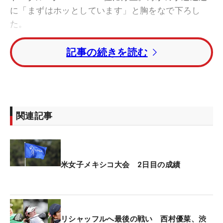
に「まずはホッとしています」と胸をなで下ろし
た。
記事の続きを読む
10番のボギー発進から流れに乗れずに停滞した。前
半で奪ったバーディは平均スコア「4.402」と最も
易しい18番パー5のみ。カットライン圏外でのプレ
ーが続き、「きょうはもうダメかな…」という弱気
な思いも頭によぎった。
関連記事
その矢先の7番パー5。3打目は4メートルとチャンス
につけきれなかったが、これが決まった。続く8番
パー3、9番は難度の高いホールで、とりわけ8番は
米女子メキシコ大会 2日目の成績
初日にダブルボギーを喫している。「ここ（7番）
を獲れなければ、8番、9番は難しいのでチャンスが
ないなと思っていた。奇跡的に入ってくれて運が本
当によかったです」。2週連続の予選落ちを回避。
リシャッフルへ最後の戦い 西村優菜、渋