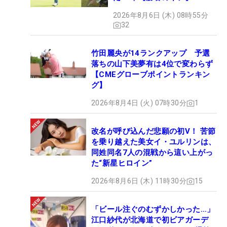
2026年8月6日 (木) 08時55分
32
竹田麗央が14ランクアップ 予選
落ちの山下美夢有は4位で変わらず
【CMEグローブポイントランキン
グ】
2026年8月4日 (火) 07時30分
1
改名が呼び込んだ悲願の初V！ 苦節
を乗り越えた美女イ・ユルリンは、
同姓同名7人の混戦から這い上がっ
た“新星ヒロイン”
2026年8月6日 (木) 11時30分
15
「ビール注ぐのむずかしかった…」
江口紗代が北海道で初ビアガーデ