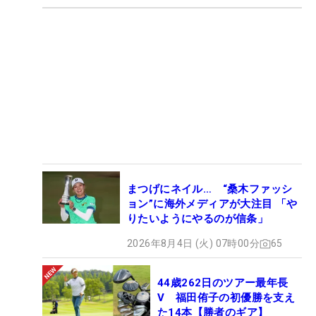
まつげにネイル… “桑木ファッシ
ョン”に海外メディアが大注目 「や
りたいようにやるのが信条」
2026年8月4日 (火) 07時00分
65
44歳262日のツアー最年長
V 福田侑子の初優勝を支え
た14本【勝者のギア】