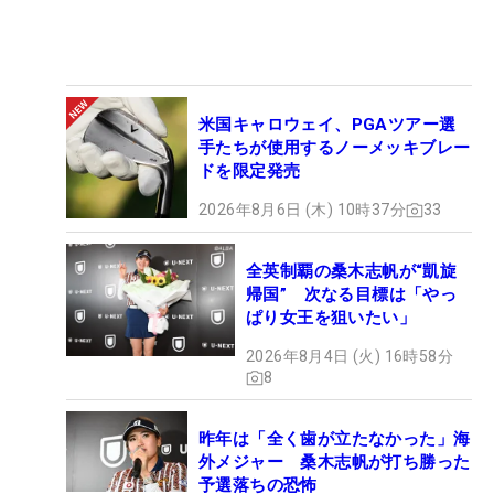
米国キャロウェイ、PGAツアー選
手たちが使用するノーメッキブレー
ドを限定発売
2026年8月6日 (木) 10時37分
33
全英制覇の桑木志帆が“凱旋
帰国” 次なる目標は「やっ
ぱり女王を狙いたい」
2026年8月4日 (火) 16時58分
8
昨年は「全く歯が立たなかった」海
外メジャー 桑木志帆が打ち勝った
予選落ちの恐怖