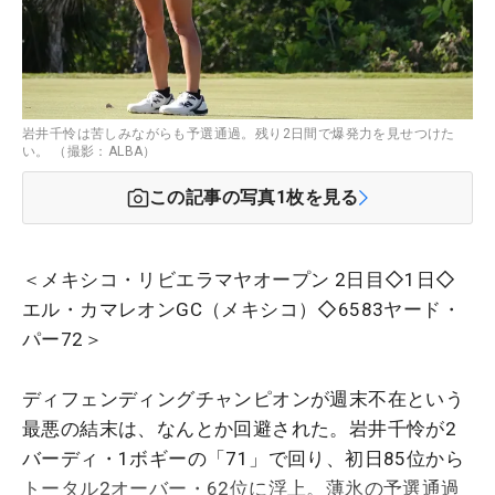
岩井千怜は苦しみながらも予選通過。残り2日間で爆発力を見せつけた
い。 （撮影：ALBA）
この記事の写真
1
枚を見る
＜メキシコ・リビエラマヤオープン 2日目◇1日◇
エル・カマレオンGC（メキシコ）◇6583ヤード・
パー72＞
ディフェンディングチャンピオンが週末不在という
最悪の結末は、なんとか回避された。岩井千怜が2
バーディ・1ボギーの「71」で回り、初日85位から
トータル2オーバー・62位に浮上。薄氷の予選通過