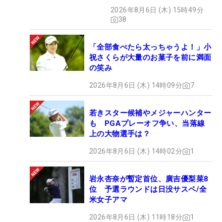
グ
2026年8月6日 (木) 15時49分
38
「全部食べたら太っちゃうよ！」小
祝さくらが大量のお菓子を前に満面
の笑み
2026年8月6日 (木) 14時09分
7
若きスター候補やメジャーハンター
も PGAプレーオフ争い、当落線
上の大物選手は？
2026年8月6日 (木) 14時02分
1
岩永杏奈が暫定首位、廣吉優梨菜8
位 予選ラウンドは日没サスペ/全
米女子アマ
2026年8月6日 (木) 11時18分
1