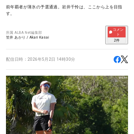
前年覇者が薄氷の予選通過。岩井千怜は、ここから上を目指
す。
コメン
所属
ALBA Net編集部
ト
笠井 あかり
/
Akari Kasai
2
件
配信日時：
2026年5月2日 14時30分