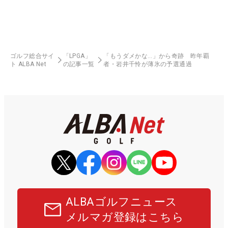
ゴルフ総合サイ
「LPGA」
「もうダメかな…」から奇跡 昨年覇
ト ALBA Net
の記事一覧
者・岩井千怜が薄氷の予選通過
ALBAゴルフニュース
メルマガ登録はこちら