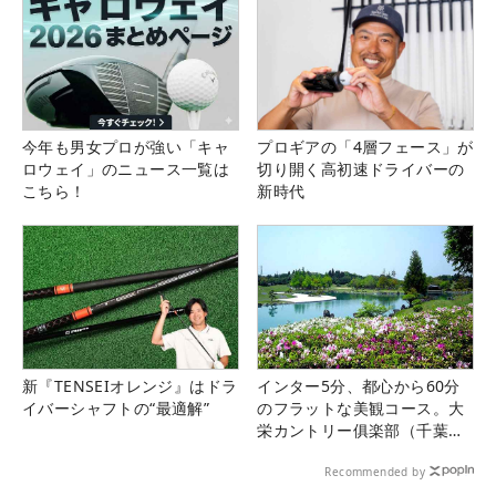
今年も男女プロが強い「キャ
プロギアの「4層フェース」が
ロウェイ」のニュース一覧は
切り開く高初速ドライバーの
こちら！
新時代
新『TENSEIオレンジ』はドラ
インター5分、都心から60分
イバーシャフトの“最適解”
のフラットな美観コース。大
栄カントリー俱楽部（千葉
県）
Recommended by