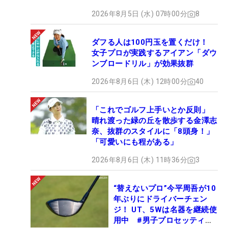
2026年8月5日 (水) 07時00分
8
ダフる人は100円玉を置くだけ！
女子プロが実践するアイアン「ダウ
ンブロードリル」が効果抜群
2026年8月6日 (木) 12時00分
40
「これでゴルフ上手いとか反則」
晴れ渡った緑の丘を散歩する金澤志
奈、抜群のスタイルに「8頭身！」
「可愛いにも程がある」
2026年8月6日 (木) 11時36分
3
“替えないプロ”今平周吾が10
年ぶりにドライバーチェン
ジ！ UT、5Wは名器を継続使
用中 #男子プロセッティン