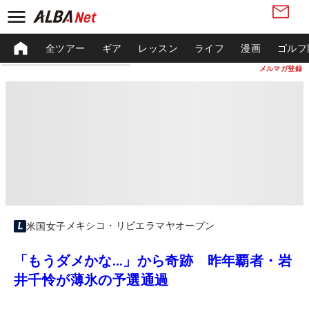
全ツアー
ギア
レッスン
ライフ
漫画
ゴルフ
メルマガ登録
メキシコ・リビエラマヤオープン
米国女子
「もうダメかな…」から奇跡 昨年覇者・岩
井千怜が薄氷の予選通過