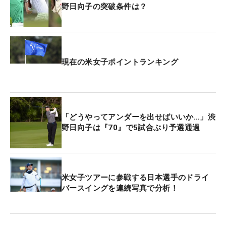
昨年、寵愛を受けたメキシコの女神がほほ笑んでく
野日向子の突破条件は？
れた。
前年覇者としてではなく、一人の選手として、4日
間を戦えることがまずはうれしい。「決勝ラウンド
現在の米女子ポイントランキング
ではバンバン攻めて、トライしていきたい。今週は
パッティングが決め切れていなくてショートが多
い。オーバーできるように打っていきたい」。昨年
は2位に6打差をつける圧勝だった。今年もそんな爆
「どうやってアンダーを出せばいいか…」渋
野日向子は『70』で5試合ぶり予選通過
発的なプレーを見せたい。
双子の姉・明愛は終盤16番にダブルボギー、最終18
番でボギーと崩れて「74」と落としながら、同じく
米女子ツアーに参戦する日本選手のドライ
62位で予選を通過。最終18番はティショットが右の
バースイングを連続写真で分析！
OBに入る、苦しいエンディングだった。
予選ラウンドでは世界ランキング1位に返り咲いた