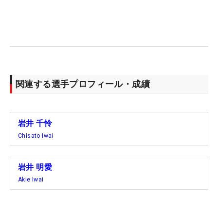
ネリー・コルダ（米国）と地元メキシコのギャビ
ー・ロペスとの超注目組入り。ネリーとは初の同組
で、初日には「いろいろ勉強できると思う。アプロ
ーチとかどうやって打つんだろう、と研究しながら
回っていました」と刺激を受けていた様子だった。
関連する選手プロフィール・成績
そのネリーは、先週の海外メジャー「シェブロン選
手権」を制した勢いそのままに、首位で週末に向か
う。メキシコにもネリー旋風が巻き起こるなか、岩
岩井 千怜
井ツインズも週末に存在感を示したい。（文・笠井
Chisato Iwai
あかり）
岩井 明愛
Akie Iwai