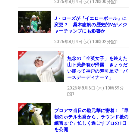
2026年8月4日 (火) 12時00分
1
J・ローズが『イエローボール』に
変更？ 桑木志帆の歴史的Vがメジ
ャーチャンプにも影響か
2026年8月4日 (火) 10時02分
1
無念の「全英女子」を終えた
山下美夢有が帰国 きょうだ
い揃って神戸の寿司屋で「バ
ースデーディナー？」
2026年8月6日 (木) 10時59分
1
プロアマ当日の脇元華に密着！「早
朝のホテル出発から、ラウンド後の
練習まで」忙しく過ごすプロの1日
を公開