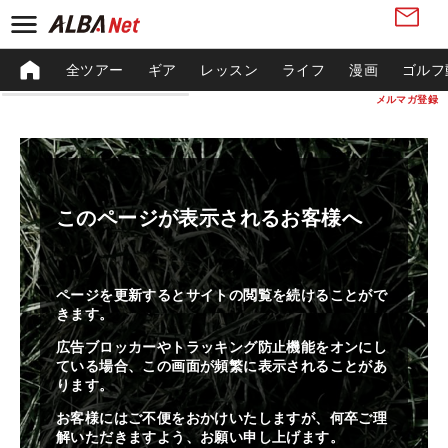
全ツアー
ギア
レッスン
ライフ
漫画
ゴルフ
メルマガ登録
このページが表示されるお客様へ
ページを更新するとサイトの閲覧を続けることがで
きます。
広告ブロッカーやトラッキング防止機能をオンにし
ている場合、この画面が頻繁に表示されることがあ
ります。
お客様にはご不便をおかけいたしますが、何卒ご理
解いただきますよう、お願い申し上げます。