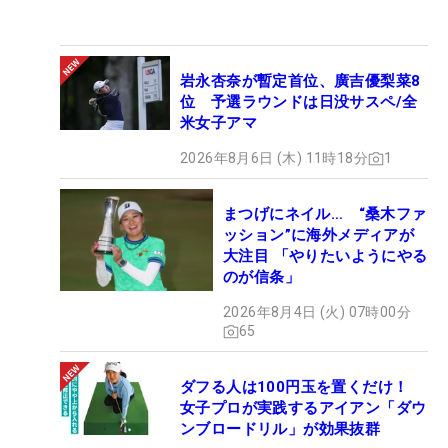
岩永杏奈が暫定首位、廣吉優梨菜8
位 予選ラウンドは日没サスペ/全
米女子アマ
2026年8月6日 (木) 11時18分
1
まつげにネイル… “桑木ファ
ッション”に海外メディアが
大注目 「やりたいようにやる
のが信条」
2026年8月4日 (火) 07時00分
65
ダフる人は100円玉を置くだけ！
女子プロが実践するアイアン「ダウ
ンブロードリル」が効果抜群