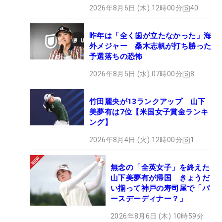
2026年8月6日 (木) 12時00分
40
昨年は「全く歯が立たなかった」海
外メジャー 桑木志帆が打ち勝った
予選落ちの恐怖
2026年8月5日 (水) 07時00分
8
竹田麗央が13ランクアップ 山下
美夢有は7位【米国女子賞金ランキ
ング】
2026年8月4日 (火) 12時00分
1
無念の「全英女子」を終えた
山下美夢有が帰国 きょうだ
い揃って神戸の寿司屋で「バ
ースデーディナー？」
2026年8月6日 (木) 10時59分