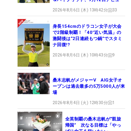
2026年8月6日 (木) 13時42分
33
身長154cmのドラコン女子が大会
で2階級制覇！「40°近い気温」の
激闘後は“2日連続もつ鍋”でスタミ
ナ回復!?
2026年8月6日 (木) 10時43分
9
桑木志帆がメジャーV AIG女子オ
ープンは過去最多の5万5000人が来
場
2026年8月4日 (火) 12時30分
1
全英制覇の桑木志帆が“凱旋
帰国” 次なる目標は「やっ