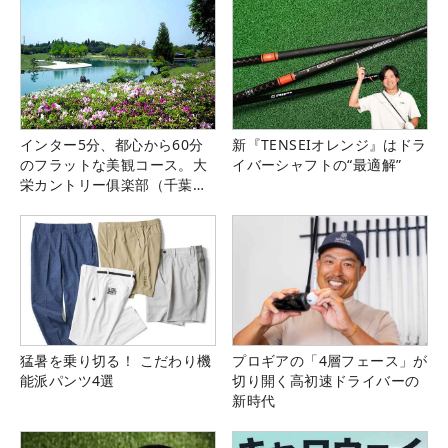
インター5分、都心から60分
新『TENSEIオレンジ』はドラ
のフラットな美観コース。大
イバーシャフトの“最適解”
栄カントリー俱楽部（千葉
県）
猛暑を乗り切る！ こだわり機
プロギアの「4層フェース」が
能派パンツ4選
切り開く高初速ドライバーの
新時代