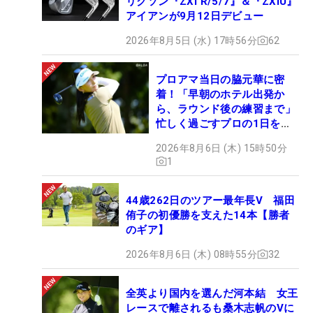
リクソン『ZXi R/5/7』＆『ZXiU』
アイアンが9月12日デビュー
2026年8月5日 (水) 17時56分
62
プロアマ当日の脇元華に密
着！「早朝のホテル出発か
ら、ラウンド後の練習まで」
忙しく過ごすプロの1日を公
開
2026年8月6日 (木) 15時50分
1
44歳262日のツアー最年長V 福田
侑子の初優勝を支えた14本【勝者
のギア】
2026年8月6日 (木) 08時55分
32
全英より国内を選んだ河本結 女王
レースで離されるも桑木志帆のVに