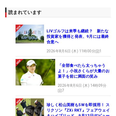
岩井明愛のドライバースイング【後方】 （撮影：福田文平）
読まれています
LIVゴルフは来季も継続？ 新たな
投資家を獲得と発表、9月には最終
合意へ
2026年8月6日 (木) 11時00分
1
「全部食べたら太っちゃう
よ！」小祝さくらが大量のお
菓子を前に満面の笑み
2026年8月6日 (木) 14時09分
7
珍しく松山英樹も5Wを即採用！ ス
リクソン『ZXi RKT』フェアウェイ
＆ハイブリッド、9月12日デビュー