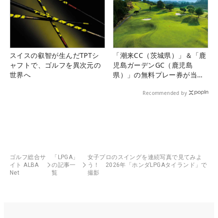
スイスの叡智が生んだTPTシ
「潮来CC（茨城県）」＆「鹿
ャフトで、ゴルフを異次元の
児島ガーデンGC（鹿児島
世界へ
県）」の無料プレー券が当た
る！！
Recommended by
ゴルフ総合サ
「LPGA」
女子プロのスイングを連続写真で見てみよ
イト ALBA
の記事一
う！ 2026年「ホンダLPGAタイランド」で
Net
覧
撮影