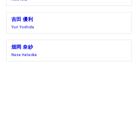
吉田 優利
岩井明愛のドライバースイング【後方】
Yuri Yoshida
畑岡 奈紗
Nasa Hataoka
1
/
25