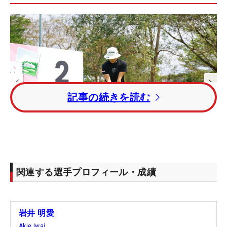
記事の続きを読む
1
/
20
関連する選手プロフィール・成績
岩井明愛のドライバースイング【正面】 （撮影：福田文平）
岩井 明愛
Akie Iwai