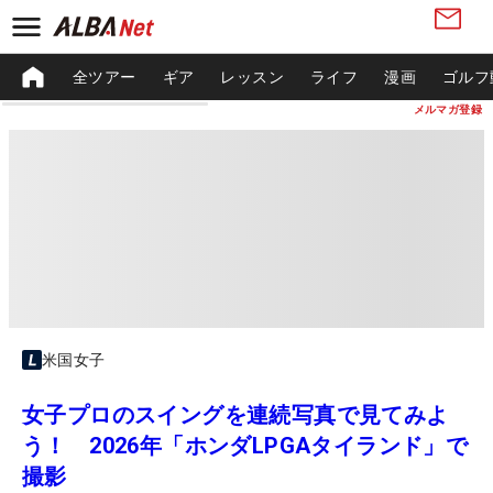
全ツアー
ギア
レッスン
ライフ
漫画
ゴルフ
メルマガ登録
米国女子
女子プロのスイングを連続写真で見てみよ
う！ 2026年「ホンダLPGAタイランド」で
撮影