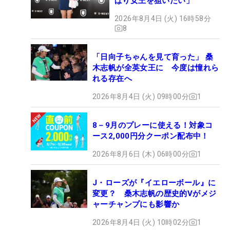
ぱり女王を狙いたい」
2026年8月4日 (火) 16時58分
8
「日向子ちゃんを見て育った」 桑
木志帆が全英女王に 今度は憧れら
れる存在へ
2026年8月4日 (火) 09時00分
1
8－9月のプレーに使える！対象コ
ース2,000円分クーポン配布中！
2026年8月6日 (木) 06時00分
1
J・ローズが『イエローボール』に
変更？ 桑木志帆の歴史的Vがメジ
ャーチャンプにも影響か
2026年8月4日 (火) 10時02分
1