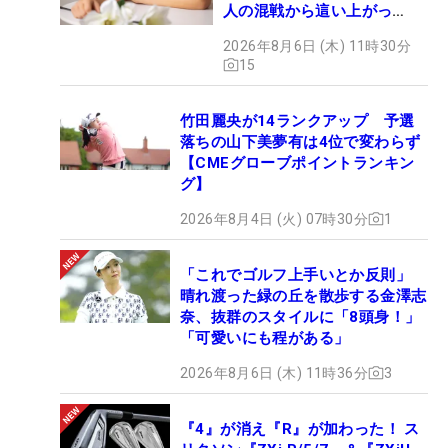
人の混戦から這い上がっ
た“新星ヒロイン”
2026年8月6日 (木) 11時30分
15
竹田麗央が14ランクアップ 予選
落ちの山下美夢有は4位で変わらず
【CMEグローブポイントランキン
グ】
2026年8月4日 (火) 07時30分
1
「これでゴルフ上手いとか反則」
晴れ渡った緑の丘を散歩する金澤志
奈、抜群のスタイルに「8頭身！」
「可愛いにも程がある」
2026年8月6日 (木) 11時36分
3
『4』が消え『R』が加わった！ ス