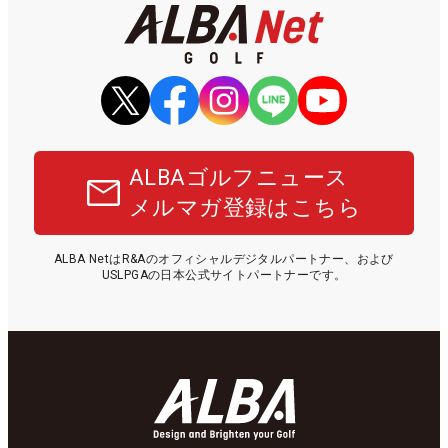
ALBAゴルフニュース
メルマガ登録はこちら
ALBA NetはR&Aのオフィシャルデジタルパートナー、および
USLPGAの日本公式サイトパートナーです。