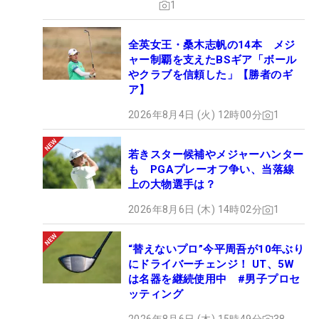
1
全英女王・桑木志帆の14本 メジ
ャー制覇を支えたBSギア「ボール
やクラブを信頼した」【勝者のギ
ア】
2026年8月4日 (火) 12時00分
1
若きスター候補やメジャーハンター
も PGAプレーオフ争い、当落線
上の大物選手は？
2026年8月6日 (木) 14時02分
1
“替えないプロ”今平周吾が10年ぶり
にドライバーチェンジ！ UT、5W
は名器を継続使用中 #男子プロセ
ッティング