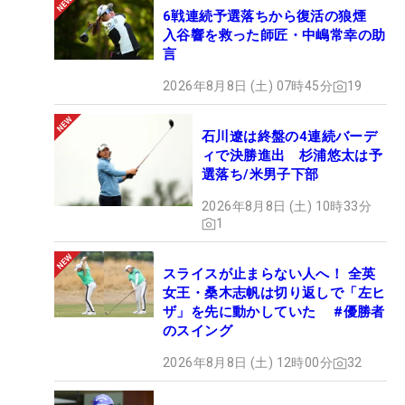
6戦連続予選落ちから復活の狼煙
入谷響を救った師匠・中嶋常幸の助
言
2026年8月8日 (土) 07時45分
19
石川遼は終盤の4連続バーデ
ィで決勝進出 杉浦悠太は予
選落ち/米男子下部
2026年8月8日 (土) 10時33分
1
スライスが止まらない人へ！ 全英
女王・桑木志帆は切り返しで「左ヒ
ザ」を先に動かしていた #優勝者
のスイング
2026年8月8日 (土) 12時00分
32