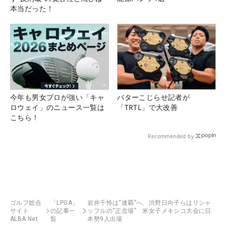
本当だった！
今年も男女プロが強い「キャ
パターこじらせ記者が
ロウェイ」のニュース一覧は
「TRTL」で大改善
こちら！
Recommended by
ゴルフ総合
「LPGA」
岩井千怜は“連覇”へ、渋野日向子らはリシャ
サイト
の記事一
ッフルの“正念場” 米女子メキシコ大会に日
ALBA Net
覧
本勢9人出場