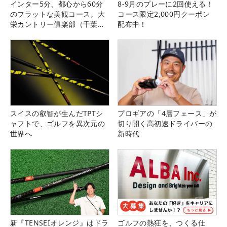
インター5分、都心から60分
8-9月のプレーに2回使える！
のフラットな美観コース。大
コース限定2,000円クーポン
栄カントリー俱楽部（千葉
配布中！
県）
スイスの叡智が生んだTPTシ
プロギアの「4層フェース」が
ャフトで、ゴルフを異次元の
切り開く高初速ドライバーの
世界へ
新時代
新『TENSEIオレンジ』はドラ
ゴルフの熱狂を、つくる仕