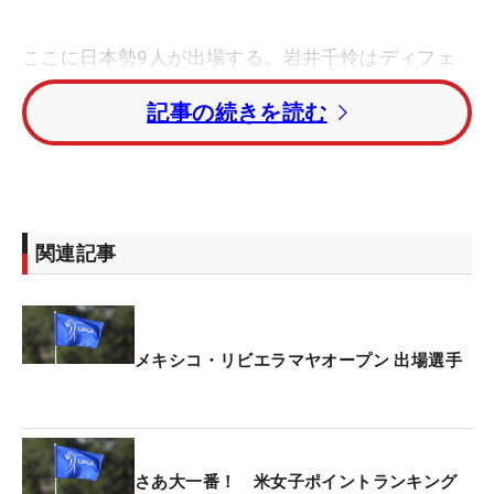
ここに日本勢9人が出場する。岩井千怜はディフェ
ンディングチャンピオンとして、もちろんエントリ
記事の続きを読む
ー。姉の岩井明愛のほか、勝みなみ、吉田優利、笹
生優花、原英莉花、櫻井心那、西村優菜、渋野日向
子がリストに名を連ねている。
“連覇”というのはキーワードになるが、もうひとつ
関連記事
注目を集めるポイントがある。それが『リシャッフ
ル』。今大会終了後に、1年間の出場権が約束され
ていない選手を対象に、ポイントランキングに応じ
て開幕時点の優先出場順位の入れ替えが行われる。
メキシコ・リビエラマヤオープン 出場選手
上記のメンバーで言うと、昨年末の予選会で現在の
順位が確定した渋野、西村、櫻井が該当。今週の試
合終了後にポイントランク80位以内に入ることで、
さあ大一番！ 米女子ポイントランキング