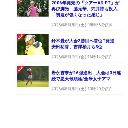
2006年発売の『ツアーAD PT』が
再び脚光 脇元華、穴井詩も投入
「初速が強くなった感じ」
2026年8月8日 (土) 08時56分
4
鈴木愛が大会2勝目へ首位T発進
安田祐香、吉澤柚月ら5位
2026年8月7日 (金) 16時14分
1
岩永杏奈が16強進出 大会は3日連
続で悪天候順延/全米女子アマ
2026年8月8日 (土) 10時20分
1