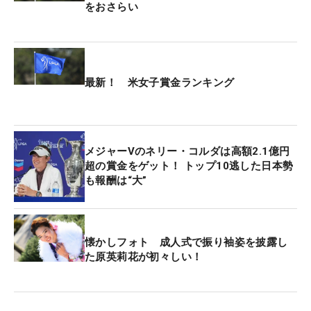
現在の『カテゴリー15』から『カテゴリー8』まで
をおさらい
上がることができる。例えば渋野で言えば、開幕時
の優先出場順位は163位だったが、ポイントランク
80位以内に入ることで、一気に100位程度までアッ
プする。
最新！ 米女子賞金ランキング
ちなみにポイントランク81位以下の場合は『カテゴ
リー14』になり、後退も見込まれる。ポイントラン
メジャーVのネリー・コルダは高額2.1億円
ク104位の西村、同133位の櫻井、同137位の渋野に
超の賞金をゲット！ トップ10逃した日本勢
とって、この後の出場試合を左右する正念場とな
も報酬は“大”
る。
懐かしフォト 成人式で振り袖姿を披露し
た原英莉花が初々しい！