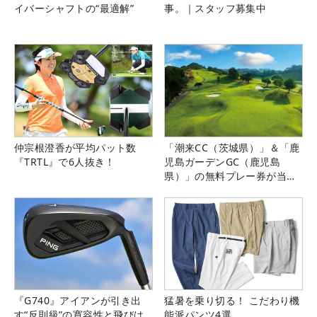
イバーシャフトの“最適解”
事。｜スタッフ募集中
仲宗根澄香が平均パット数
「潮来CC（茨城県）」＆「鹿
『TRTL』で6人抜き！
児島ガーデンGC（鹿児島
県）」の無料プレー券が当た
る！！
『G740』アイアンが引き出
猛暑を乗り切る！ こだわり機
す“反則級”の寛容性と飛びは
能派パンツ4選