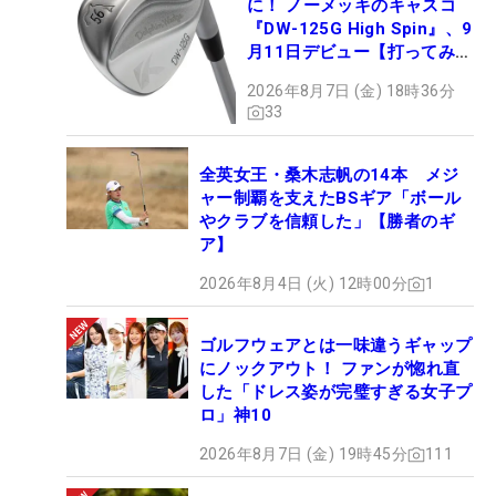
に！ ノーメッキのキャスコ
『DW-125G High Spin』、9
月11日デビュー【打ってみ
た】
2026年8月7日 (金) 18時36分
33
全英女王・桑木志帆の14本 メジ
ャー制覇を支えたBSギア「ボール
やクラブを信頼した」【勝者のギ
ア】
2026年8月4日 (火) 12時00分
1
ゴルフウェアとは一味違うギャップ
にノックアウト！ ファンが惚れ直
した「ドレス姿が完璧すぎる女子プ
ロ」神10
2026年8月7日 (金) 19時45分
111