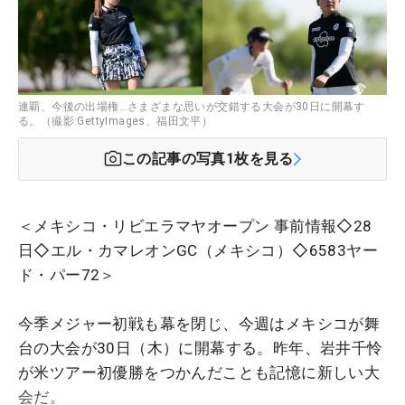
連覇、今後の出場権…さまざまな思いが交錯する大会が30日に開幕す
る。（撮影:GettyImages、福田文平）
この記事の写真
1
枚を見る
＜メキシコ・リビエラマヤオープン 事前情報◇28
日◇
エル・カマレオンGC（メキシコ）
◇6583ヤー
ド・パー72＞
今季メジャー初戦も幕を閉じ、今週はメキシコが舞
台の大会が30日（木）に開幕する。昨年、岩井千怜
が米ツアー初優勝をつかんだことも記憶に新しい大
会だ。