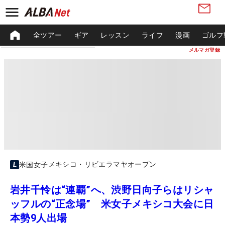
全ツアー
ギア
レッスン
ライフ
漫画
ゴルフ
メルマガ登録
メキシコ・リビエラマヤオープン
米国女子
岩井千怜は“連覇”へ、渋野日向子らはリシャ
ッフルの“正念場” 米女子メキシコ大会に日
本勢9人出場