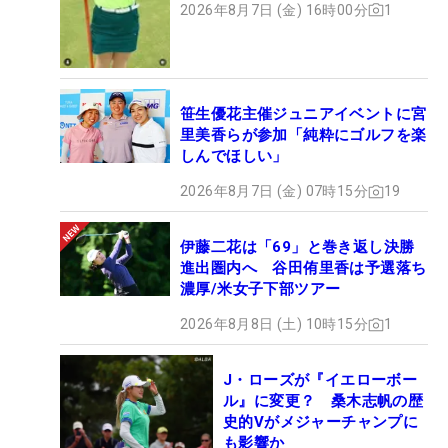
2026年8月7日 (金) 16時00分
1
笹生優花主催ジュニアイベントに宮
里美香らが参加「純粋にゴルフを楽
しんでほしい」
2026年8月7日 (金) 07時15分
19
伊藤二花は「69」と巻き返し決勝
進出圏内へ 谷田侑里香は予選落ち
濃厚/米女子下部ツアー
2026年8月8日 (土) 10時15分
1
J・ローズが『イエローボー
ル』に変更？ 桑木志帆の歴
史的Vがメジャーチャンプに
も影響か