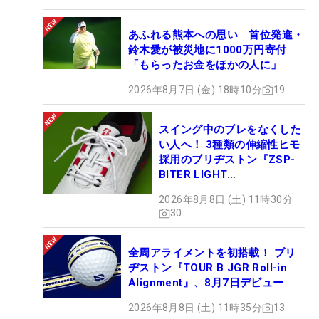
あふれる熊本への思い 首位発進・
鈴木愛が被災地に1000万円寄付
「もらったお金をほかの人に」
2026年8月7日 (金) 18時10分
19
スイング中のブレをなくした
い人へ！ 3種類の伸縮性ヒモ
採用のブリヂストン『ZSP-
BITER LIGHT
MAGICLACE』、8月8日デビ
2026年8月8日 (土) 11時30分
ュー
30
全周アライメントを初搭載！ ブリ
ヂストン『TOUR B JGR Roll-in
Alignment』、8月7日デビュー
2026年8月8日 (土) 11時35分
13