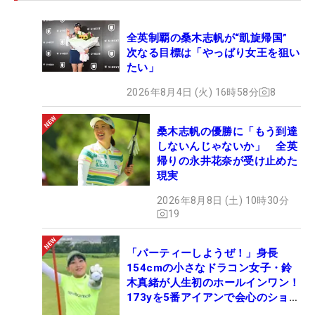
全英制覇の桑木志帆が“凱旋帰国”
次なる目標は「やっぱり女王を狙い
たい」
2026年8月4日 (火) 16時58分
8
桑木志帆の優勝に「もう到達
しないんじゃないか」 全英
帰りの永井花奈が受け止めた
現実
2026年8月8日 (土) 10時30分
19
「パーティーしようぜ！」身長
154cmの小さなドラコン女子・鈴
木真緒が人生初のホールインワン！
173yを5番アイアンで会心のショッ
ト