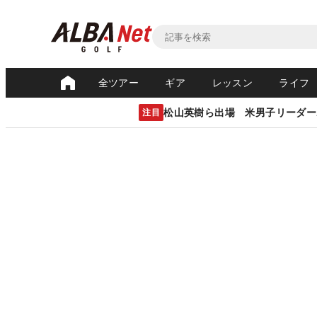
全ツアー
ギア
レッスン
ライフ
松山英樹ら出場 米男子リーダー
注目