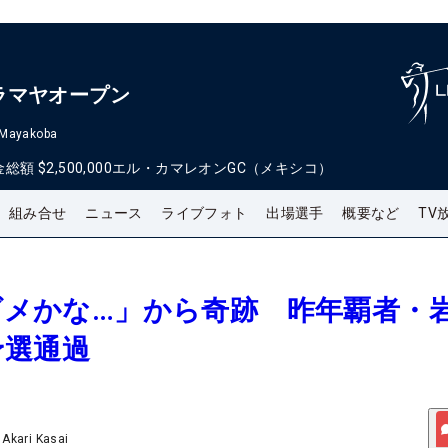
ラマヤオープン
 Mayakoba
金総額
$2,500,000
エル・カマレオンGC（メキシコ）
組み合せ
ニュース
ライブフォト
出場選手
概要など
TV
うダメかな…」から奇跡 昨年覇者・
予選通過
/
Akari Kasai