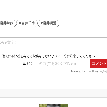
#岩井姉妹
#岩井千怜
#岩井明愛