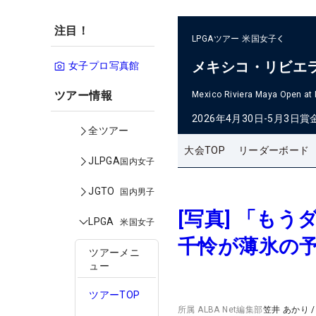
注目！
LPGAツアー
米国女子
メキシコ・リビエ
女子プロ写真館
ツアー情報
Mexico Riviera Maya Open at
2026年4月30日-5月3日
賞
全ツアー
大会TOP
リーダーボード
JLPGA
国内女子
JGTO
国内男子
[写真] 「も
LPGA
米国女子
千怜が薄氷の
ツアーメニ
ュー
ツアーTOP
所属
ALBA Net編集部
笠井 あかり