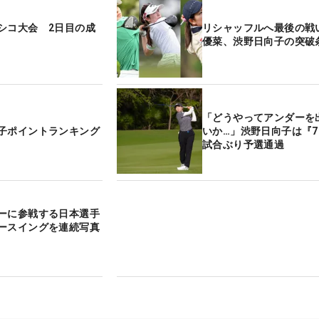
シコ大会 2日目の成
リシャッフルへ最後の戦
優菜、渋野日向子の突破
「どうやってアンダーを
子ポイントランキング
いか…」渋野日向子は『7
試合ぶり予選通過
ーに参戦する日本選手
ースイングを連続写真