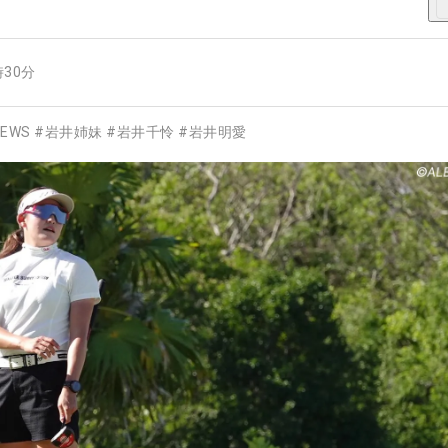
時30分
EWS
#
岩井姉妹
#
岩井千怜
#
岩井明愛