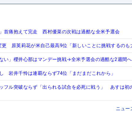
」首痛抱えて完走 西村優菜の次戦は過酷な全米予選会
変更 原英莉花が米自己最高9位「新しいことに挑戦するのも
ない」櫻井心那はマンデー挑戦→全米予選会の過酷な2週間へ
し 岩井千怜は連覇ならず74位「まだまだこれから」
ッフル突破ならず「出られる試合を必死に戦う」 あすは初
ニュー