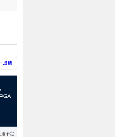
・成績
放送予定