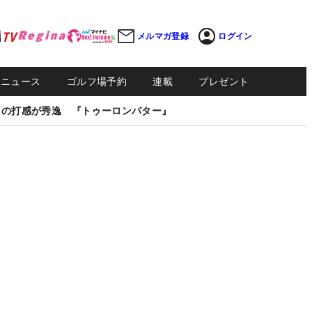
メルマガ登録
ログイン
Sニュース
ゴルフ場予約
連載
プレゼント
しの打感が秀逸 『トゥーロンパター』