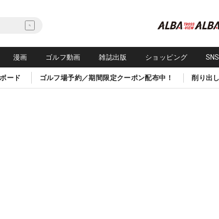
漫画
ゴルフ動画
雑誌出版
ショッピング
SN
ボード
ゴルフ場予約／期間限定クーポン配布中！
削り出