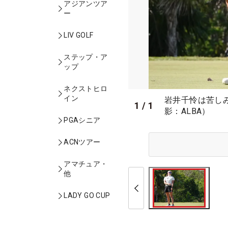
アジアンツア
ー
LIV GOLF
ステップ・ア
ップ
ネクストヒロ
イン
岩井千怜は苦し
1
/
1
影：ALBA）
PGAシニア
ACNツアー
アマチュア・
他
LADY GO CUP