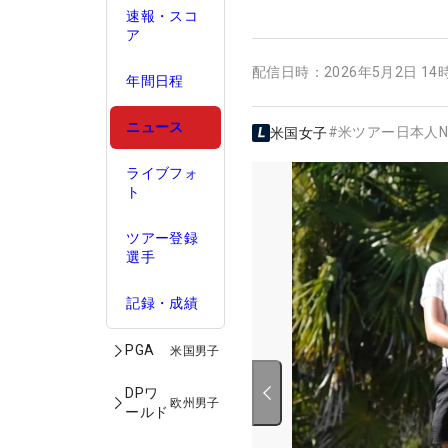
速報・スコ
ア
配信日時：
2026年5月2日 14
年間日程
ニュース
#
米ツアー日本人N
米国女子
ライブフォ
ト
ツアー登録
選手
記録・成績
PGA
米国男子
DPワ
欧州男子
ールド