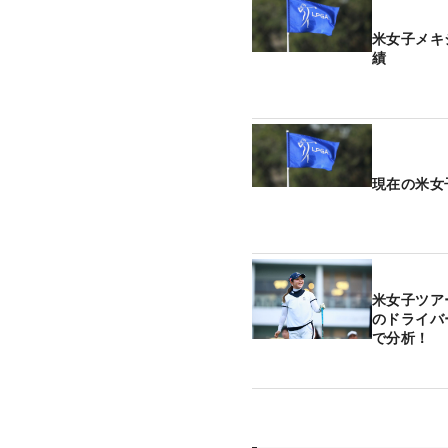
米女子メキ
績
現在の米女
米女子ツア
のドライバ
で分析！