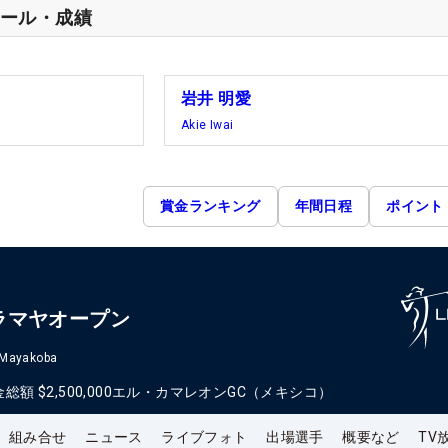
ール・成績
岩井 明愛
Akie Iwai
賞金ランキング
年間日程
ポイント
ラマヤオープン
 Mayakoba
金総額
$2,500,000
エル・カマレオンGC（メキシコ）
組み合せ
ニュース
ライブフォト
出場選手
概要など
TV