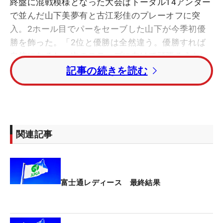
終盤に混戦模様となった大会はトータル14アンダー
で並んだ山下美夢有と古江彩佳のプレーオフに突
入。2ホール目でパーをセーブした山下が今季初優
勝を飾った。「2位と優勝は全然違う。優勝すれば
自信になるし、次のステップに向けて頑張ろうとい
う気持ちになります」。国内ツアーの残り6試合、
記事の続きを読む
そしてその先に待つ米女子ツアーの「Qスクール」
最終ステージもこの勢いで駆け抜ける。
11番までに7バーディを重ねて一度は2位に3打差と
関連記事
した山下だったが、勝つ時は案外あっさりとはいか
なかった。13、14番はいずれも3パットで連続ボギ
ー。「これが今年のプレーというか、連続3パット
なので流れは良くなかったと思います」。それで
富士通レディース 最終結果
も、16番パー5でバーディーを奪うと、最終18番パ
ー4は13メートルのパーパットを沈めてフィニッシ
ュ。「あの距離は入れようと思ってもなかなか入ら