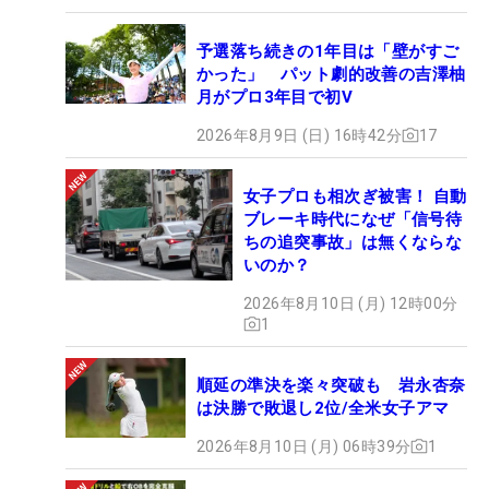
予選落ち続きの1年目は「壁がすご
かった」 パット劇的改善の吉澤柚
月がプロ3年目で初V
2026年8月9日 (日) 16時42分
17
女子プロも相次ぎ被害！ 自動
ブレーキ時代になぜ「信号待
ちの追突事故」は無くならな
いのか？
2026年8月10日 (月) 12時00分
1
順延の準決を楽々突破も 岩永杏奈
は決勝で敗退し2位/全米女子アマ
2026年8月10日 (月) 06時39分
1