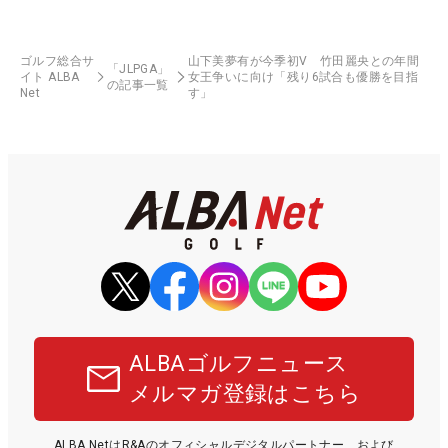
ゴルフ総合サ
山下美夢有が今季初V 竹田麗央との年間
「JLPGA」
イト ALBA
女王争いに向け「残り6試合も優勝を目指
の記事一覧
Net
す」
ALBAゴルフニュース
メルマガ登録はこちら
ALBA NetはR&Aのオフィシャルデジタルパートナー、および