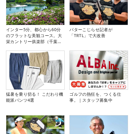
インター5分、都心から60分
パターこじらせ記者が
のフラットな美観コース。大
「TRTL」で大改善
栄カントリー俱楽部（千葉
県）
猛暑を乗り切る！ こだわり機
ゴルフの熱狂を、つくる仕
能派パンツ4選
事。｜スタッフ募集中