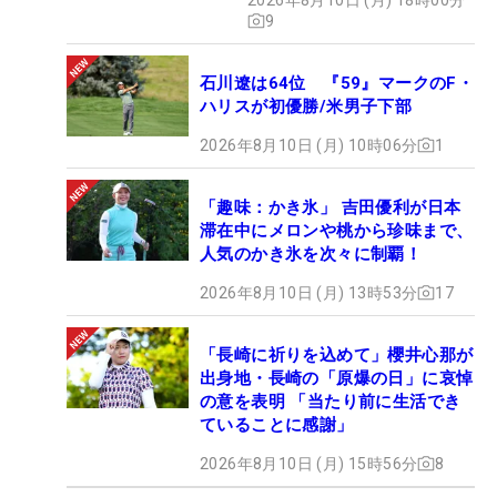
9
石川遼は64位 『59』マークのF・
ハリスが初優勝/米男子下部
2026年8月10日 (月) 10時06分
1
「趣味：かき氷」 吉田優利が日本
滞在中にメロンや桃から珍味まで、
人気のかき氷を次々に制覇！
2026年8月10日 (月) 13時53分
17
「長崎に祈りを込めて」櫻井心那が
出身地・長崎の「原爆の日」に哀悼
の意を表明 「当たり前に生活でき
ていることに感謝」
2026年8月10日 (月) 15時56分
8