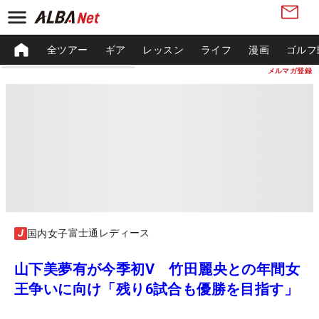
全ツアー
ギア
レッスン
ライフ
漫画
ゴルフ
メルマガ登録
富士通レディース
国内女子
山下美夢有が今季初V 竹田麗央との年間女
王争いに向け「残り6試合も優勝を目指す」