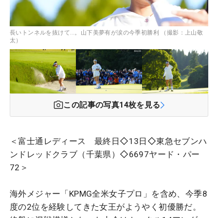
長いトンネルを抜けて…。山下美夢有が涙の今季初勝利 （撮影：上山敬
太）
この記事の写真
14
枚を見る
＜富士通レディース 最終日◇13日◇東急セブンハ
ンドレッドクラブ（千葉県）◇6697ヤード・パー
72＞
海外メジャー「KPMG全米女子プロ」を含め、今季8
度の2位を経験してきた女王がようやく初優勝だ。