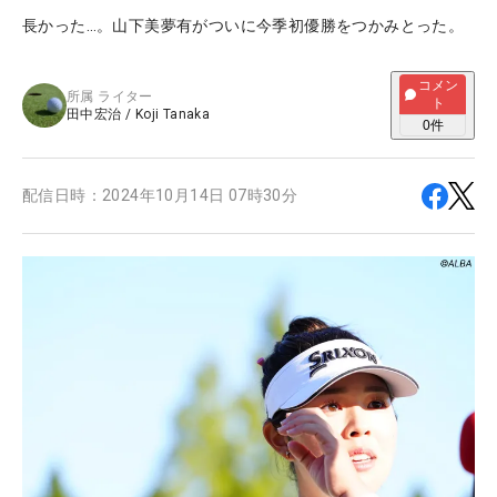
長かった…。山下美夢有がついに今季初優勝をつかみとった。
コメン
所属
ライター
ト
田中宏治
/
Koji Tanaka
0
件
配信日時：
2024年10月14日 07時30分