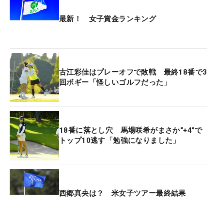
ないので、ラッキーと思いました」。
最新！ 女子賞金ランキング
プレーオフ1ホール目は入れば優勝の2メートルを決
め切れず、互いにボギーで決着は持ち越し。2ホー
ル目では20メートルの古江のパーパットがピンに当
古江彩佳はプレーオフで敗戦 最終18番で3
たり「私も十何メートルのパットを入れるしかない
回ボギー「怪しいゴルフだった」
と思って打っているので、ああいうパットを見ると
ドキッとしました」。山下は6メートルから2パット
でパーをセーブし、ようやく勝てない日々に終止符
を打った。
18番に落とし穴 馬場咲希がまさか“+4”で
トップ10逃す「勉強になりました」
優勝スピーチでは「いろんな人の顔が浮かび過ぎ
て…。やっと結果で恩返しができました」と何度も
涙で声を詰まらせたが、その後の記者会見には「お
待たせしました（笑）」とおどけて登場。優勝の瞬
西郷真央は？ 米女子ツアー最終結果
間を「最高！しかなかったです。歓声を浴びなが