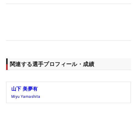
ら、もう最高って」と振り返った。
今季の女王争いは竹田麗央が驚異の7勝を挙げてリ
ード。山下は約540ポイント差を追う。ポイント配
分は3日間大会の優勝が200ポイント、4日間300ポ
イント、国内メジャー400ポイント。逆転にはさら
なる勝利が必須だろう。「残り6試合も優勝を目指
してやりたいと思っているので、まずはショットを
関連する選手プロフィール・成績
調整しながらいい状態に持って行けたらと思ってい
ます」。
山下 美夢有
来季の目指すステージは米女子ツアー。現在のスイ
Miyu Yamashita
ングには満足しておらず、Qスクールに向けても
「とりあえずショットを直したいです」と話した。
勝利から遠ざかる苦しい中でも「勝てないとは思わ
なかったので、勝つという気持ちで取り組んでこら
れたと思います」。日本の3年連続女王として海を