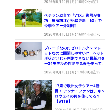
2026年8月10日 (月) 10時24分
1
ベテラン助言で『V1X』復帰が奏
功 鳥海颯汰が記録更新「63」で
今季ツアー外3勝目
2026年8月10日 (月) 16時44分
76
ブレードなのにゼロトルク!? マレ
ットなのに開閉しやすい!? ヘッド
形状だけじゃ判別できない最新パタ
ー34モデルの性能早見表を作って
みた #ギアカタログ2026
2026年8月10日 (月) 17時08分
39
17歳で欧州女子ツアー4勝
目！ アンナ・ファンは、キャ
ロウェイの何を使ってる？
【WITB】
2026年8月10日 (月) 18時00分