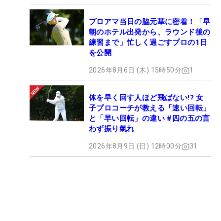
プロアマ当日の脇元華に密着！「早
朝のホテル出発から、ラウンド後の
練習まで」忙しく過ごすプロの1日
を公開
2026年8月6日 (木) 15時50分
1
体を早く回す人ほど飛ばない!? 女
子プロコーチが教える「速い回転」
と「早い回転」の違い #四の五の言
わず振り氣れ
2026年8月9日 (日) 12時00分
31