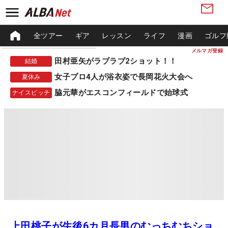
全ツアー
ギア
レッスン
ライフ
漫画
ゴルフ
メルマガ登録
田村亜矢がラブラブ2ショット！！
結婚
女子プロ4人が浴衣姿で長岡花火大会へ
夏休み
脇元華がエスコンフィールドで始球式
ナイスピッチ
上田桃子が生後6カ月長男のむっちむちショ