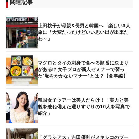
関連記事
上田桃子が母親&長男と韓国へ 楽しい3人
旅に「大変だったけどいい思い出が出来た
わ～」
マグロとタイの刺身で食べる順番に決まり
がある⁉ 女子プロが新人セミナーで習っ
た“恥をかかないマナー”とは？【食事編】
韓国女子ツアーは美人だらけ！「実力と美
貌を兼ね備えた選りすぐりの10人を写真で
紹介」
「グラシアス」吉田優利がメキシコのプー