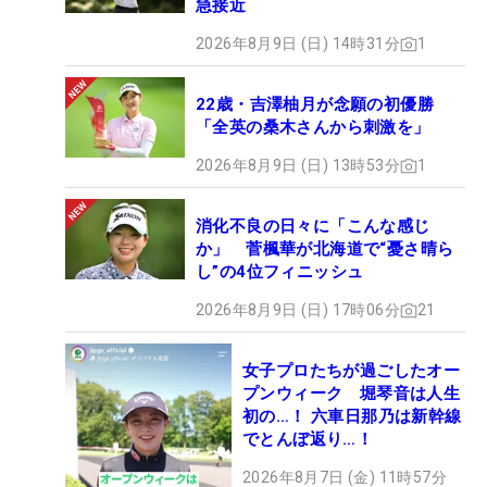
急接近
2026年8月9日 (日) 14時31分
1
22歳・吉澤柚月が念願の初優勝
「全英の桑木さんから刺激を」
2026年8月9日 (日) 13時53分
1
消化不良の日々に「こんな感じ
か」 菅楓華が北海道で“憂さ晴ら
し”の4位フィニッシュ
2026年8月9日 (日) 17時06分
21
女子プロたちが過ごしたオー
プンウィーク 堀琴音は人生
初の…！ 六車日那乃は新幹線
でとんぼ返り…！
2026年8月7日 (金) 11時57分