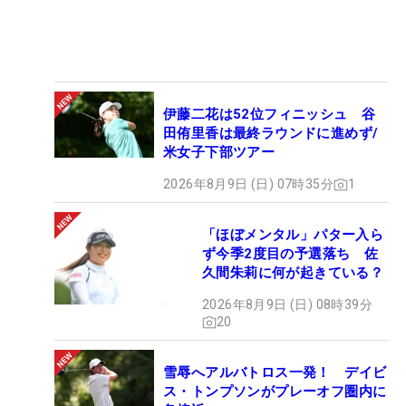
伊藤二花は52位フィニッシュ 谷
田侑里香は最終ラウンドに進めず/
米女子下部ツアー
2026年8月9日 (日) 07時35分
1
「ほぼメンタル」パター入ら
ず今季2度目の予選落ち 佐
久間朱莉に何が起きている？
2026年8月9日 (日) 08時39分
20
雪辱へアルバトロス一発！ デイビ
ス・トンプソンがプレーオフ圏内に