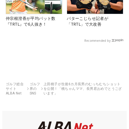
仲宗根澄香が平均パット数
パターこじらせ記者が
『TRTL』で6人抜き！
「TRTL」で大改善
Recommended by
ゴルフ総合
ゴルフ
上田桃子が生後6カ月長男のむっちむちショット
サイト
界の
を公開！「桃ちゃんママ、長男君おめでとうござ
ALBA Net
SNS
います」