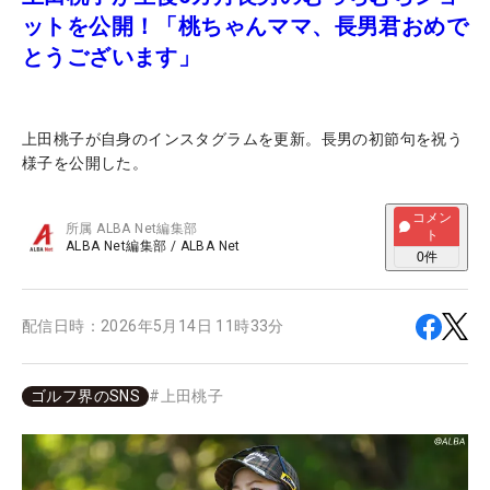
ットを公開！「桃ちゃんママ、長男君おめで
とうございます」
上田桃子が自身のインスタグラムを更新。長男の初節句を祝う
様子を公開した。
コメン
所属
ALBA Net編集部
ト
ALBA Net編集部
/
ALBA Net
0
件
配信日時：
2026年5月14日 11時33分
ゴルフ界のSNS
#
上田桃子