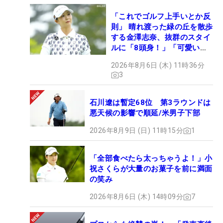
「これでゴルフ上手いとか反
則」 晴れ渡った緑の丘を散歩
する金澤志奈、抜群のスタイ
ルに「8頭身！」「可愛いに
も程がある」
2026年8月6日 (木) 11時36分
3
石川遼は暫定68位 第3ラウンドは
悪天候の影響で順延/米男子下部
2026年8月9日 (日) 11時15分
1
「全部食べたら太っちゃうよ！」小
祝さくらが大量のお菓子を前に満面
の笑み
2026年8月6日 (木) 14時09分
7