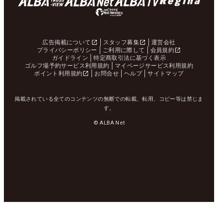
広告掲載について
スタッフ募集
運営会社
プライバシーポリシー
ご利用に際して
会員規約
ガイドライン
特定商取引法に基づく表示
ゴルフ場予約サービス利用規約
マイページサービス利用規約
ポイント利用規約
お問合せ
ヘルプ
サイトマップ
掲載されている全てのコンテンツの無断での転載、転用、コピー等は禁じま
す。
© ALBA Net