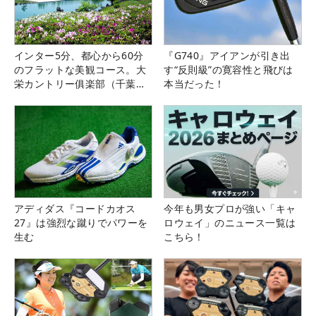
インター5分、都心から60分
『G740』アイアンが引き出
のフラットな美観コース。大
す“反則級”の寛容性と飛びは
栄カントリー俱楽部（千葉
本当だった！
県）
アディダス『コードカオス
今年も男女プロが強い「キャ
27』は強烈な蹴りでパワーを
ロウェイ」のニュース一覧は
生む
こちら！