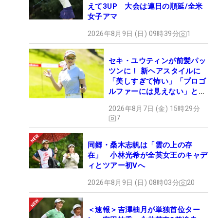
えて3UP 大会は連日の順延/全米
女子アマ
2026年8月9日 (日) 09時39分
1
セキ・ユウティンが前髪パッ
ツンに！ 新ヘアスタイルに
「美しすぎて怖い」「プロゴ
ルファーには見えない」とコ
メント殺到
2026年8月7日 (金) 15時29分
7
同郷・桑木志帆は「雲の上の存
在」 小林光希が全英女王のキャデ
ィとツアー初Vへ
2026年8月9日 (日) 08時03分
20
＜速報＞吉澤柚月が単独首位ター