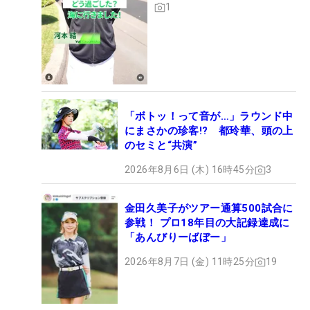
1
「ボトッ！って音が…」ラウンド中
にまさかの珍客!? 都玲華、頭の上
のセミと“共演”
2026年8月6日 (木) 16時45分
3
金田久美子がツアー通算500試合に
参戦！ プロ18年目の大記録達成に
「あんびりーばぼー」
2026年8月7日 (金) 11時25分
19