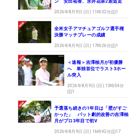
ン 安田祐香、永井花奈2差追走
2026年8月9日 (日) 11時32分
1
全米女子アマチュアゴルフ選手権
決勝マッチプレーの成績
2026年8月9日 (日) 17時26分
1
＜速報＞吉澤柚月が初優勝
へ 単独首位でラスト3ホー
ル突入
2026年8月9日 (日) 13時04分
1
予選落ち続きの1年目は「壁がすご
かった」 パット劇的改善の吉澤柚
月がプロ3年目で初V
2026年8月9日 (日) 16時42分
17