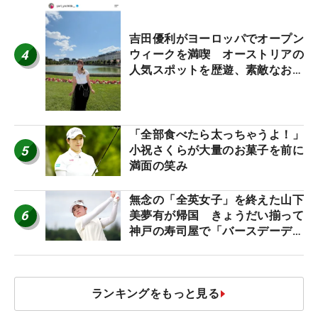
吉田優利がヨーロッパでオープン
4
ウィークを満喫 オーストリアの
人気スポットを歴遊、素敵なお土
産もゲット！
「全部食べたら太っちゃうよ！」
5
小祝さくらが大量のお菓子を前に
満面の笑み
無念の「全英女子」を終えた山下
6
美夢有が帰国 きょうだい揃って
神戸の寿司屋で「バースデーディ
ナー？」
ランキングをもっと見る