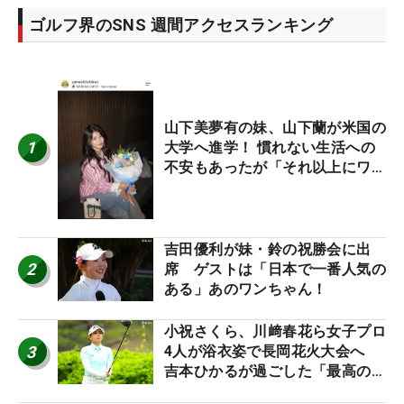
ゴルフ界のSNS 週間アクセスランキング
山下美夢有の妹、山下蘭が米国の
1
大学へ進学！ 慣れない生活への
不安もあったが「それ以上にワク
ワクしています」
吉田優利が妹・鈴の祝勝会に出
2
席 ゲストは「日本で一番人気の
ある」あのワンちゃん！
小祝さくら、川﨑春花ら女子プロ
3
4人が浴衣姿で長岡花火大会へ
吉本ひかるが過ごした「最高の夏
休み！」