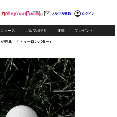
メルマガ登録
ログイン
Sニュース
ゴルフ場予約
連載
プレゼント
感が秀逸 『トゥーロンパター』