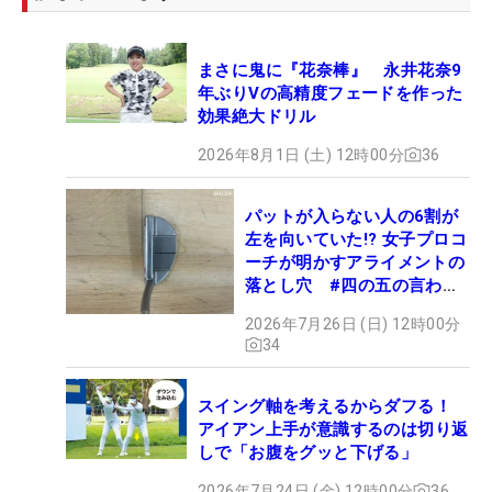
まさに鬼に『花奈棒』 永井花奈9
年ぶりVの高精度フェードを作った
効果絶大ドリル
2026年8月1日 (土) 12時00分
36
パットが入らない人の6割が
左を向いていた!? 女子プロコ
ーチが明かすアライメントの
落とし穴 #四の五の言わず
振り氣れ
2026年7月26日 (日) 12時00分
34
スイング軸を考えるからダフる！
アイアン上手が意識するのは切り返
しで「お腹をグッと下げる」
2026年7月24日 (金) 12時00分
36