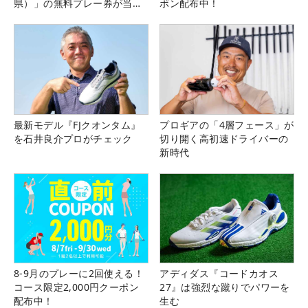
県）」の無料プレー券が当た
ポン配布中！
る！！
最新モデル『FJクオンタム』
プロギアの「4層フェース」が
を石井良介プロがチェック
切り開く高初速ドライバーの
新時代
8-9月のプレーに2回使える！
アディダス『コードカオス
コース限定2,000円クーポン
27』は強烈な蹴りでパワーを
配布中！
生む