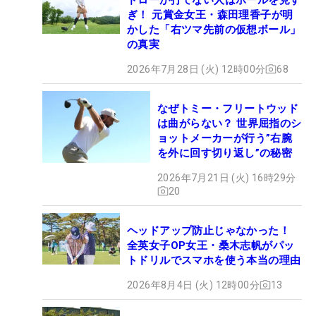
ぎ！ 元賞金女王・森田理香子が明
かした「右ツマ先前の仮想ボール」
の真実
2026年7月28日 (火) 12時00分
68
なぜトミー・フリートウッド
は曲がらない？ 世界屈指のシ
ョットメーカーが行う”右腕
を外に回す切り返し”の秘密
2026年7月21日 (火) 16時29分
20
ヘッドアップ防止じゃなかった！
全英女子OP女王・桑木志帆がパッ
トドリルでスマホを使う本当の理由
2026年8月4日 (火) 12時00分
13