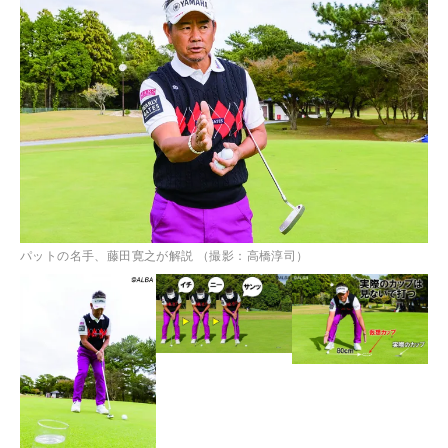
パットの名手、藤田寛之が解説 （撮影：高橋淳司）