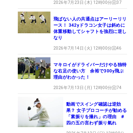
2026年7月23日 (木) 12時00分
37
飛ばない人の共通点はアーリーリリ
ース！ 342yドラコン女子は斜めに
体重移動してシャフトを強烈に逆し
なり
2026年7月14日 (火) 12時00分
46
マキロイがドライバーだけやる独特
な右足の使い方 余裕で300y飛ぶ
理由がわかった！
2026年7月13日 (月) 12時00分
74
動画でスイング確認は逆効
果？ 女子プロコーチが勧める
「素振りを撮れ」の理由 #
四の五の言わず振り氣れ