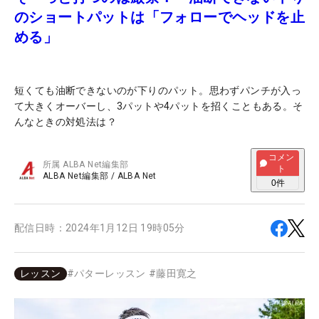
のショートパットは「フォローでヘッドを止
める」
短くても油断できないのが下りのパット。思わずパンチが入っ
て大きくオーバーし、3パットや4パットを招くこともある。そ
んなときの対処法は？
コメン
所属
ALBA Net編集部
ト
ALBA Net編集部
/
ALBA Net
0
件
配信日時：
2024年1月12日 19時05分
レッスン
#
パターレッスン
#
藤田寛之