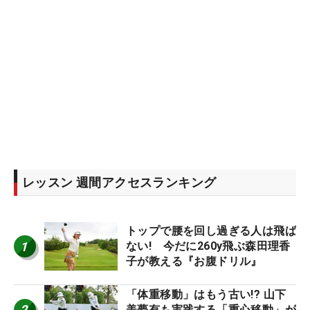
レッスン 週間アクセスランキング
トップで腰を回し過ぎる人は飛ば
1
ない! 今だに260y飛ぶ森田理香
子が教える『お腹ドリル』
「体重移動」はもう古い!? 山下
2
美夢有も実践する「重心移動」が