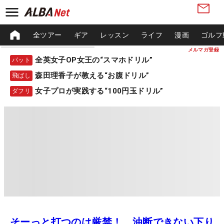
全ツアー
ギア
レッスン
ライフ
漫画
ゴルフ
メルマガ登録
全英女子OP女王の“スマホドリル”
パット
森田理香子が教える“お腹ドリル”
飛ばし
女子プロが実践する“100円玉ドリル”
ダフリ
そーっと打つのは厳禁！ 油断できない下り