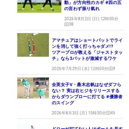
動」が方向性のカギ #四の五
の言わず振り氣れ
2026年8月2日 (日) 12時00分
38
アマチュアはショートパットでライ
ンを消して強く打っちゃダメ!?
ツアープロが教える「ジャストタッ
チ」なら3パットが激減するワケ
2026年7月29日 (水) 12時00分
9
全英女子V・桑木志帆はなぜダフら
ない？ 実は右ヒジをリリースする
からダウンブローに打てる #優勝者
のスイング
2026年8月3日 (月) 15時30分
45
ドローが打てない人はボールを見す