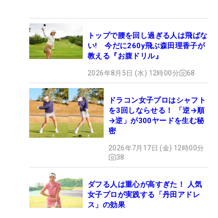
トップで腰を回し過ぎる人は飛ばな
い! 今だに260y飛ぶ森田理香子が
教える『お腹ドリル』
2026年8月5日 (水) 12時00分
68
ドラコン女子プロはシャフト
を3回しならせる！ 「逆→順
→逆」が300ヤードを生む秘
密
2026年7月17日 (金) 12時00分
38
ダフる人は重心が高すぎた！ 人気
女子プロが実践する「丹田アドレ
ス」の効果