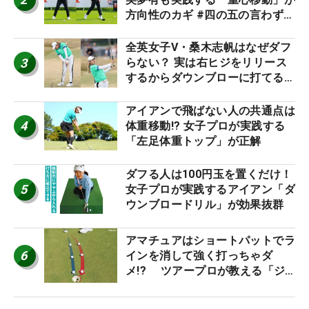
方向性のカギ #四の五の言わず振
り氣れ
全英女子V・桑木志帆はなぜダフ
3
らない？ 実は右ヒジをリリース
するからダウンブローに打てる #
優勝者のスイング
アイアンで飛ばない人の共通点は
4
体重移動!? 女子プロが実践する
「左足体重トップ」が正解
ダフる人は100円玉を置くだけ！
5
女子プロが実践するアイアン「ダ
ウンブロードリル」が効果抜群
アマチュアはショートパットでラ
6
インを消して強く打っちゃダ
メ!? ツアープロが教える「ジ
ャストタッチ」なら3パットが激
減するワケ