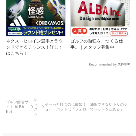
ネクストヒロイン選手とラウ
ゴルフの熱狂を、つくる仕
ンドできるチャンス！詳しく
事。｜スタッフ募集中
はこちら！
Recommended by
レ
ゴルフ総合サ
ッ
そーっと打つのは厳禁！ 油断できない下りのシ
イト ALBA
ス
ョートパットは「フォローでヘッドを止める」
Net
ン