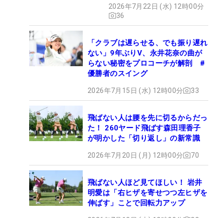
2026年7月22日 (水) 12時00分
36
「クラブは遅らせる、でも振り遅れ
ない」9年ぶりV、永井花奈の曲が
らない秘密をプロコーチが解剖 #
優勝者のスイング
2026年7月15日 (水) 12時00分
33
飛ばない人は腰を先に切るからだっ
た！ 260ヤード飛ばす森田理香子
が明かした「切り返し」の新常識
2026年7月20日 (月) 12時00分
70
飛ばない人ほど見てほしい！ 岩井
明愛は「右ヒザを寄せつつ左ヒザを
伸ばす」ことで回転力アップ