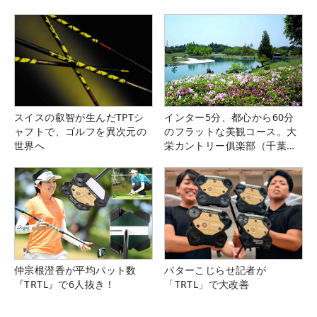
スイスの叡智が生んだTPTシ
インター5分、都心から60分
ャフトで、ゴルフを異次元の
のフラットな美観コース。大
世界へ
栄カントリー俱楽部（千葉
県）
仲宗根澄香が平均パット数
パターこじらせ記者が
『TRTL』で6人抜き！
「TRTL」で大改善