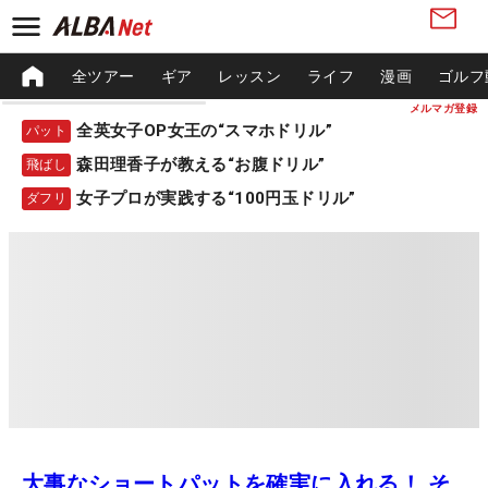
全ツアー
ギア
レッスン
ライフ
漫画
ゴルフ
メルマガ登録
全英女子OP女王の“スマホドリル”
パット
森田理香子が教える“お腹ドリル”
飛ばし
女子プロが実践する“100円玉ドリル”
ダフリ
大事なショートパットを確実に入れる！ そ