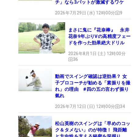
チ」なら3パットが激減するワケ
2026年7月29日 (水) 12時00分
9
まさに鬼に『花奈棒』 永井
花奈9年ぶりVの高精度フェー
ドを作った効果絶大ドリル
2026年8月1日 (土) 12時00分
36
動画でスイング確認は逆効果？ 女
子プロコーチが勧める「素振りを撮
れ」の理由 #四の五の言わず振り
氣れ
2026年7月12日 (日) 12時00分
34
松山英樹のスイングは「早めのコッ
ク＆タメない」のが特徴！ 飛距離
と方向性を支える秘密を深掘り