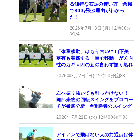
る独特な右足の使い方 余裕
で300y飛ぶ理由がわかっ
た！
2026年7月13日 (月) 12時00分
74
「体重移動」はもう古い!? 山下美
夢有も実践する「重心移動」が方向
性のカギ #四の五の言わず振り氣れ
2026年8月2日 (日) 12時00分
38
左へ振り抜いても引っかけない！
阿部未悠の回転スイングをプロコー
チが徹底分析 #優勝者のスイング
2026年7月22日 (水) 12時00分
36
アイアンで飛ばない人の共通点は体