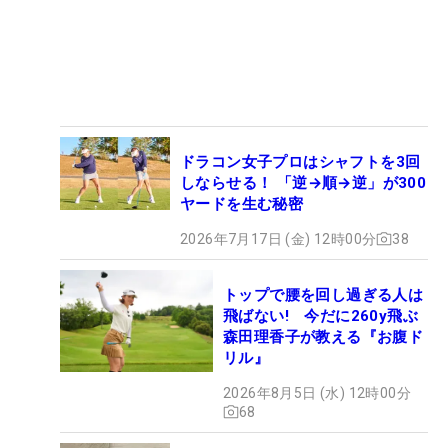
ドラコン女子プロはシャフトを3回
しならせる！ 「逆→順→逆」が300
ヤードを生む秘密
2026年7月17日 (金) 12時00分
38
トップで腰を回し過ぎる人は
飛ばない! 今だに260y飛ぶ
森田理香子が教える『お腹ド
リル』
2026年8月5日 (水) 12時00分
68