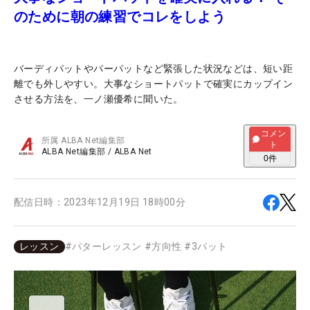
のために朝の練習でコレをしよう
バーディパットやパーパットなど緊張した状況などは、短い距
離でも外しやすい。大事なショートパットで確実にカップイン
させる方法を、一ノ瀬優希に聞いた。
コメン
所属
ALBA Net編集部
ト
ALBA Net編集部
/
ALBA Net
0
件
配信日時：
2023年12月19日 18時00分
レッスン
#
パターレッスン
#
方向性
#
3パット