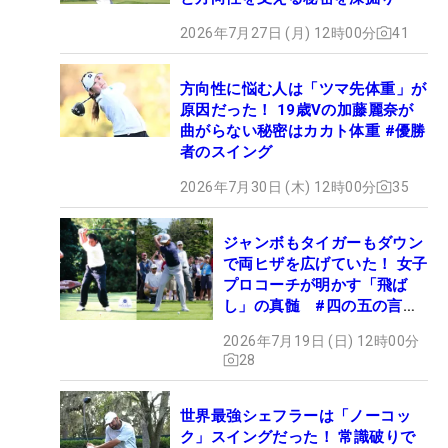
2026年7月27日 (月) 12時00分
41
方向性に悩む人は「ツマ先体重」が
原因だった！ 19歳Vの加藤麗奈が
曲がらない秘密はカカト体重 #優勝
者のスイング
2026年7月30日 (木) 12時00分
35
ジャンボもタイガーもダウン
で両ヒザを広げていた！ 女子
プロコーチが明かす「飛ば
し」の真髄 #四の五の言わ
ず振り氣れ
2026年7月19日 (日) 12時00分
28
世界最強シェフラーは「ノーコッ
ク」スイングだった！ 常識破りで