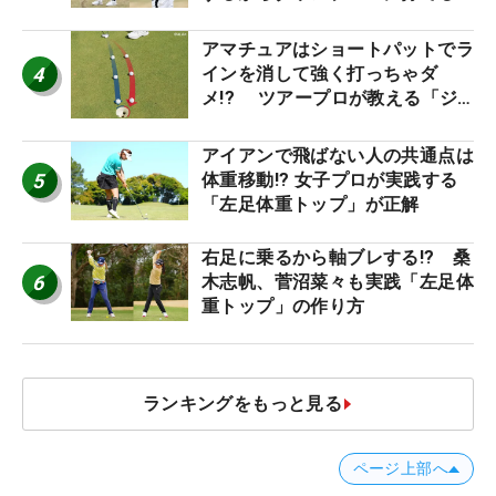
優勝者のスイング
アマチュアはショートパットでラ
4
インを消して強く打っちゃダ
メ!? ツアープロが教える「ジ
ャストタッチ」なら3パットが激
減するワケ
アイアンで飛ばない人の共通点は
5
体重移動!? 女子プロが実践する
「左足体重トップ」が正解
右足に乗るから軸ブレする!? 桑
6
木志帆、菅沼菜々も実践「左足体
重トップ」の作り方
ランキングをもっと見る
ページ上部へ