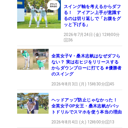
スイング軸を考えるからダフ
る！ アイアン上手が意識す
るのは切り返しで「お腹をグ
ッと下げる」
2026年7月24日 (金) 12時00分
36
全英女子V・桑木志帆はなぜダフら
ない？ 実は右ヒジをリリースする
からダウンブローに打てる #優勝者
のスイング
2026年8月3日 (月) 15時30分
45
ヘッドアップ防止じゃなかった！
全英女子OP女王・桑木志帆がパッ
トドリルでスマホを使う本当の理由
2026年8月4日 (火) 12時00分
13