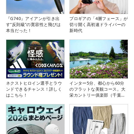
『G740』アイアンが引き出
プロギアの「4層フェース」が
す“反則級”の寛容性と飛びは
切り開く高初速ドライバーの
本当だった！
新時代
ネクストヒロイン選手とラウ
インター5分、都心から60分
ンドできるチャンス！詳しく
のフラットな美観コース。大
はこちら！
栄カントリー俱楽部（千葉
県）