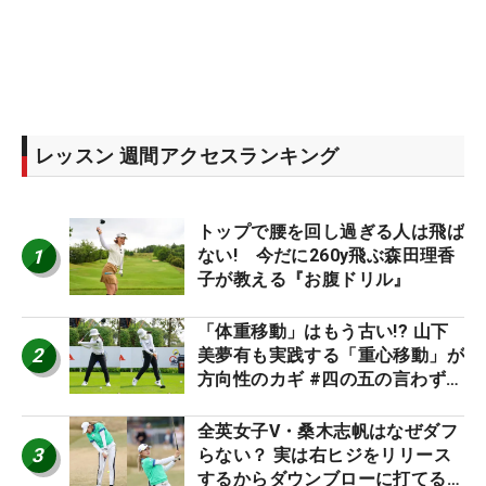
レッスン 週間アクセスランキング
トップで腰を回し過ぎる人は飛ば
1
ない! 今だに260y飛ぶ森田理香
子が教える『お腹ドリル』
「体重移動」はもう古い!? 山下
2
美夢有も実践する「重心移動」が
方向性のカギ #四の五の言わず振
り氣れ
全英女子V・桑木志帆はなぜダフ
3
らない？ 実は右ヒジをリリース
するからダウンブローに打てる #