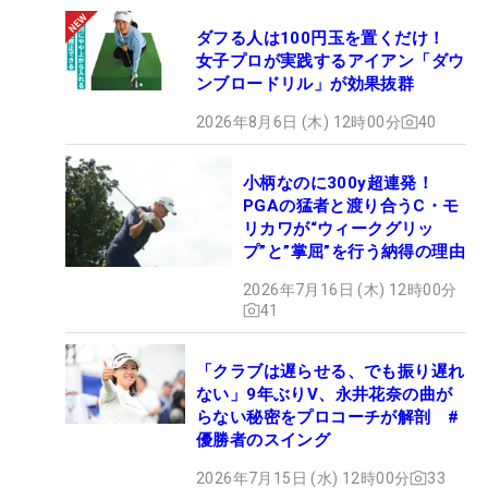
ダフる人は100円玉を置くだけ！
女子プロが実践するアイアン「ダウ
ンブロードリル」が効果抜群
2026年8月6日 (木) 12時00分
40
小柄なのに300y超連発！
PGAの猛者と渡り合うC・モ
リカワが“ウィークグリッ
プ”と”掌屈”を行う納得の理由
2026年7月16日 (木) 12時00分
41
「クラブは遅らせる、でも振り遅れ
ない」9年ぶりV、永井花奈の曲が
らない秘密をプロコーチが解剖 #
優勝者のスイング
2026年7月15日 (水) 12時00分
33