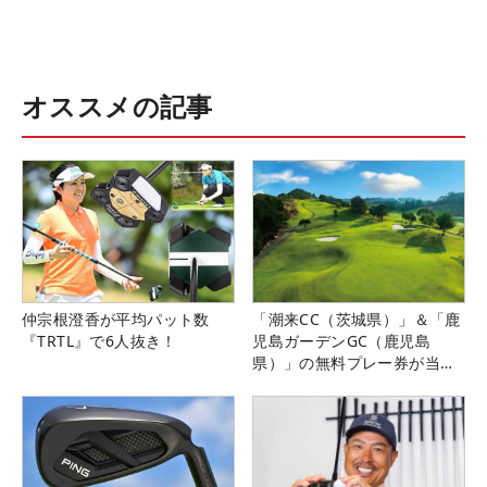
オススメの記事
仲宗根澄香が平均パット数
「潮来CC（茨城県）」＆「鹿
『TRTL』で6人抜き！
児島ガーデンGC（鹿児島
県）」の無料プレー券が当た
る！！