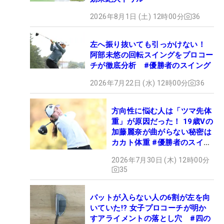
2026年8月1日 (土) 12時00分
36
左へ振り抜いても引っかけない！
阿部未悠の回転スイングをプロコー
チが徹底分析 #優勝者のスイング
2026年7月22日 (水) 12時00分
36
方向性に悩む人は「ツマ先体
重」が原因だった！ 19歳Vの
加藤麗奈が曲がらない秘密は
カカト体重 #優勝者のスイン
グ
2026年7月30日 (木) 12時00分
35
パットが入らない人の6割が左を向
いていた!? 女子プロコーチが明か
すアライメントの落とし穴 #四の