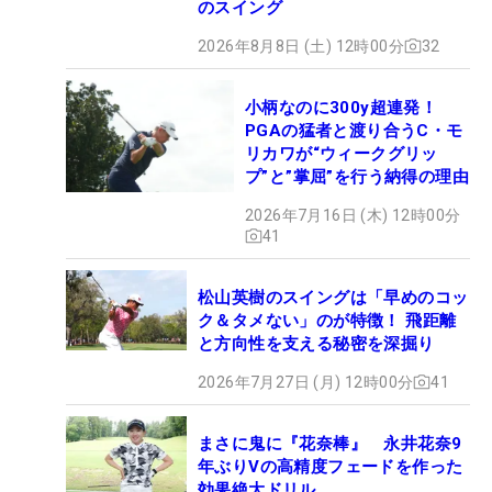
のスイング
2026年8月8日 (土) 12時00分
32
小柄なのに300y超連発！
PGAの猛者と渡り合うC・モ
リカワが“ウィークグリッ
プ”と”掌屈”を行う納得の理由
2026年7月16日 (木) 12時00分
41
松山英樹のスイングは「早めのコッ
ク＆タメない」のが特徴！ 飛距離
と方向性を支える秘密を深掘り
2026年7月27日 (月) 12時00分
41
まさに鬼に『花奈棒』 永井花奈9
年ぶりVの高精度フェードを作った
効果絶大ドリル