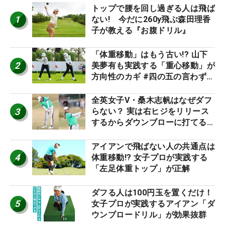
トップで腰を回し過ぎる人は飛ば
1
ない! 今だに260y飛ぶ森田理香
子が教える『お腹ドリル』
「体重移動」はもう古い!? 山下
2
美夢有も実践する「重心移動」が
方向性のカギ #四の五の言わず振
り氣れ
全英女子V・桑木志帆はなぜダフ
3
らない？ 実は右ヒジをリリース
するからダウンブローに打てる #
優勝者のスイング
アイアンで飛ばない人の共通点は
4
体重移動!? 女子プロが実践する
「左足体重トップ」が正解
ダフる人は100円玉を置くだけ！
5
女子プロが実践するアイアン「ダ
ウンブロードリル」が効果抜群