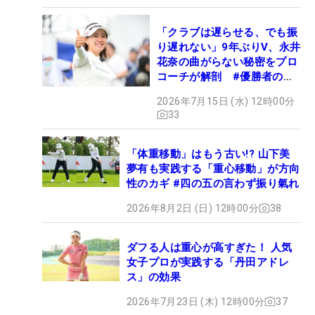
「クラブは遅らせる、でも振
り遅れない」9年ぶりV、永井
花奈の曲がらない秘密をプロ
コーチが解剖 #優勝者のス
イング
2026年7月15日 (水) 12時00分
33
「体重移動」はもう古い!? 山下美
夢有も実践する「重心移動」が方向
性のカギ #四の五の言わず振り氣れ
2026年8月2日 (日) 12時00分
38
ダフる人は重心が高すぎた！ 人気
女子プロが実践する「丹田アドレ
ス」の効果
2026年7月23日 (木) 12時00分
37