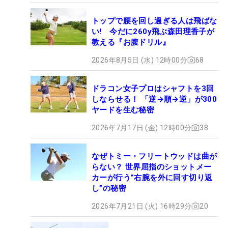
トップで腰を回し過ぎる人は飛ばな
い! 今だに260y飛ぶ森田理香子が
教える『お腹ドリル』
2026年8月5日 (水) 12時00分
68
ドラコン女子プロはシャフトを3回
しならせる！ 「逆→順→逆」が300
ヤードを生む秘密
2026年7月17日 (金) 12時00分
38
なぜトミー・フリートウッドは曲が
らない？ 世界屈指のショットメー
カーが行う”右腕を外に回す切り返
し”の秘密
2026年7月21日 (火) 16時29分
20