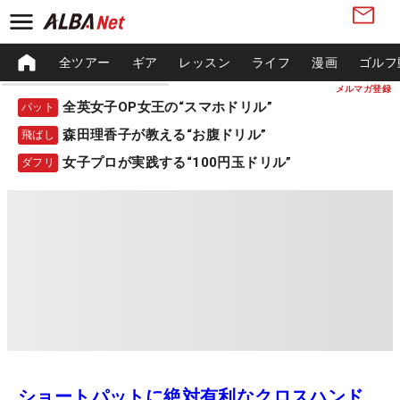
全ツアー
ギア
レッスン
ライフ
漫画
ゴルフ
メルマガ登録
全英女子OP女王の“スマホドリル”
パット
森田理香子が教える“お腹ドリル”
飛ばし
女子プロが実践する“100円玉ドリル”
ダフリ
ショートパットに絶対有利なクロスハンド