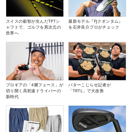
スイスの叡智が生んだTPTシ
最新モデル『FJクオンタム』
ャフトで、ゴルフを異次元の
を石井良介プロがチェック
世界へ
プロギアの「4層フェース」が
パターこじらせ記者が
切り開く高初速ドライバーの
「TRTL」で大改善
新時代