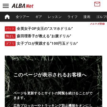
全ツアー
ギア
レッスン
ライフ
漫画
ゴルフ
メルマガ登録
全英女子OP女王の“スマホドリル”
パット
森田理香子が教える“お腹ドリル”
飛ばし
女子プロが実践する“100円玉ドリル”
ダフリ
このページが表示されるお客様へ
ページを更新するとサイトの閲覧を続けることがで
きます。
広告ブロッカーやトラッキング防止機能をオンにし