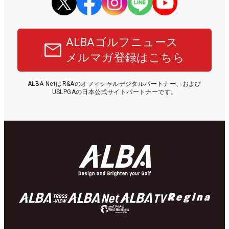
ALBAゴルフニュース
メルマガ登録はこちら
ALBA NetはR&Aのオフィシャルデジタルパートナー、および
USLPGAの日本公式サイトパートナーです。