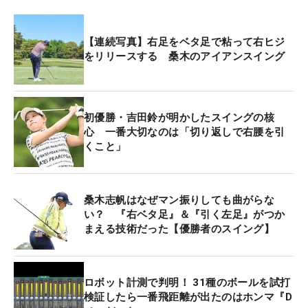
【連続写真】右足をベタ足で粘って右ヒジ
をリリースする 桑木のアイアンスイング
初優勝・吉田鈴が明かしたスイングの核
心 一番大切なのは「切り返しで右腰を引
くこと」
桑木志帆はなぜマン振りしても曲がらな
い？ 『右ベタ足』＆『引く左足』がつか
まえる技術だった【優勝者のスイング】
ロボット計測で判明！ 31種のボールを試打
検証したら一番飛距離が出たのはホンマ『D