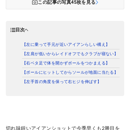
この記事の写真
45
枚を見る
目次
【左に乗って手元が近いアイアンらしい構え】
【左肩が低いからレイドオフでもクラブが寝ない】
【右ベタ足で体を開かずボールをつかまえる】
【ボールにヒットしてからソールが地面に当たる】
【左手首の角度を保って右ヒジを伸ばす】
切れ味鋭いアイアンショットで今季早くも2勝目を