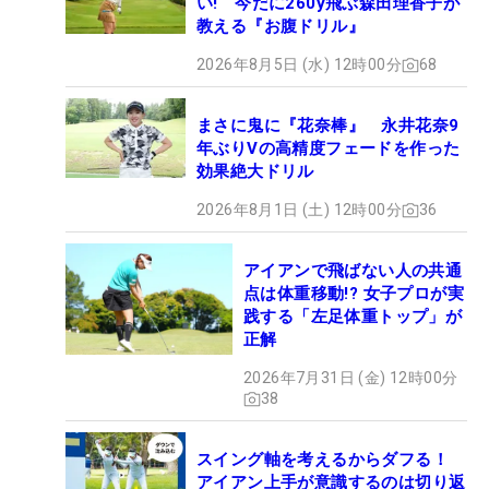
い! 今だに260y飛ぶ森田理香子が
教える『お腹ドリル』
2026年8月5日 (水) 12時00分
68
まさに鬼に『花奈棒』 永井花奈9
年ぶりVの高精度フェードを作った
効果絶大ドリル
2026年8月1日 (土) 12時00分
36
アイアンで飛ばない人の共通
点は体重移動!? 女子プロが実
践する「左足体重トップ」が
正解
2026年7月31日 (金) 12時00分
38
スイング軸を考えるからダフる！
アイアン上手が意識するのは切り返