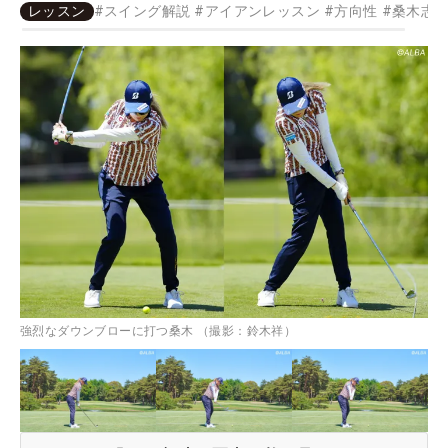
レッスン
#
スイング解説
#
アイアンレッスン
#
方向性
#
桑木志
強烈なダウンブローに打つ桑木 （撮影：鈴木祥）