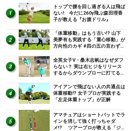
トップで腰を回し過ぎる人は飛ば
1
ない! 今だに260y飛ぶ森田理香
子が教える『お腹ドリル』
「体重移動」はもう古い!? 山下
2
美夢有も実践する「重心移動」が
方向性のカギ #四の五の言わず振
り氣れ
全英女子V・桑木志帆はなぜダフ
3
らない？ 実は右ヒジをリリース
するからダウンブローに打てる #
優勝者のスイング
アイアンで飛ばない人の共通点は
4
体重移動!? 女子プロが実践する
「左足体重トップ」が正解
アマチュアはショートパットでラ
5
インを消して強く打っちゃダ
メ!? ツアープロが教える「ジ