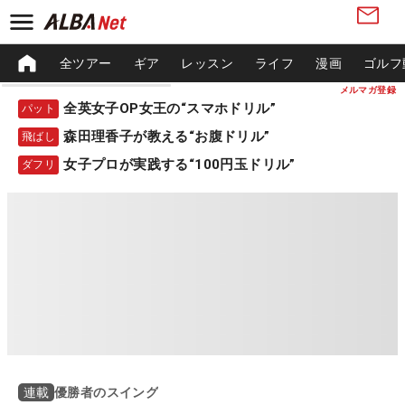
全ツアー
ギア
レッスン
ライフ
漫画
ゴルフ
メルマガ登録
全英女子OP女王の“スマホドリル”
パット
森田理香子が教える“お腹ドリル”
飛ばし
女子プロが実践する“100円玉ドリル”
ダフリ
優勝者のスイング
連載