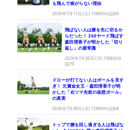
も飛んで曲がらない理由
2026年7月11日 (土) 12時00分
40
飛ばない人は腰を先に切るか
らだった！ 260ヤード飛ばす
森田理香子が明かした「切り
返し」の新常識
2026年7月20日 (月) 12時00分
70
ドローが打てない人はボールを見す
ぎ！ 元賞金女王・森田理香子が明
かした「右ツマ先前の仮想ボール」
の真実
2026年7月28日 (火) 12時00分
68
トップで腰を回し過ぎる人は飛ばな