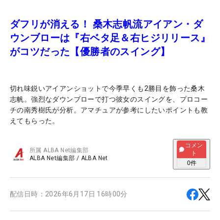
ダフリが消える！ 桑木志帆流アイアン・ダ
ウンブローは『右ベタ足＆右ヒジリリース』
がコツだった【優勝者のスイング】
切れ味鋭いアイアンショットで今季早くも2勝目を飾った桑木
志帆。強烈なダウンブローで打つ彼女のスイングを、プロコー
チの南秀樹氏が分析。アマチュアが参考にしたいポイントも教
えてもらった。
コメン
所属
ALBA Net編集部
ト
ALBA Net編集部
/
ALBA Net
0
件
配信日時：
2026年6月17日 16時00分