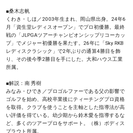
■桑木志帆
くわき・しほ／2003年生まれ、岡山県出身。24年6
月「資生堂レディスオープン」でプロ初優勝。最終
戦の「JLPGAツアーチャンピオンシップリコーカッ
プ」でメジャー初優勝を果たす。26年に「Sky RKB
レディスクラシック」で2年ぶりの通算4勝目を飾
り、その後今季2勝目を手にした。大和ハウス工業
所属。
■解説：南 秀樹
みなみ・ひでき／プロゴルファーである父の影響で
ゴルフを始め、高校卒業後にティーチングプロ資格
を取得。クラブを使うことを主軸とした指導法が高
い評価を得ている。幼少期から鈴木愛を指導するな
ど、多くのツアープロをサポート。（株）ボディス
プラウト所属。