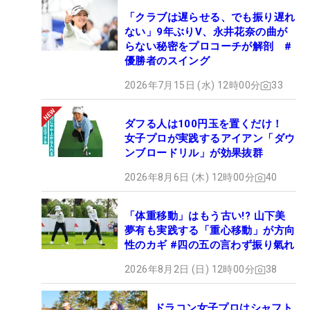
「クラブは遅らせる、でも振り遅れ
ない」9年ぶりV、永井花奈の曲が
らない秘密をプロコーチが解剖 #
優勝者のスイング
2026年7月15日 (水) 12時00分
33
ダフる人は100円玉を置くだけ！
女子プロが実践するアイアン「ダウ
ンブロードリル」が効果抜群
2026年8月6日 (木) 12時00分
40
「体重移動」はもう古い!? 山下美
夢有も実践する「重心移動」が方向
性のカギ #四の五の言わず振り氣れ
2026年8月2日 (日) 12時00分
38
ドラコン女子プロはシャフト