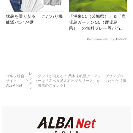
猛暑を乗り切る！ こだわり機
「潮来CC（茨城県）」＆「鹿
能派パンツ4選
児島ガーデンGC（鹿児島
県）」の無料プレー券が当た
る！！
Recommended by
レ
ゴルフ総合
ダフリが消える！ 桑木志帆流アイアン・ダウンブロ
ッ
サイト
ーは『右ベタ足＆右ヒジリリース』がコツだった【優
ス
ALBA Net
勝者のスイング】
ン