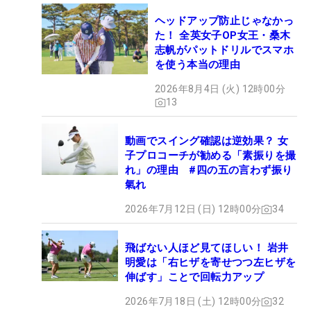
ヘッドアップ防止じゃなかっ
た！ 全英女子OP女王・桑木
志帆がパットドリルでスマホ
を使う本当の理由
2026年8月4日 (火) 12時00分
13
動画でスイング確認は逆効果？ 女
子プロコーチが勧める「素振りを撮
れ」の理由 #四の五の言わず振り
氣れ
2026年7月12日 (日) 12時00分
34
飛ばない人ほど見てほしい！ 岩井
明愛は「右ヒザを寄せつつ左ヒザを
伸ばす」ことで回転力アップ
2026年7月18日 (土) 12時00分
32