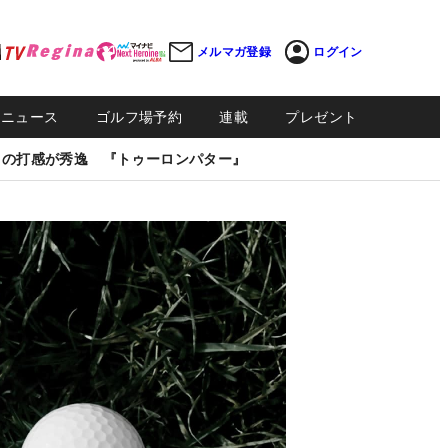
メルマガ登録
ログイン
Sニュース
ゴルフ場予約
連載
プレゼント
しの打感が秀逸 『トゥーロンパター』