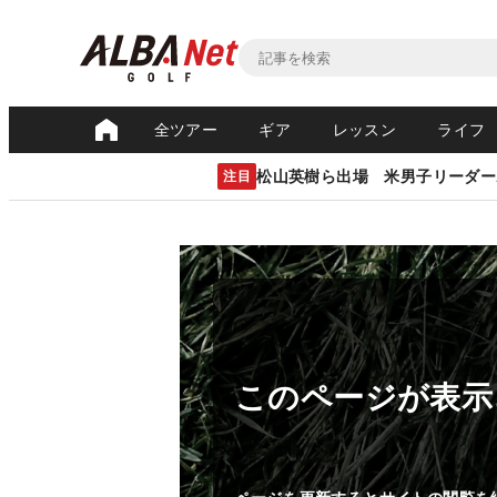
全ツアー
ギア
レッスン
ライフ
松山英樹ら出場 米男子リーダー
注目
このページが表示