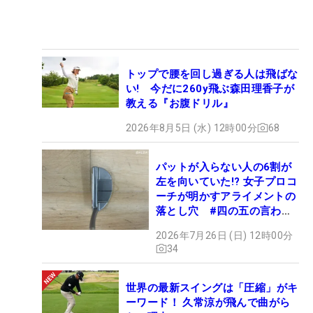
トップで腰を回し過ぎる人は飛ばな
い! 今だに260y飛ぶ森田理香子が
教える『お腹ドリル』
2026年8月5日 (水) 12時00分
68
パットが入らない人の6割が
左を向いていた!? 女子プロコ
ーチが明かすアライメントの
落とし穴 #四の五の言わず
振り氣れ
2026年7月26日 (日) 12時00分
34
世界の最新スイングは「圧縮」がキ
ーワード！ 久常涼が飛んで曲がら