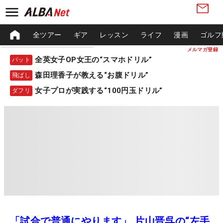
全ツアー
ギア
レッスン
ライフ
漫画
ゴルフ
メルマガ登録
全英女子OP女王の“スマホドリル”
パット
森田理香子が教える“お腹ドリル”
飛ばし
女子プロが実践する“100円玉ドリル”
ダフリ
「試合で普通にやります」 片山晋呉の“左手