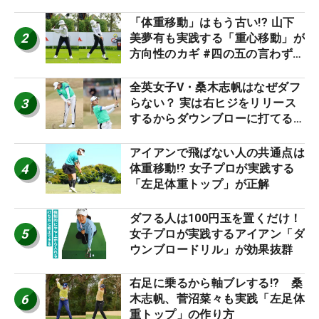
「体重移動」はもう古い!? 山下
2
美夢有も実践する「重心移動」が
方向性のカギ #四の五の言わず振
り氣れ
全英女子V・桑木志帆はなぜダフ
3
らない？ 実は右ヒジをリリース
するからダウンブローに打てる #
優勝者のスイング
アイアンで飛ばない人の共通点は
4
体重移動!? 女子プロが実践する
「左足体重トップ」が正解
ダフる人は100円玉を置くだけ！
5
女子プロが実践するアイアン「ダ
ウンブロードリル」が効果抜群
右足に乗るから軸ブレする!? 桑
6
木志帆、菅沼菜々も実践「左足体
重トップ」の作り方