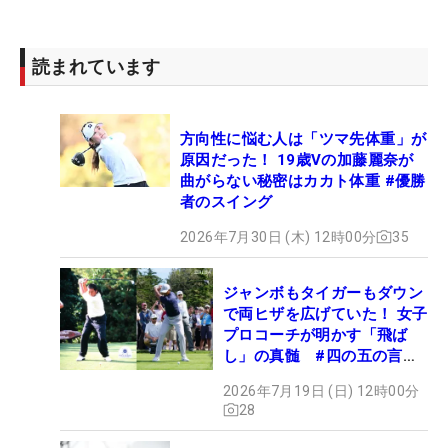
読まれています
方向性に悩む人は「ツマ先体重」が
原因だった！ 19歳Vの加藤麗奈が
曲がらない秘密はカカト体重 #優勝
者のスイング
2026年7月30日 (木) 12時00分
35
ジャンボもタイガーもダウン
で両ヒザを広げていた！ 女子
プロコーチが明かす「飛ば
し」の真髄 #四の五の言わ
ず振り氣れ
2026年7月19日 (日) 12時00分
28