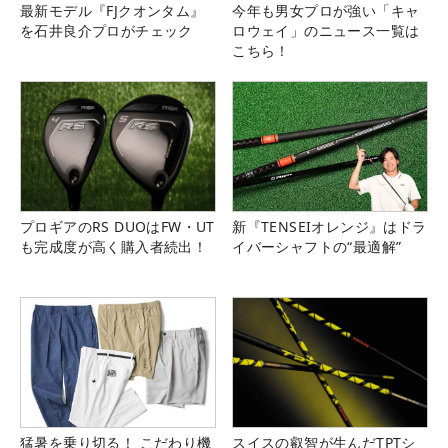
最新モデル『FJクオンタム』
今年も男女プロが強い「キャ
を石井良介プロがチェック
ロウェイ」のニュース一覧は
こちら！
プロギアのRS DUOはFW・UT
新『TENSEIオレンジ』はドラ
も完成度が高く購入者続出！
イバーシャフトの“最適解”
猛暑を乗り切る！ こだわり機
スイスの叡智が生んだTPTシ