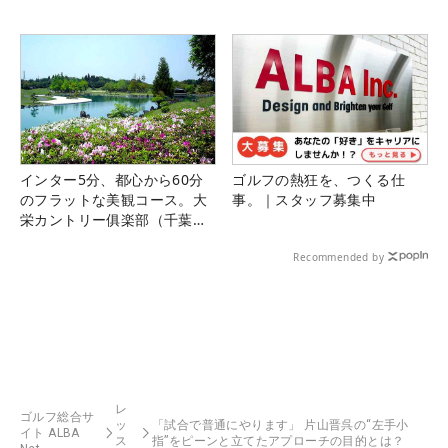
インター5分、都心から60分
ゴルフの熱狂を、つくる仕
のフラットな美観コース。大
事。｜スタッフ募集中
栄カントリー俱楽部（千葉
県）
Recommended by
レ
ゴルフ総合サ
ッ
「試合で普通にやります」 片山晋呉の“左手小
イト ALBA
ス
指”をピーンと立てたアプローチの目的とは？