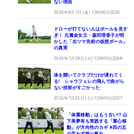
ない理由
2026年8月7日 (金) 12時00分
35
ドローが打てない人はボールを見す
ぎ！ 元賞金女王・森田理香子が明
かした「右ツマ先前の仮想ボール」
の真実
2026年7月28日 (火) 12時00分
68
体を開いてクラブだけが遅れてく
る! シャウフェレの飛んで曲がら
ない技術がすごかった
2026年7月25日 (土) 12時00分
37
「体重移動」はもう古い!? 山
下美夢有も実践する「重心移
動」が方向性のカギ #四の五
の言わず振り氣れ