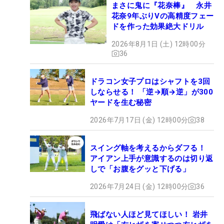
まさに鬼に『花奈棒』 永井
花奈9年ぶりVの高精度フェー
ドを作った効果絶大ドリル
2026年8月1日 (土) 12時00分
36
ドラコン女子プロはシャフトを3回
しならせる！ 「逆→順→逆」が300
ヤードを生む秘密
2026年7月17日 (金) 12時00分
38
スイング軸を考えるからダフる！
アイアン上手が意識するのは切り返
しで「お腹をグッと下げる」
2026年7月24日 (金) 12時00分
36
飛ばない人ほど見てほしい！ 岩井