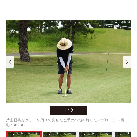
1
/
9
片山晋呉がグリーン周りで見せた左手の小指を離したアプローチ （撮
影：ALBA）