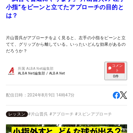
小指”をピーンと立てたアプローチの目的と
は？
片山晋呉がアプローチをよく見ると、左手の小指をピーンと立
てて、グリップから離している。いったいどんな効果があるの
だろうか？
コメン
所属
ALBA Net編集部
ト
ALBA Net編集部
/
ALBA Net
0
件
配信日時：
2024年8月9日 14時47分
レッスン
#
片山晋呉
#
アプローチ
#
スピンアプローチ