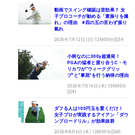
動画でスイング確認は逆効果？ 女
子プロコーチが勧める「素振りを撮
れ」の理由 #四の五の言わず振り
氣れ
2026年7月12日 (日) 12時00分
34
小柄なのに300y超連発！
PGAの猛者と渡り合うC・モ
リカワが“ウィークグリッ
プ”と”掌屈”を行う納得の理由
2026年7月16日 (木) 12時00分
41
ダフる人は100円玉を置くだけ！
女子プロが実践するアイアン「ダウ
ンブロードリル」が効果抜群
2026年8月6日 (木) 12時00分
40