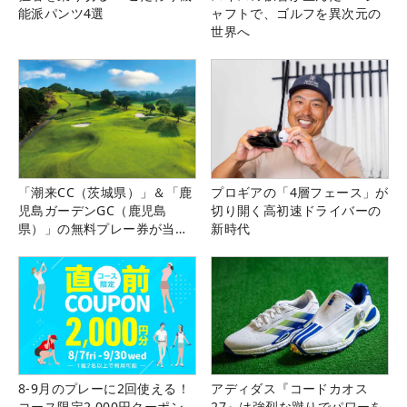
能派パンツ4選
ャフトで、ゴルフを異次元の
世界へ
「潮来CC（茨城県）」＆「鹿
プロギアの「4層フェース」が
児島ガーデンGC（鹿児島
切り開く高初速ドライバーの
県）」の無料プレー券が当た
新時代
る！！
8-9月のプレーに2回使える！
アディダス『コードカオス
コース限定2,000円クーポン
27』は強烈な蹴りでパワーを