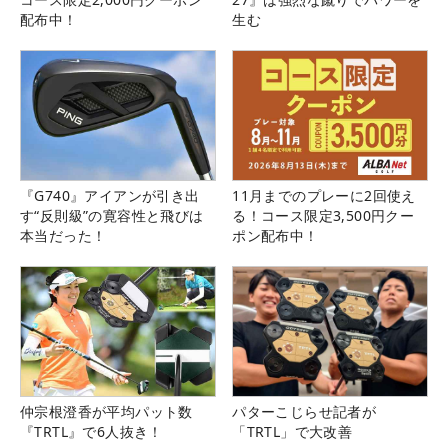
配布中！
生む
『G740』アイアンが引き出
11月までのプレーに2回使え
す“反則級”の寛容性と飛びは
る！コース限定3,500円クー
本当だった！
ポン配布中！
仲宗根澄香が平均パット数
パターこじらせ記者が
『TRTL』で6人抜き！
「TRTL」で大改善