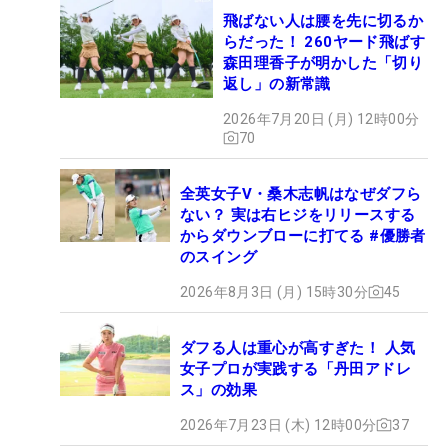
飛ばない人は腰を先に切るか
らだった！ 260ヤード飛ばす
森田理香子が明かした「切り
返し」の新常識
2026年7月20日 (月) 12時00分
70
全英女子V・桑木志帆はなぜダフら
ない？ 実は右ヒジをリリースする
からダウンブローに打てる #優勝者
のスイング
2026年8月3日 (月) 15時30分
45
ダフる人は重心が高すぎた！ 人気
女子プロが実践する「丹田アドレ
ス」の効果
2026年7月23日 (木) 12時00分
37