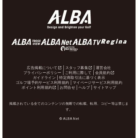
広告掲載について
スタッフ募集
運営会社
プライバシーポリシー
ご利用に際して
会員規約
ガイドライン
特定商取引法に基づく表示
ゴルフ場予約サービス利用規約
マイページサービス利用規約
ポイント利用規約
お問合せ
ヘルプ
サイトマップ
掲載されている全てのコンテンツの無断での転載、転用、コピー等は禁じま
す。
© ALBA Net