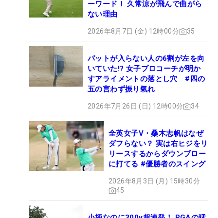
ーワード！ 久常涼が飛んで曲がら
ない理由
2026年8月7日 (金) 12時00分
35
パットが入らない人の6割が左を向
いていた!? 女子プロコーチが明か
すアライメントの落とし穴 #四の
五の言わず振り氣れ
2026年7月26日 (日) 12時00分
34
全英女子V・桑木志帆はなぜ
ダフらない？ 実は右ヒジをリ
リースするからダウンブロー
に打てる #優勝者のスイング
2026年8月3日 (月) 15時30分
45
小柄なのに300y超連発！ PGAの猛