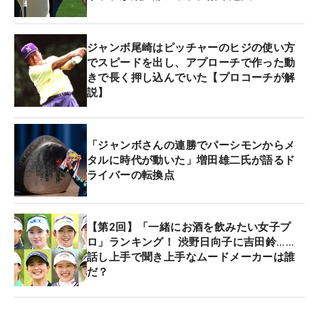
ジャンボ尾崎はピッチャーのヒジの使い方
でスピードを出し、アプローチで作った動
きで長く押し込んでいた【プロコーチが解
説】
「ジャンボさんの連勝でパーシモンからメ
タルに時代が動いた」増田雄二氏が語るド
ライバーの転換点
【第2回】「一緒にお酒を飲みたい女子プ
ロ」ランキング！ 渋野日向子に吉田鈴……
話し上手で聞き上手なムードメーカーは誰
だ？