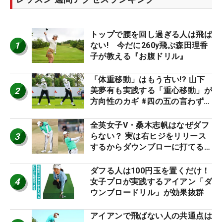
トップで腰を回し過ぎる人は飛ば
1
ない! 今だに260y飛ぶ森田理香
子が教える『お腹ドリル』
「体重移動」はもう古い!? 山下
2
美夢有も実践する「重心移動」が
方向性のカギ #四の五の言わず振
り氣れ
全英女子V・桑木志帆はなぜダフ
3
らない？ 実は右ヒジをリリース
するからダウンブローに打てる #
優勝者のスイング
ダフる人は100円玉を置くだけ！
4
女子プロが実践するアイアン「ダ
ウンブロードリル」が効果抜群
アイアンで飛ばない人の共通点は