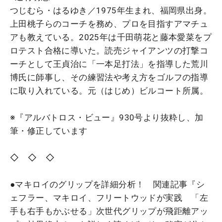
つじむら・はるゆき／1975年生まれ、福岡県出身。
上田桃子らのコーチを務め、プロを目指すアマチュ
アも教えている。2025年は千田萌花と藤本愛菜をプ
ロテスト合格に導いた。読売ジャイアンツの打撃コ
ーチとして王貞治に「一本足打法」を指導した荒川
博氏に師事し、その練習法や考え方をゴルフの指導
に取り入れている。元（はじめ）ビルコート所属。
※『アルバトロス・ビュー』930号より抜粋し、加
筆・修正しています
◇ ◇ ◇
●マキロイのグリップを詳細分析！ 関連記事『シ
ェフラー、マキロイ、フリートウッドが実践 「左
手も右手もかぶせる」次世代グリップが飛距離アッ