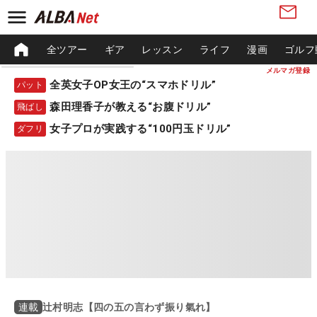
全ツアー
ギア
レッスン
ライフ
漫画
ゴルフ
メルマガ登録
全英女子OP女王の“スマホドリル”
パット
森田理香子が教える“お腹ドリル”
飛ばし
女子プロが実践する“100円玉ドリル”
ダフリ
辻村明志【四の五の言わず振り氣れ】
連載