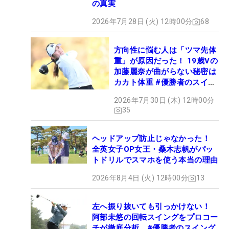
の真実
2026年7月28日 (火) 12時00分
68
方向性に悩む人は「ツマ先体
重」が原因だった！ 19歳Vの
加藤麗奈が曲がらない秘密は
カカト体重 #優勝者のスイン
グ
2026年7月30日 (木) 12時00分
35
ヘッドアップ防止じゃなかった！
全英女子OP女王・桑木志帆がパッ
トドリルでスマホを使う本当の理由
2026年8月4日 (火) 12時00分
13
左へ振り抜いても引っかけない！
阿部未悠の回転スイングをプロコー
チが徹底分析 #優勝者のスイング