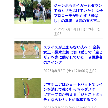
ジャンボもタイガーもダウン
で両ヒザを広げていた！ 女子
プロコーチが明かす「飛ば
し」の真髄 #四の五の言わ
ず振り氣れ
2026年7月19日 (日) 12時00分
28
スライスが止まらない人へ！ 全英
女王・桑木志帆は切り返しで「左ヒ
ザ」を先に動かしていた #優勝者
のスイング
2026年8月8日 (土) 12時00分
32
アマチュアはショートパットでライ
ンを消して強く打っちゃダメ!?
ツアープロが教える「ジャストタッ
チ」なら3パットが激減するワケ