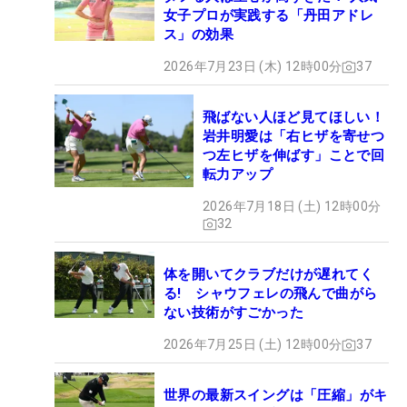
女子プロが実践する「丹田アドレ
ス」の効果
2026年7月23日 (木) 12時00分
37
飛ばない人ほど見てほしい！
岩井明愛は「右ヒザを寄せつ
つ左ヒザを伸ばす」ことで回
転力アップ
2026年7月18日 (土) 12時00分
32
体を開いてクラブだけが遅れてく
る! シャウフェレの飛んで曲がら
ない技術がすごかった
2026年7月25日 (土) 12時00分
37
世界の最新スイングは「圧縮」がキ