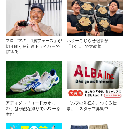
プロギアの「4層フェース」が
パターこじらせ記者が
切り開く高初速ドライバーの
「TRTL」で大改善
新時代
アディダス『コードカオス
ゴルフの熱狂を、つくる仕
27』は強烈な蹴りでパワーを
事。｜スタッフ募集中
生む