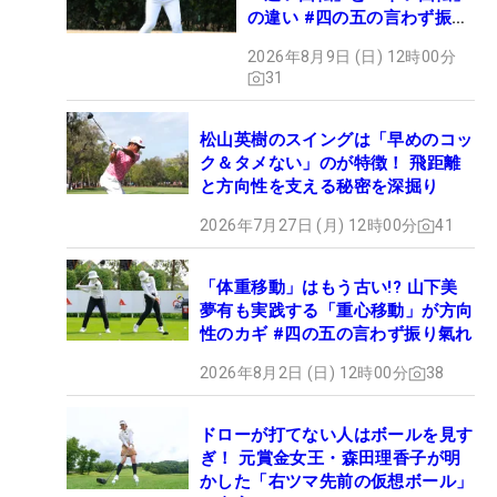
の違い #四の五の言わず振り
氣れ
2026年8月9日 (日) 12時00分
31
松山英樹のスイングは「早めのコッ
ク＆タメない」のが特徴！ 飛距離
と方向性を支える秘密を深掘り
2026年7月27日 (月) 12時00分
41
「体重移動」はもう古い!? 山下美
夢有も実践する「重心移動」が方向
性のカギ #四の五の言わず振り氣れ
2026年8月2日 (日) 12時00分
38
ドローが打てない人はボールを見す
ぎ！ 元賞金女王・森田理香子が明
かした「右ツマ先前の仮想ボール」