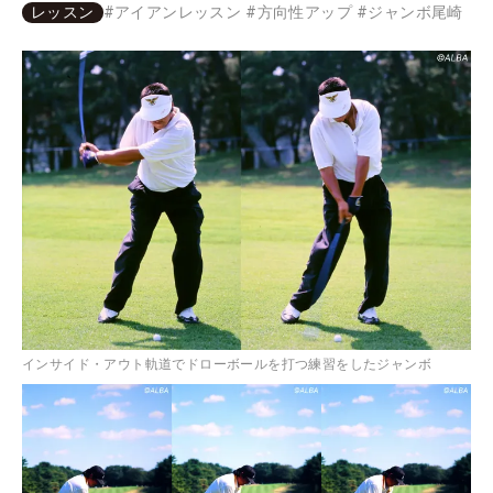
レッスン
#
アイアンレッスン
#
方向性アップ
#
ジャンボ尾崎
インサイド・アウト軌道でドローボールを打つ練習をしたジャンボ