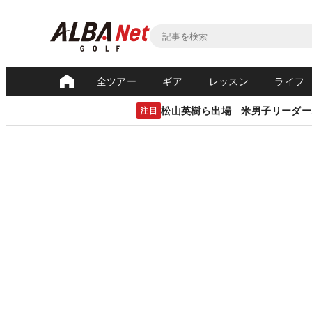
全ツアー
ギア
レッスン
ライフ
松山英樹ら出場 米男子リーダー
注目