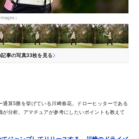
mages）
の記事の写真
33
枚を見る
ー通算5勝を挙げている川﨑春花。ドローヒッターである
織が分析。アマチュアが参考にしたいポイントも教えて