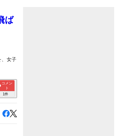
飛ば
を、女子
コメン
ト
1
件