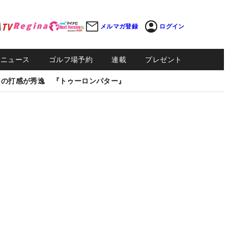
メルマガ登録
ログイン
Sニュース
ゴルフ場予約
連載
プレゼント
しの打感が秀逸 『トゥーロンパター』