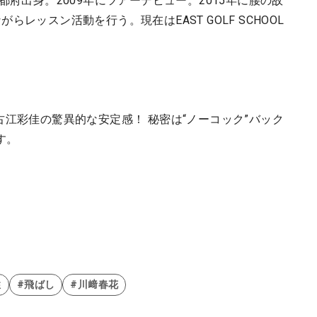
都府出身。2009年にツアーデビュー。2015年に腰の故
レッスン活動を行う。現在はEAST GOLF SCHOOL
。
古江彩佳の驚異的な安定感！ 秘密は“ノーコック”バック
す。
性
#飛ばし
#川﨑春花