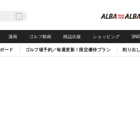
漫画
ゴルフ動画
雑誌出版
ショッピング
SN
ボード
ゴルフ場予約／毎週更新！限定優待プラン
削り出