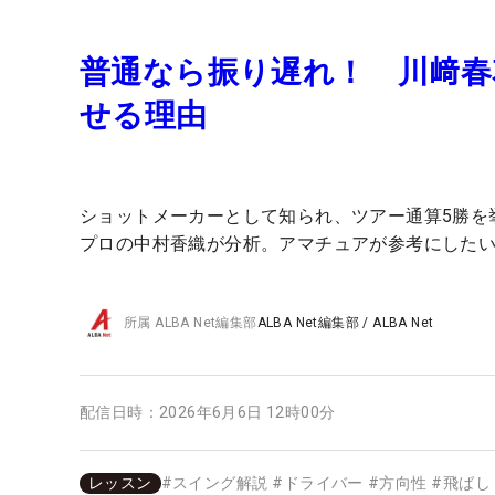
普通なら振り遅れ！ 川﨑
せる理由
ショットメーカーとして知られ、ツアー通算5勝を
プロの中村香織が分析。アマチュアが参考にした
所属
ALBA Net編集部
ALBA Net編集部
/
ALBA Net
配信日時：
2026年6月6日 12時00分
レッスン
#
スイング解説
#
ドライバー
#
方向性
#
飛ばし