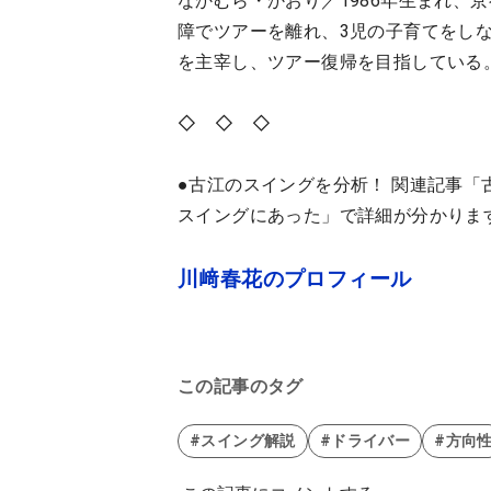
なかむら・かおり／1986年生まれ、京
障でツアーを離れ、3児の子育てをしながら
を主宰し、ツアー復帰を目指している
◇ ◇ ◇
●古江のスイングを分析！ 関連記事「
スイングにあった」で詳細が分かりま
川﨑春花のプロフィール
この記事のタグ
#スイング解説
#ドライバー
#方向