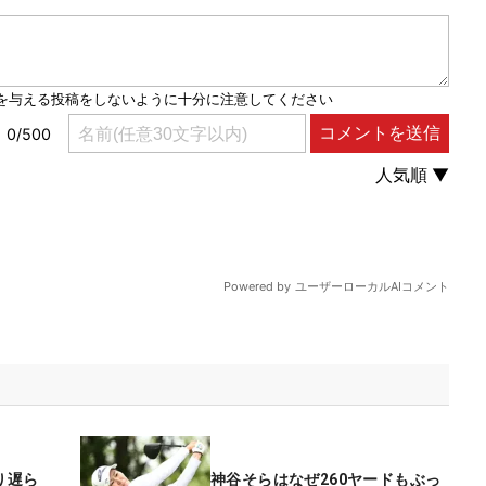
り遅ら
神谷そらはなぜ260ヤードもぶっ