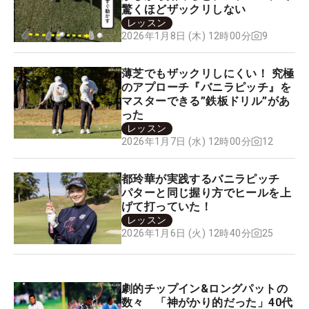
驚くほどザックリしない
レッスン
9
2026年1月8日 (木) 12時00分
薄芝でもザックリしにくい！ 究極
のアプローチ『バニラピッチ』を
マスターできる”鉄板ドリル”があ
った
レッスン
12
2026年1月7日 (水) 12時00分
都玲華が実践するバニラピッチ
パターと同じ握り方でヒールを上
げて打っていた！
レッスン
25
2026年1月6日 (火) 12時40分
劇的チップイン&ロングパットの
数々 「神がかり的だった」40代