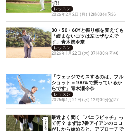
ず!!
レッスン
36
2026年2月2日 (月) 12時00分
30・50・60Yと振り幅を変えても
「緩まないコツは左ヒザなんで
す」青木瀬令奈
レッスン
40
2026年1月22日 (木) 07時00分
「ウェッジでミスするのは、フル
ショット＝100％で振っているか
らです」青木瀬令奈
レッスン
27
2026年1月21日 (水) 12時00分
最近よく聞く「バニラピッチ」っ
て何？ まずは7番アイアンのコロ
がしから始めると、アプローチで