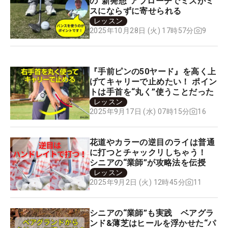
の“新発想”アプローチでミスがミ
スにならずに寄せられる
レッスン
9
2025年10月28日 (火) 17時57分
『手前ピンの50ヤード』を高く上
げてキャリーで止めたい！ ポイン
トは手首を“丸く”使うことだった
レッスン
16
2025年9月17日 (水) 07時15分
花道やカラーの逆目のライは普通
に打つとチャックリしちゃう！
シニアの“業師”が攻略法を伝授
レッスン
11
2025年9月2日 (火) 12時45分
シニアの“業師”も実践 ベアグラ
ンド&薄芝はヒールを浮かせた“パ