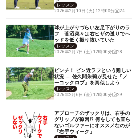
レッスン
24
2026年2月10日 (火) 12時00分
球が上がりづらい左足下がりのラ
フ 菅沼菜々は右ヒザの送りでヘ
ッドを低く振り抜いていた
レッスン
28
2026年2月7日 (土) 12時00分
ピンチ！ ピン近ラフという難しい
状況……佐久間朱莉が見せた『ノ
ーコックロブ』を真似しよう
レッスン
29
2026年2月6日 (金) 12時00分
アプローチのザックリは、右手の
グリップが原因!? 何をしても直ら
ないゴルファーにオススメなのが
「右手ウィーク」
レッスン