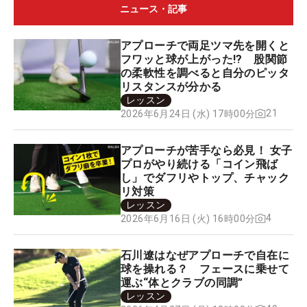
ニュース・記事
アプローチで両足ツマ先を開くと
フワッと球が上がった!? 股関節
の柔軟性を調べると自分のピッタ
リスタンスが分かる
レッスン
21
2026年6月24日 (水) 17時00分
アプローチが苦手なら必見！ 女子
プロがやり続ける「コイン飛ば
し」でダフリやトップ、チャック
リ対策
レッスン
4
2026年6月16日 (火) 16時00分
石川遼はなぜアプローチで自在に
球を操れる？ フェースに乗せて
運ぶ“体とクラブの同調”
レッスン