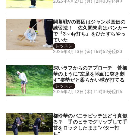
40
2026年4月27日 (月) 12時00分
開幕戦Vの要因はジャンボ直伝の
練習法！ 佐久間朱莉はバンカー
で『3～4y打ち』をひたすらやっ
ていた
レッスン
20
2026年3月13日 (金) 16時52分
深いラフからのアプローチ 菅楓
華のように”左足を地面に突き刺
す”姿勢だと柔らかい球が打てる
レッスン
16
2026年2月12日 (木) 11時30分
都玲華のバニラピッチはどう真似
る？ 手のヒラでグリップして手
首をロックしたまま“パター打
ち”