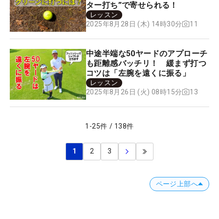
ター打ち”で寄せられる！
レッスン
11
2025年8月28日 (木) 14時30分
中途半端な50ヤードのアプローチ
も距離感バッチリ！ 緩まず打つ
コツは「左腕を遠くに振る」
レッスン
13
2025年8月26日 (火) 08時15分
1
-
25
件
/
138
件
1
2
3
ページ上部へ