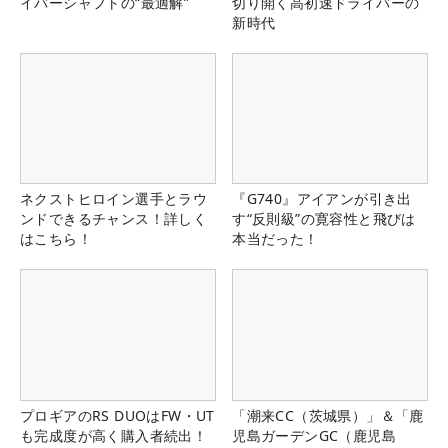
イバーシャフトの“最適解”
切り開く高初速ドライバーの
新時代
ネクストヒロイン選手とラウ
『G740』アイアンが引き出
ンドできるチャンス！詳しく
す“反則級”の寛容性と飛びは
はこちら！
本当だった！
プロギアのRS DUOはFW・UT
「潮来CC（茨城県）」＆「鹿
も完成度が高く購入者続出！
児島ガーデンGC（鹿児島