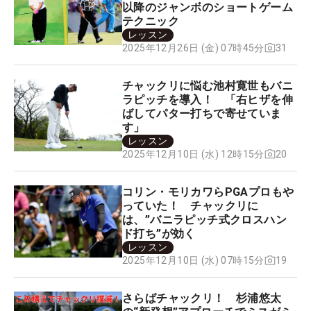
以降のジャンボのショートゲーム
テクニック
レッスン
31
2025年12月26日 (金) 07時45分
チャックリに悩む池村寛世もバニ
ラピッチを導入！ 「右ヒザを伸
ばしてパター打ちで寄せていま
す」
レッスン
20
2025年12月10日 (水) 12時15分
コリン・モリカワらPGAプロもや
っていた！ チャックリに
は、”バニラピッチ式クロスハン
ド打ち”が効く
レッスン
19
2025年12月10日 (水) 07時15分
さらばチャックリ！ 杉浦悠太