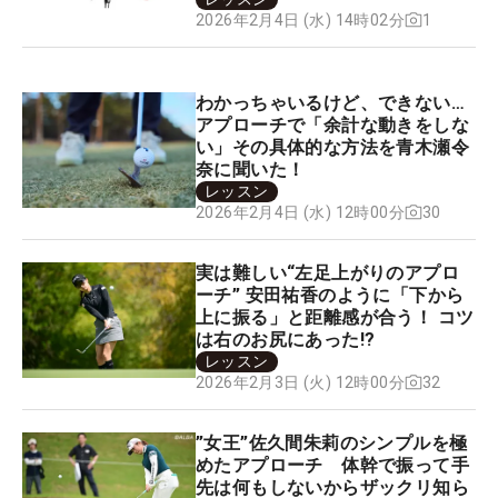
1
2026年2月4日 (水) 14時02分
わかっちゃいるけど、できない…
アプローチで「余計な動きをしな
い」その具体的な方法を青木瀬令
奈に聞いた！
レッスン
30
2026年2月4日 (水) 12時00分
実は難しい“左足上がりのアプロ
ーチ” 安田祐香のように「下から
上に振る」と距離感が合う！ コツ
は右のお尻にあった!?
レッスン
32
2026年2月3日 (火) 12時00分
”女王”佐久間朱莉のシンプルを極
めたアプローチ 体幹で振って手
先は何もしないからザックリ知ら