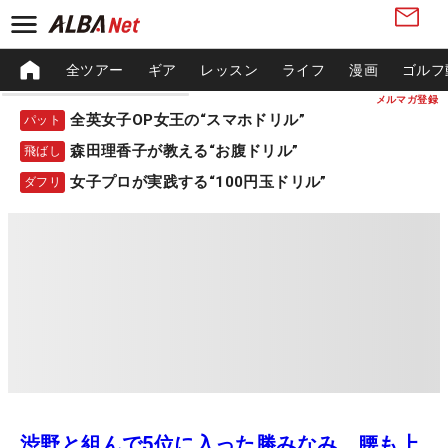
全ツアー
ギア
レッスン
ライフ
漫画
ゴルフ
メルマガ登録
全英女子OP女王の“スマホドリル”
パット
森田理香子が教える“お腹ドリル”
飛ばし
女子プロが実践する“100円玉ドリル”
ダフリ
渋野と組んで5位に入った勝みなみ 腰も上