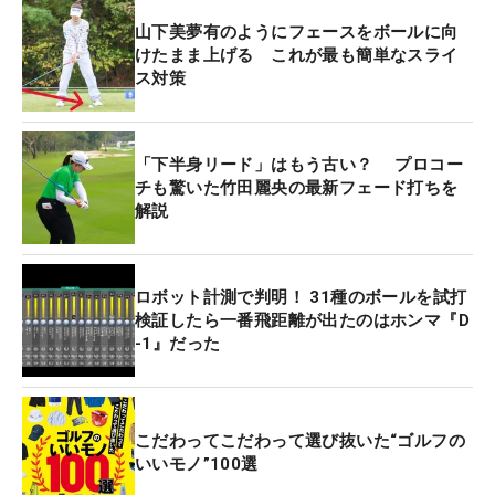
山下美夢有のようにフェースをボールに向
けたまま上げる これが最も簡単なスライ
ス対策
「下半身リード」はもう古い？ プロコー
チも驚いた竹田麗央の最新フェード打ちを
解説
ロボット計測で判明！ 31種のボールを試打
検証したら一番飛距離が出たのはホンマ『D
-1』だった
こだわってこだわって選び抜いた“ゴルフの
いいモノ”100選