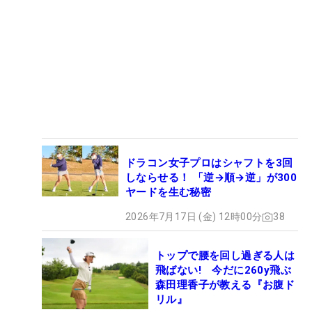
ドラコン女子プロはシャフトを3回
しならせる！ 「逆→順→逆」が300
ヤードを生む秘密
2026年7月17日 (金) 12時00分
38
トップで腰を回し過ぎる人は
飛ばない! 今だに260y飛ぶ
森田理香子が教える『お腹ド
リル』