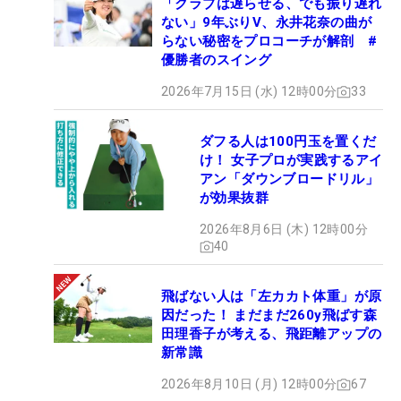
「クラブは遅らせる、でも振り遅れ
ない」9年ぶりV、永井花奈の曲が
らない秘密をプロコーチが解剖 #
優勝者のスイング
2026年7月15日 (水) 12時00分
33
ダフる人は100円玉を置くだ
け！ 女子プロが実践するアイ
アン「ダウンブロードリル」
が効果抜群
2026年8月6日 (木) 12時00分
40
飛ばない人は「左カカト体重」が原
因だった！ まだまだ260y飛ばす森
田理香子が考える、飛距離アップの
新常識
2026年8月10日 (月) 12時00分
67