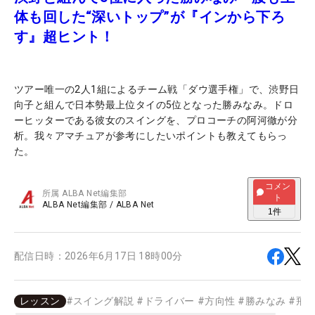
体も回した“深いトップ”が『インから下ろ
す』超ヒント！
ツアー唯一の2人1組によるチーム戦「ダウ選手権」で、渋野日
向子と組んで日本勢最上位タイの5位となった勝みなみ。ドロ
ーヒッターである彼女のスイングを、プロコーチの阿河徹が分
析。我々アマチュアが参考にしたいポイントも教えてもらっ
た。
コメン
所属
ALBA Net編集部
ト
ALBA Net編集部
/
ALBA Net
1
件
配信日時：
2026年6月17日 18時00分
レッスン
#
スイング解説
#
ドライバー
#
方向性
#
勝みなみ
#
飛