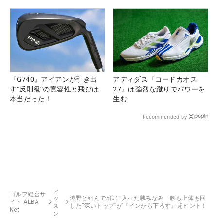
『G740』アイアンが引き出
アディダス『コードカオス
す“反則級”の寛容性と飛びは
27』は強烈な蹴りでパワーを
本当だった！
生む
Recommended by
レ
ゴルフ総合サ
ッ
渋野と組んで5位に入った勝みなみ 腰も上体も回
イト ALBA
ス
した“深いトップ”が『インから下ろす』超ヒント！
Net
ン