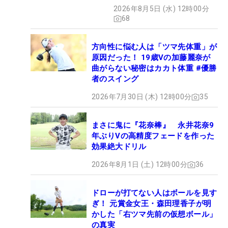
2026年8月5日 (水) 12時00分
68
方向性に悩む人は「ツマ先体重」が
原因だった！ 19歳Vの加藤麗奈が
曲がらない秘密はカカト体重 #優勝
者のスイング
2026年7月30日 (木) 12時00分
35
まさに鬼に『花奈棒』 永井花奈9
年ぶりVの高精度フェードを作った
効果絶大ドリル
2026年8月1日 (土) 12時00分
36
ドローが打てない人はボールを見す
ぎ！ 元賞金女王・森田理香子が明
かした「右ツマ先前の仮想ボール」
の真実