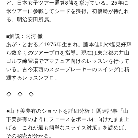
ど、日本女子ツアー通算8勝を挙げている。25年に
米ツアーに参戦してシードを獲得。初優勝が待たれ
る。明治安田所属。
■解説：阿河 徹
あが・とおる／1976年生まれ。藤本佳則や塩見好輝
ら数多くのツアープロを指導。現在は東京都の井山
ゴルフ練習場でアマチュア向けのレッスンを行って
いる。古今東西のスタープレーヤーのスイングに精
通するレッスンプロ。
◇ ◇ ◇
●山下美夢有のショットを詳細分析！ 関連記事『山
下美夢有のようにフェースをボールに向けたまま上
げる これが最も簡単なスライス対策』を読めば、
その秘密が分かる。