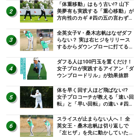
「体重移動」はもう古い!? 山下
2
美夢有も実践する「重心移動」が
方向性のカギ #四の五の言わず振
り氣れ
全英女子V・桑木志帆はなぜダフ
3
らない？ 実は右ヒジをリリース
するからダウンブローに打てる #
優勝者のスイング
ダフる人は100円玉を置くだけ！
4
女子プロが実践するアイアン「ダ
ウンブロードリル」が効果抜群
体を早く回す人ほど飛ばない!?
5
女子プロコーチが教える「速い回
転」と「早い回転」の違い #四の
五の言わず振り氣れ
スライスが止まらない人へ！ 全
6
英女王・桑木志帆は切り返しで
「左ヒザ」を先に動かしていた
#優勝者のスイング