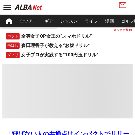
全ツアー
ギア
レッスン
ライフ
漫画
ゴルフ
メルマガ登録
全英女子OP女王の“スマホドリル”
パット
森田理香子が教える“お腹ドリル”
飛ばし
女子プロが実践する“100円玉ドリル”
ダフリ
「飛ばない人の共通点はインパクトでリリー