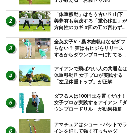
子が教える『お腹ドリル』
「体重移動」はもう古い!? 山下
2
美夢有も実践する「重心移動」が
方向性のカギ #四の五の言わず振
り氣れ
全英女子V・桑木志帆はなぜダフ
3
らない？ 実は右ヒジをリリース
するからダウンブローに打てる #
優勝者のスイング
アイアンで飛ばない人の共通点は
4
体重移動!? 女子プロが実践する
「左足体重トップ」が正解
ダフる人は100円玉を置くだけ！
5
女子プロが実践するアイアン「ダ
ウンブロードリル」が効果抜群
アマチュアはショートパットでラ
6
インを消して強く打っちゃダ