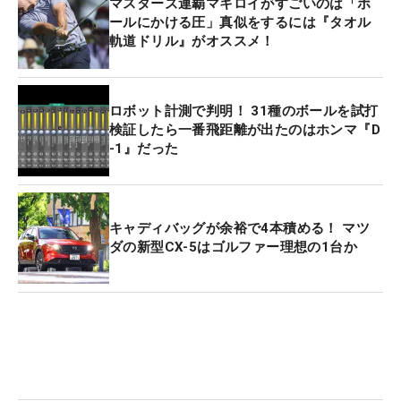
マスターズ連覇マキロイがすごいのは「ボ
ールにかける圧」真似をするには『タオル
軌道ドリル』がオススメ！
ロボット計測で判明！ 31種のボールを試打
検証したら一番飛距離が出たのはホンマ『D
-1』だった
キャディバッグが余裕で4本積める！ マツ
ダの新型CX-5はゴルファー理想の1台か