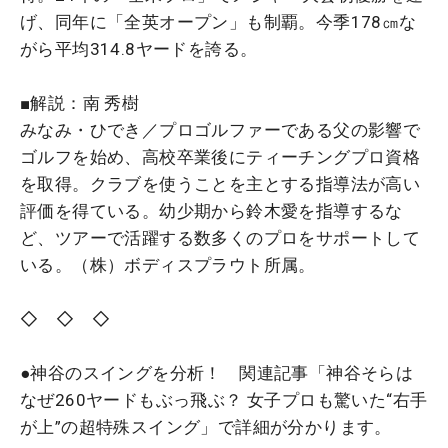
げ、同年に「全英オープン」も制覇。今季178㎝な
がら平均314.8ヤードを誇る。
■解説：南 秀樹
みなみ・ひでき／プロゴルファーである父の影響で
ゴルフを始め、高校卒業後にティーチングプロ資格
を取得。クラブを使うことを主とする指導法が高い
評価を得ている。幼少期から鈴木愛を指導するな
ど、ツアーで活躍する数多くのプロをサポートして
いる。（株）ボディスプラウト所属。
◇ ◇ ◇
●神谷のスイングを分析！ 関連記事「神谷そらは
なぜ260ヤードもぶっ飛ぶ？ 女子プロも驚いた“右手
が上”の超特殊スイング」で詳細が分かります。