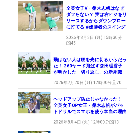
全英女子V・桑木志帆はなぜ
ダフらない？ 実は右ヒジをリ
リースするからダウンブロー
に打てる #優勝者のスイング
2026年8月3日 (月) 15時30分
45
飛ばない人は腰を先に切るからだっ
た！ 260ヤード飛ばす森田理香子
が明かした「切り返し」の新常識
2026年7月20日 (月) 12時00分
70
ヘッドアップ防止じゃなかった！
全英女子OP女王・桑木志帆がパッ
トドリルでスマホを使う本当の理由
2026年8月4日 (火) 12時00分
13