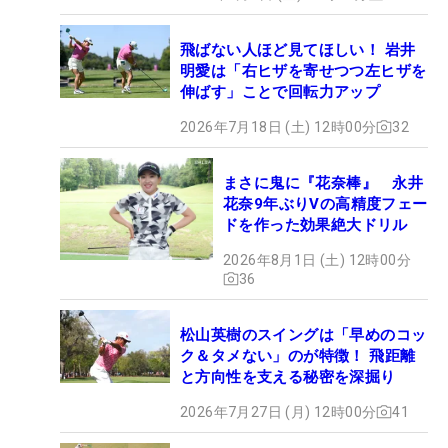
飛ばない人ほど見てほしい！ 岩井
明愛は「右ヒザを寄せつつ左ヒザを
伸ばす」ことで回転力アップ
2026年7月18日 (土) 12時00分
32
まさに鬼に『花奈棒』 永井
花奈9年ぶりVの高精度フェー
ドを作った効果絶大ドリル
2026年8月1日 (土) 12時00分
36
松山英樹のスイングは「早めのコッ
ク＆タメない」のが特徴！ 飛距離
と方向性を支える秘密を深掘り
2026年7月27日 (月) 12時00分
41