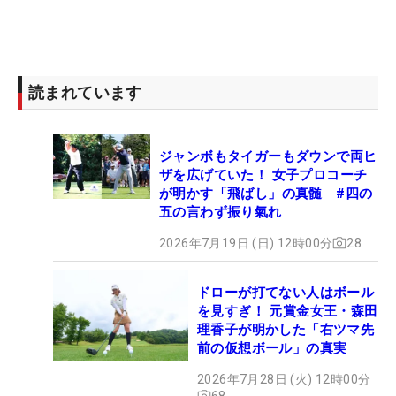
読まれています
ジャンボもタイガーもダウンで両ヒ
ザを広げていた！ 女子プロコーチ
が明かす「飛ばし」の真髄 #四の
五の言わず振り氣れ
2026年7月19日 (日) 12時00分
28
ドローが打てない人はボール
を見すぎ！ 元賞金女王・森田
理香子が明かした「右ツマ先
前の仮想ボール」の真実
2026年7月28日 (火) 12時00分
68