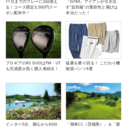
11月までのプレーに2回使え
『G740』アイアンが引き出
る！コース限定3,500円クー
す“反則級”の寛容性と飛びは
ポン配布中！
本当だった！
プロギアのRS DUOはFW・UT
猛暑を乗り切る！ こだわり機
も完成度が高く購入者続出！
能派パンツ4選
インター5分、都心から60分
「潮来CC（茨城県）」＆「鹿