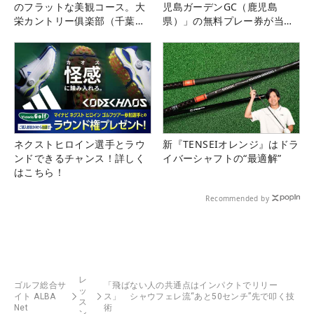
のフラットな美観コース。大
児島ガーデンGC（鹿児島
栄カントリー俱楽部（千葉
県）」の無料プレー券が当た
県）
る！！
ネクストヒロイン選手とラウ
新『TENSEIオレンジ』はドラ
ンドできるチャンス！詳しく
イバーシャフトの“最適解”
はこちら！
Recommended by
レ
ゴルフ総合サ
「飛ばない人の共通点はインパクトでリリー
ッ
イト ALBA
ス」 シャウフェレ流“あと50センチ”先で叩く技
ス
Net
術
ン