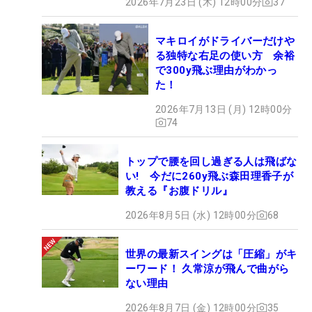
2026年7月23日 (木) 12時00分
37
マキロイがドライバーだけや
る独特な右足の使い方 余裕
で300y飛ぶ理由がわかっ
た！
2026年7月13日 (月) 12時00分
74
トップで腰を回し過ぎる人は飛ばな
い! 今だに260y飛ぶ森田理香子が
教える『お腹ドリル』
2026年8月5日 (水) 12時00分
68
世界の最新スイングは「圧縮」がキ
ーワード！ 久常涼が飛んで曲がら
ない理由
2026年8月7日 (金) 12時00分
35