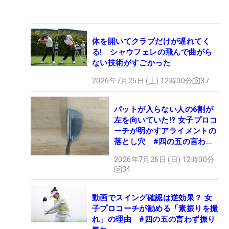
体を開いてクラブだけが遅れてく
る! シャウフェレの飛んで曲がら
ない技術がすごかった
2026年7月25日 (土) 12時00分
37
パットが入らない人の6割が
左を向いていた!? 女子プロコ
ーチが明かすアライメントの
落とし穴 #四の五の言わず
振り氣れ
2026年7月26日 (日) 12時00分
34
動画でスイング確認は逆効果？ 女
子プロコーチが勧める「素振りを撮
れ」の理由 #四の五の言わず振り