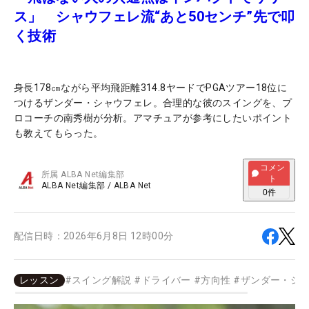
ス」 シャウフェレ流“あと50センチ”先で叩
く技術
身長178㎝ながら平均飛距離314.8ヤードでPGAツアー18位に
つけるザンダー・シャウフェレ。合理的な彼のスイングを、プ
ロコーチの南秀樹が分析。アマチュアが参考にしたいポイント
も教えてもらった。
コメン
所属
ALBA Net編集部
ト
ALBA Net編集部
/
ALBA Net
0
件
配信日時：
2026年6月8日 12時00分
レッスン
#
スイング解説
#
ドライバー
#
方向性
#
ザンダー・シ