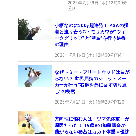
2026年7月29日 (水) 12時00分
9
小柄なのに300y超連発！ PGAの猛
者と渡り合うC・モリカワが“ウィ
ークグリップ”と”掌屈”を行う納得
の理由
2026年7月16日 (木) 12時00分
41
なぜトミー・フリートウッドは曲が
らない？ 世界屈指のショットメー
カーが行う”右腕を外に回す切り返
し”の秘密
2026年7月21日 (火) 16時29分
20
方向性に悩む人は「ツマ先体重」が
原因だった！ 19歳Vの加藤麗奈が
曲がらない秘密はカカト体重 #優勝