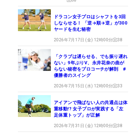
ドラコン女子プロはシャフトを3回
しならせる！ 「逆→順→逆」が300
ヤードを生む秘密
2026年7月17日 (金) 12時00分
38
「クラブは遅らせる、でも振り遅れ
ない」9年ぶりV、永井花奈の曲が
らない秘密をプロコーチが解剖 #
優勝者のスイング
2026年7月15日 (水) 12時00分
33
アイアンで飛ばない人の共通点は体
重移動!? 女子プロが実践する「左
足体重トップ」が正解
2026年7月31日 (金) 12時00分
38