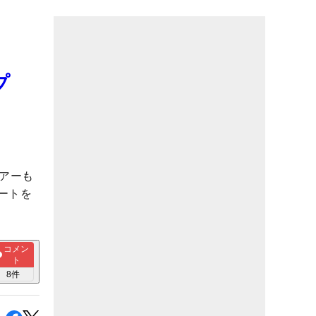
プ
アーも
ートを
コメン
ト
8
件