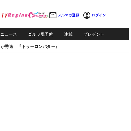
メルマガ登録
ログイン
Sニュース
ゴルフ場予約
連載
プレゼント
感が秀逸 『トゥーロンパター』