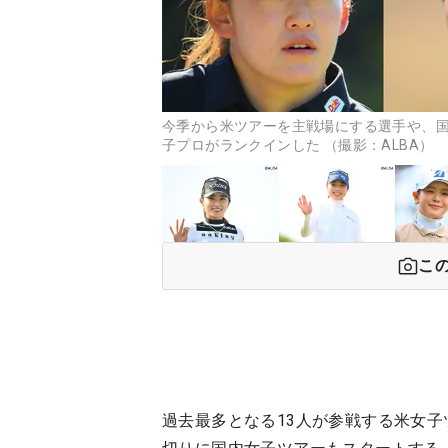
今季から米ツアーを主戦場にする選手や、
子プロがランクインした （撮影：ALBA）
こ
過去最多となる13人が参戦する米女