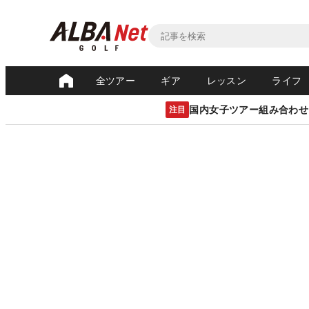
全ツアー
ギア
レッスン
ライフ
国内女子ツアー組み合わせ
注目