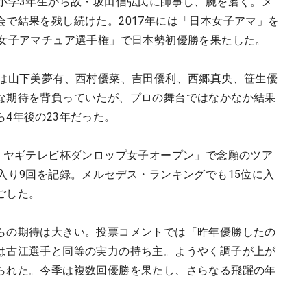
。小学3年生から故・坂田信弘氏に師事し、腕を磨く。メ
で結果を残し続けた。2017年には「日本女子アマ」を
ク女子アマチュア選手権」で日本勢初優勝を果たした。
には山下美夢有、西村優菜、吉田優利、西郷真央、笹生優
な期待を背負っていたが、プロの舞台ではなかなか結果
4年後の23年だった。
「ミヤギテレビ杯ダンロップ女子オープン」で念願のツア
入り9回を記録。メルセデス・ランキングでも15位に入
ごした。
らの期待は大きい。投票コメントでは「昨年優勝したの
は古江選手と同等の実力の持ち主。ようやく調子が上が
られた。今季は複数回優勝を果たし、さらなる飛躍の年