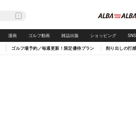
漫画
ゴルフ動画
雑誌出版
ショッピング
SN
ゴルフ場予約／毎週更新！限定優待プラン
削り出しの打