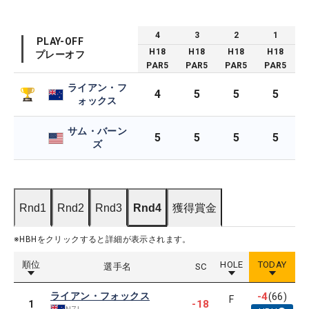
4
3
2
1
PLAY-OFF
H
18
H
18
H
18
H
18
プレーオフ
PAR
5
PAR
5
PAR
5
PAR
5
ライアン・フ
4
5
5
5
ォックス
サム・バーン
5
5
5
5
ズ
Rnd1
Rnd2
Rnd3
Rnd4
獲得賞金
※HBHをクリックすると詳細が表示されます。
順位
HOLE
TODAY
選手名
SC
ライアン・フォックス
-4
(66)
F
-18
1