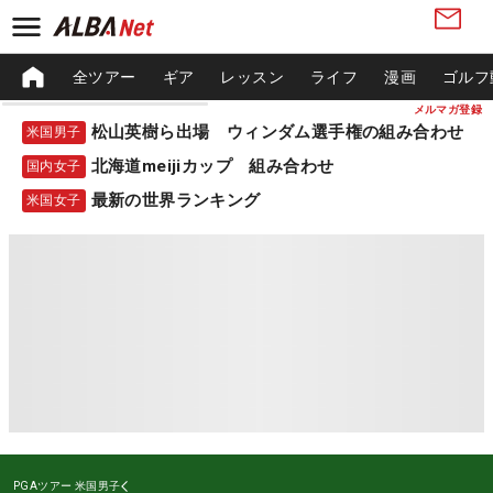
全ツアー
ギア
レッスン
ライフ
漫画
ゴルフ
メルマガ登録
松山英樹ら出場 ウィンダム選手権の組み合わせ
米国男子
北海道meijiカップ 組み合わせ
国内女子
最新の世界ランキング
米国女子
PGAツアー
米国男子