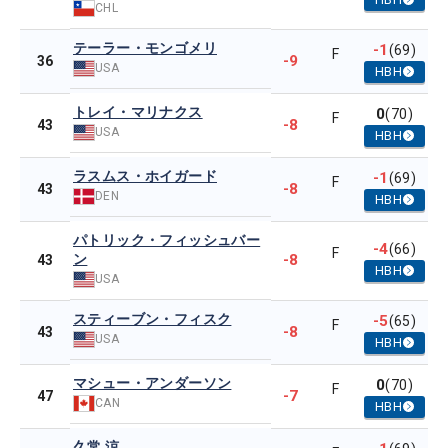
CHL
テーラー・モンゴメリ
-1
(69)
F
-9
36
USA
HBH
トレイ・マリナクス
0
(70)
F
-8
43
USA
HBH
ラスムス・ホイガード
-1
(69)
F
-8
43
DEN
HBH
パトリック・フィッシュバー
-4
(66)
F
ン
-8
43
HBH
USA
スティーブン・フィスク
-5
(65)
F
-8
43
USA
HBH
マシュー・アンダーソン
0
(70)
F
-7
47
CAN
HBH
久常 涼