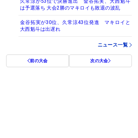
久常涼が53位で決勝進出 金谷拓実、大西魁斗
は予選落ち 大会2勝のマキロイも敗退の波乱
金谷拓実が30位、久常涼43位発進 マキロイと
大西魁斗は出遅れ
ニュース一覧
前の大会
次の大会