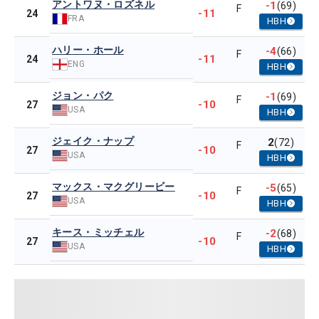
アントワヌ・ロズネル
-1
(69)
F
-11
24
FRA
HBH
ハリー・ホール
-4
(66)
F
-11
24
ENG
HBH
ジョン・パク
-1
(69)
F
-10
27
USA
HBH
ジェイク・ナップ
2
(72)
F
-10
27
USA
HBH
マックス・マクグリービー
-5
(65)
F
-10
27
USA
HBH
キース・ミッチェル
-2
(68)
F
-10
27
USA
HBH