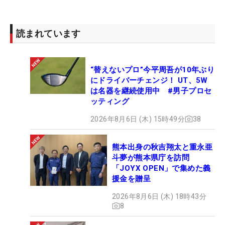
読まれています
“替えないプロ”今平周吾が10年ぶり
にドライバーチェンジ！ UT、5W
は名器を継続使用中 #男子プロセ
ッティング
2026年8月6日 (木) 15時49分
38
熊本出身の秋吉翔太と重永亜
斗夢が熊本県庁を訪問
「JOYX OPEN」で集めた義
援金を贈呈
2026年8月6日 (木) 18時43分
8