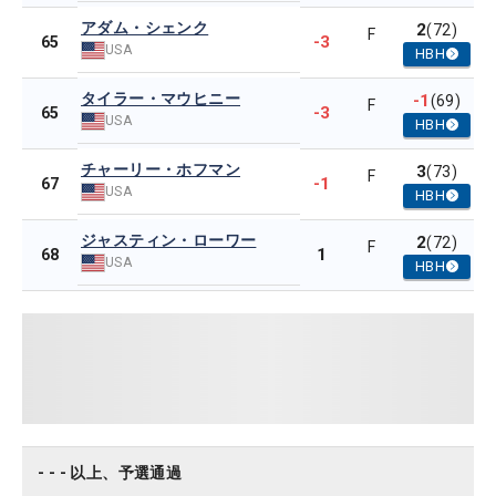
アダム・シェンク
2
(72)
F
-3
65
USA
HBH
タイラー・マウヒニー
-1
(69)
F
-3
65
USA
HBH
チャーリー・ホフマン
3
(73)
F
-1
67
USA
HBH
ジャスティン・ローワー
2
(72)
F
1
68
USA
HBH
- - - 以上、予選通過