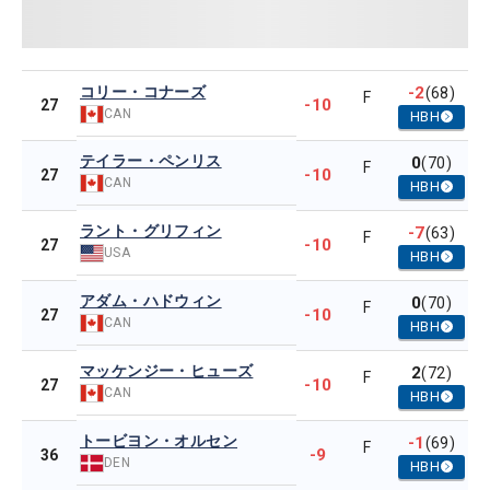
コリー・コナーズ
-2
(68)
F
-10
27
CAN
HBH
テイラー・ペンリス
0
(70)
F
-10
27
CAN
HBH
ラント・グリフィン
-7
(63)
F
-10
27
USA
HBH
アダム・ハドウィン
0
(70)
F
-10
27
CAN
HBH
マッケンジー・ヒューズ
2
(72)
F
-10
27
CAN
HBH
トービヨン・オルセン
-1
(69)
F
-9
36
DEN
HBH