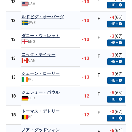
-13
13
USA
HBH
ルドビグ・オーバーグ
-4
(66)
F
-13
13
SWE
HBH
ダニー・ウィレット
-3
(67)
F
-13
13
ENG
HBH
ニック・テイラー
-3
(67)
F
-13
13
CAN
HBH
シェーン・ローリー
-3
(67)
F
-13
13
IRL
HBH
ジェレミー・パウル
-5
(65)
F
-12
18
GER
HBH
トーマス・デトリー
-3
(67)
F
-12
18
BEL
HBH
ノア・グッドウィン
-6
(64)
F