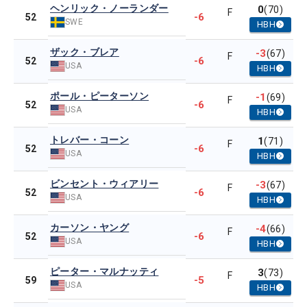
ヘンリック・ノーランダー
0
(70)
F
-6
52
SWE
HBH
ザック・ブレア
-3
(67)
F
-6
52
USA
HBH
ポール・ピーターソン
-1
(69)
F
-6
52
USA
HBH
トレバー・コーン
1
(71)
F
-6
52
USA
HBH
ビンセント・ウィアリー
-3
(67)
F
-6
52
USA
HBH
カーソン・ヤング
-4
(66)
F
-6
52
USA
HBH
ピーター・マルナッティ
3
(73)
F
-5
59
USA
HBH