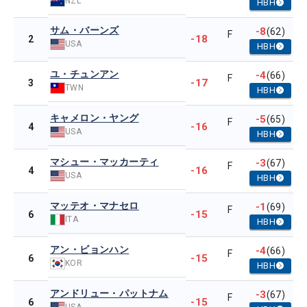
NZL
HBH
サム・バーンズ
-8
(62)
F
-18
2
USA
HBH
ユ・チュンアン
-4
(66)
F
-17
3
TWN
HBH
キャメロン・ヤング
-5
(65)
F
-16
4
USA
HBH
マシュー・マッカーティ
-3
(67)
F
-16
4
USA
HBH
マッテオ・マナセロ
-1
(69)
F
-15
6
ITA
HBH
アン・ビョンハン
-4
(66)
F
-15
6
KOR
HBH
アンドリュー・パットナム
-3
(67)
F
-15
6
USA