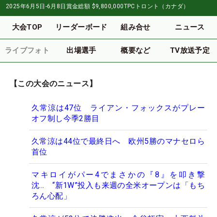
2025年6月5日-6月8日
賞金総額
$9,800,000
TPCトロント（カナダ）
大会TOP
リーダーボード
組み合せ
ニュース
ライブフォト
出場選手
概要など
TV放送予定
【この大会のニュース】
久常涼は47位 ライアン・フォックスがプレー
オフ制し今季2勝目
久常涼は44位で最終日へ 欧州5勝のマナセロら
首位
マキロイがパー4でまさかの『8』を叩き撃
沈… “新1W”投入も来週の全米オープンは「もち
ろん心配」