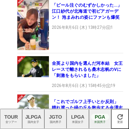
「ビール注ぐのむずかしかった…」
江口紗代が北海道で初ビアガーデ
ン！ 泡まみれの姿にファンも爆笑
2026年8月6日 (木) 13時27分
1
全英より国内を選んだ河本結 女王
レースで離されるも桑木志帆のVに
「刺激をもらいました」
2026年8月6日 (木) 15時45分
19
「これでゴルフ上手いとか反則」
晴れ渡った緑の丘を散歩する金澤志
奈、抜群のスタイルに「8頭身！」
TOUR
JLPGA
JGTO
LPGA
PGA
閉じる
「可愛いにも程がある」
全ツアー
国内女子
国内男子
米国女子
米国男子
更新