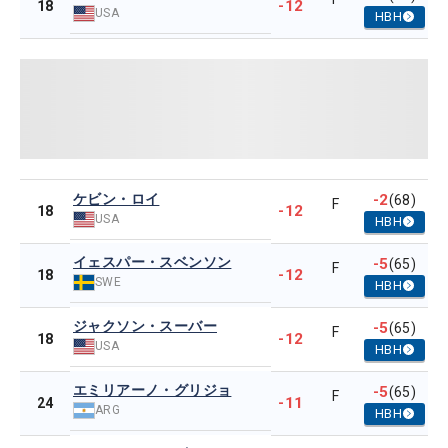
-12
18
USA
HBH
ケビン・ロイ
-2
(68)
F
-12
18
USA
HBH
イェスパー・スベンソン
-5
(65)
F
-12
18
SWE
HBH
ジャクソン・スーバー
-5
(65)
F
-12
18
USA
HBH
エミリアーノ・グリジョ
-5
(65)
F
-11
24
ARG
HBH