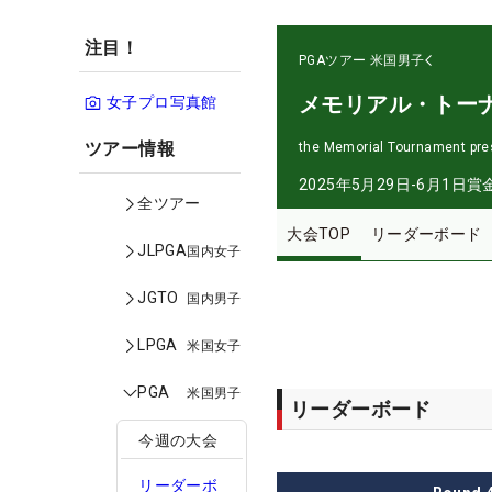
注目！
PGAツアー
米国男子
メモリアル・トー
女子プロ写真館
ツアー情報
the Memorial Tournament pre
2025年5月29日-6月1日
賞
全ツアー
大会TOP
リーダーボード
JLPGA
国内女子
JGTO
国内男子
LPGA
米国女子
PGA
米国男子
リーダーボード
今週の大会
リーダーボ