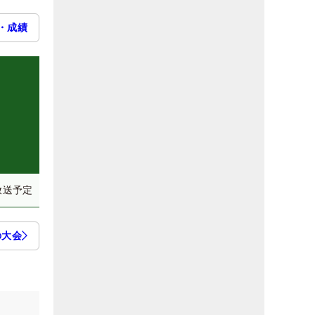
・成績
放送予定
の大会