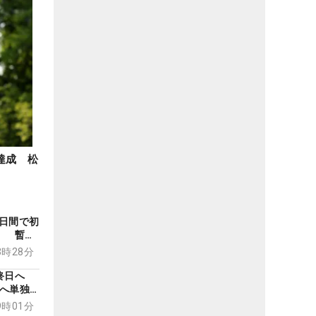
達成 松
日間で初
」 暫定
03時28分
最終日へ
覇へ単独
09時01分