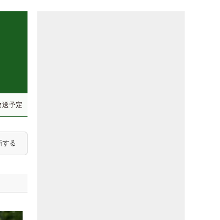
放送予定
新する