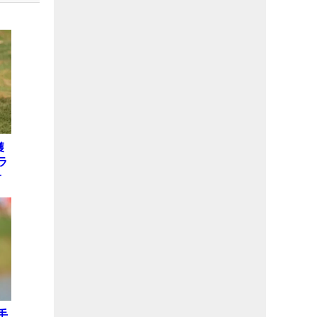
獲
ラ
子
手