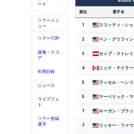
Round
ード
順位
選手名
ツアーメニ
1
ュー
ツアーTOP
2
ベン・グリフィン
速報・スコ
3
セップ・ストレイ
ア
4
ニック・テイラー
年間日程
5
ラッセル・ヘンリ
ニュース
5
ライブフォ
ト
7
ツアー登録
選手
7
リッキー・ファウ