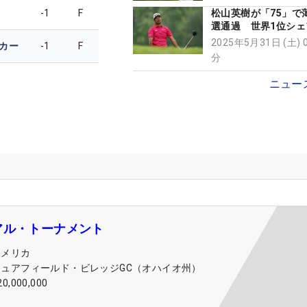
-1
F
松山英樹が「75」で
選通過 世界1位シェ
4位
2025年5月31日 (土) 
カー
-1
F
分
ニュー
アル・トーナメント
アメリカ
ミュアフィールド・ビレッジGC（オハイオ州）
20,000,000