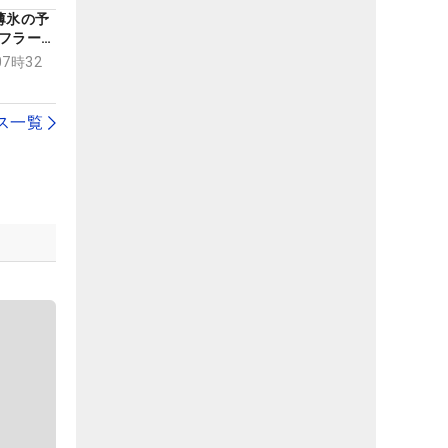
薄氷の予
フラーは
07時32
ス一覧