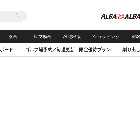
漫画
ゴルフ動画
雑誌出版
ショッピング
SN
ボード
ゴルフ場予約／毎週更新！限定優待プラン
削り出