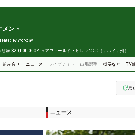
ナメント
sented by Workday
金総額
$20,000,000
ミュアフィールド・ビレッジGC（オハイオ州）
組み合せ
ニュース
ライブフォト
出場選手
概要など
TV
更
ニュース