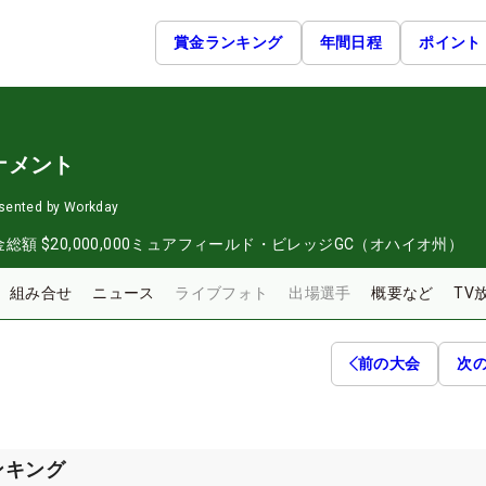
賞金ランキング
年間日程
ポイント
ナメント
sented by Workday
金総額
$20,000,000
ミュアフィールド・ビレッジGC（オハイオ州）
組み合せ
ニュース
ライブフォト
出場選手
概要など
TV
前の大会
次
ンキング