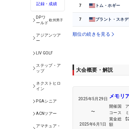
記録・成績
7
トム・ホギー
DPワ
7
ブラント・スネデ
欧州男子
ールド
順位の続きを見る
アジアンツア
ー
LIV GOLF
ステップ・ア
大会概要・解説
ップ
ネクストヒロ
イン
メモリ
2025年5月29日
PGAシニア
開催国
〜
コース
ACNツアー
賞金総
$
2025年6月1日
額
アマチュア・