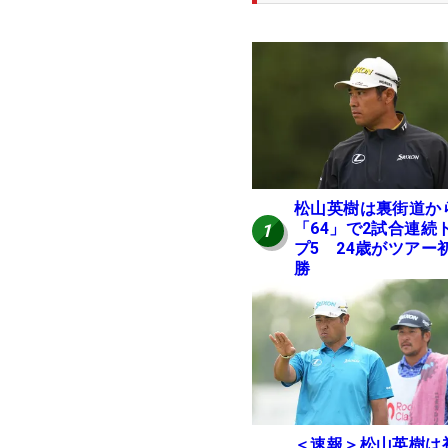
松山英樹は裏街道か
「64」で2試合連続
1
プ5 24歳がツアー
勝
＜速報＞松山英樹は