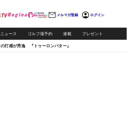
メルマガ登録
ログイン
Sニュース
ゴルフ場予約
連載
プレゼント
しの打感が秀逸 『トゥーロンパター』