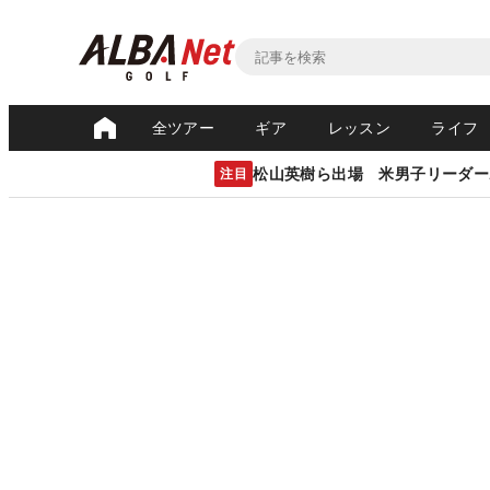
全ツアー
ギア
レッスン
ライフ
松山英樹ら出場 米男子リーダー
注目