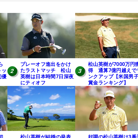
ら
プレーオフ進出をかけ
松山英樹が7000万円
トッ
たラストマッチ 松山
得 通算7億円越えで
2
3
初優
英樹は日本時間7日深夜
ンクアップ【米国男
にティオフ
賞金ランキング】
松山英樹が結婚の発表
初
好調の松山英樹は3番