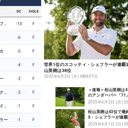
4
SC
HOLE
スコッティ・シェフラー
-10
F
-6
F
カ
-5
F
世界1位のスコッティ・シェフラーが連覇
-4
F
山英樹は38位
2025年6月2日 (月) 08時07分
ー
-2
F
＜速報＞松山英樹は4
マーベリック・マクニーリー
-2
F
のアンダーパー「71
39位でホールアウト
2025年6月2日 (月) 
キーガン・ブラッドリー
-1
F
松山英樹は43位で
S・シェフラーが連
ラー
-1
F
首位に浮上
2025年6月1日 (日) 