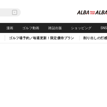
漫画
ゴルフ動画
雑誌出版
ショッピング
SN
ゴルフ場予約／毎週更新！限定優待プラン
削り出しの打