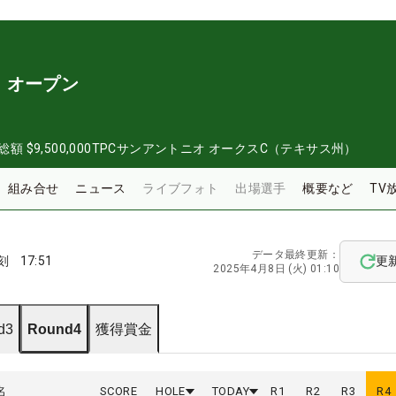
・オープン
総額
$9,500,000
TPCサンアントニオ オークスC（テキサス州）
組み合せ
ニュース
ライブフォト
出場選手
概要など
TV
データ最終更新：
刻
17:51
更
2025年4月8日 (火) 01:10
d3
Round4
獲得賞金
名
SCORE
HOLE
TODAY
R
1
R
2
R
3
R
4