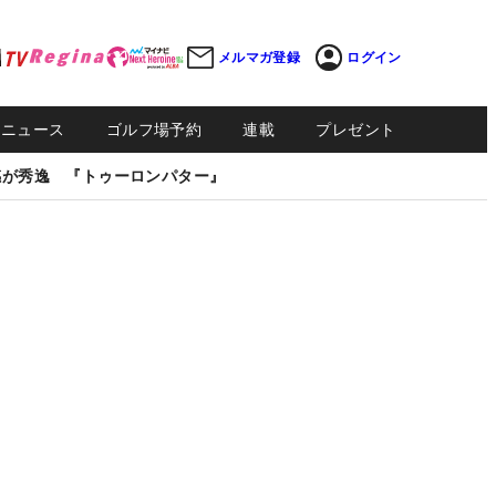
メルマガ登録
ログイン
Sニュース
ゴルフ場予約
連載
プレゼント
感が秀逸 『トゥーロンパター』