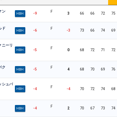
マン
F
-9
3
66
66
72
75
HBH
ルド
F
-6
-3
73
66
74
69
HBH
クニーリ
F
-5
0
68
72
71
72
HBH
バク
F
-5
4
68
70
69
76
HBH
ッシュバ
F
-4
-4
70
72
74
68
HBH
F
-4
2
70
67
73
74
HBH