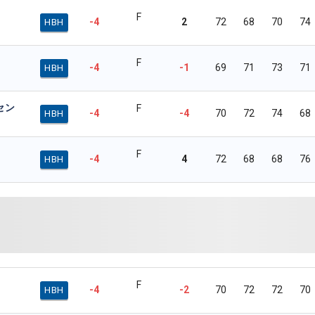
F
-4
2
72
68
70
74
HBH
F
-4
-1
69
71
73
71
HBH
セン
F
-4
-4
70
72
74
68
HBH
F
-4
4
72
68
68
76
HBH
F
-4
-2
70
72
72
70
HBH