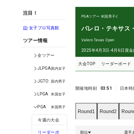
注目！
PGAツアー
米国男子
バレロ・テキサス
女子プロ写真館
ツアー情報
Valero Texas Open
2025年4月3日-4月6日
賞金
全ツアー
大会TOP
リーダーボード
JLPGA
国内女子
JGTO
国内男子
開催地時刻
03:51
日本時
LPGA
米国女子
PGA
米国男子
Round1
Round2
Roun
今週の大会
リーダーボ
順位
選手