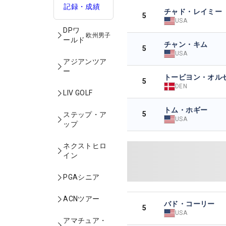
記録・成績
チャド・レイミー
5
USA
DPワ
欧州男子
ールド
チャン・キム
5
USA
アジアンツア
ー
トービヨン・オル
5
DEN
LIV GOLF
トム・ホギー
5
ステップ・ア
USA
ップ
ネクストヒロ
イン
PGAシニア
ACNツアー
バド・コーリー
5
USA
アマチュア・