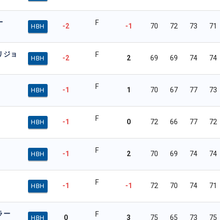
ー
F
-2
-1
70
72
73
71
HBH
リジョ
F
-2
2
69
69
74
74
HBH
F
-1
1
70
67
77
73
HBH
F
-1
0
72
66
77
72
HBH
F
-1
2
70
69
74
74
HBH
F
-1
-1
72
70
74
71
HBH
ラー
F
0
3
75
65
73
75
HBH