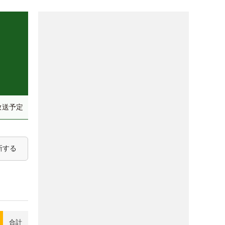
放送予定
新する
合計