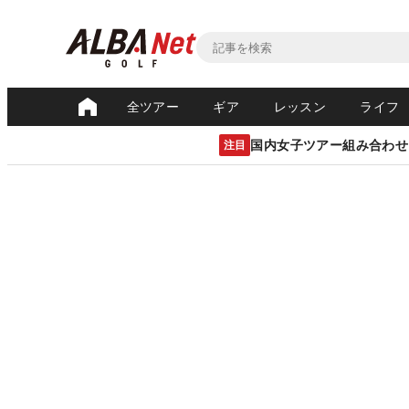
全ツアー
ギア
レッスン
ライフ
国内女子ツアー組み合わせ
注目