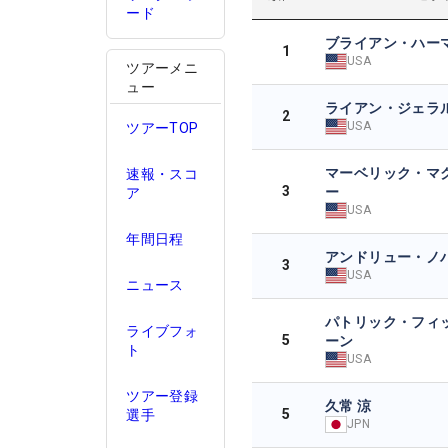
ード
ブライアン・ハー
1
USA
ツアーメニ
ュー
ライアン・ジェラ
2
USA
ツアーTOP
マーベリック・マ
速報・スコ
3
ー
ア
USA
年間日程
アンドリュー・ノ
3
USA
ニュース
パトリック・フィ
ライブフォ
5
ーン
ト
USA
ツアー登録
久常 涼
5
選手
JPN