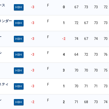
ース
F
-3
0
67
73
73
72
HBH
ランダー
F
-3
1
72
67
73
73
HBH
ー
F
-3
-2
74
67
74
70
HBH
ル
F
-3
4
64
72
73
76
HBH
F
-3
3
70
70
70
75
HBH
スティ
F
-3
1
70
71
71
73
HBH
ン
F
-2
2
71
68
73
74
HBH