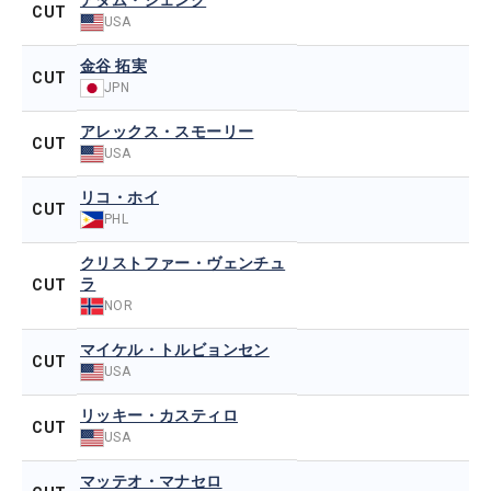
アダム・シェンク
CUT
USA
金谷 拓実
CUT
JPN
アレックス・スモーリー
CUT
USA
リコ・ホイ
CUT
PHL
クリストファー・ヴェンチュ
ラ
CUT
NOR
マイケル・トルビョンセン
CUT
USA
リッキー・カスティロ
CUT
USA
マッテオ・マナセロ