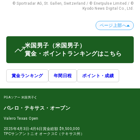
© Sportradar AG, St. Gallen, Switzerland / © Enetpulse Limited / ©
Kyodo News Digital Co., Ltd.
ページ上部へ
米国男子
（米国男子）
賞金・ポイントランキングはこちら
賞金ランキング
年間日程
ポイント・成績
PGAツアー
米国男子
バレロ・テキサス・オープン
Valero Texas Open
2025年4月3日-4月6日
賞金総額
$9,500,000
TPCサンアントニオ オークスC（テキサス州）