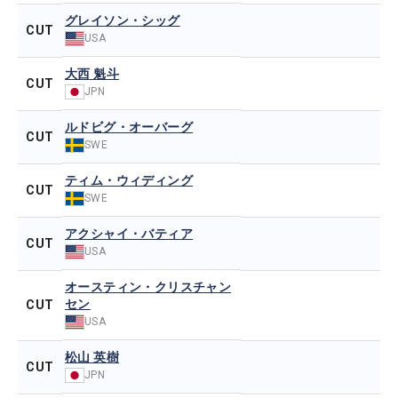
グレイソン・シッグ
CUT
USA
大西 魁斗
CUT
JPN
ルドビグ・オーバーグ
CUT
SWE
ティム・ウィディング
CUT
SWE
アクシャイ・バティア
CUT
USA
オースティン・クリスチャン
セン
CUT
USA
松山 英樹
CUT
JPN