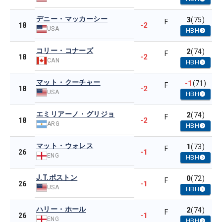
デニー・マッカーシー
3
(75)
F
-2
18
USA
HBH
コリー・コナーズ
2
(74)
F
-2
18
CAN
HBH
マット・クーチャー
-1
(71)
F
-2
18
USA
HBH
エミリアーノ・グリジョ
2
(74)
F
-2
18
ARG
HBH
マット・ウォレス
1
(73)
F
-1
26
ENG
HBH
J.T.ポストン
0
(72)
F
-1
26
USA
HBH
ハリー・ホール
2
(74)
F
-1
26
ENG
HBH