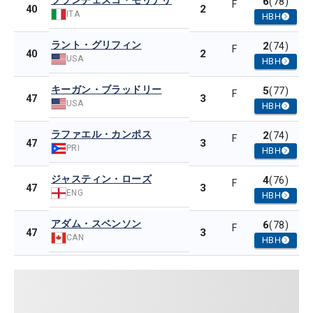
フランチェスコ・モリナリ
6
(78)
F
2
40
ITA
HBH
ラント・グリフィン
2
(74)
F
2
40
USA
HBH
キーガン・ブラッドリー
5
(77)
F
3
47
USA
HBH
ラファエル・カンポス
2
(74)
F
3
47
PRI
HBH
ジャスティン・ローズ
4
(76)
F
3
47
ENG
HBH
アダム・スベンソン
6
(78)
F
3
47
CAN
HBH