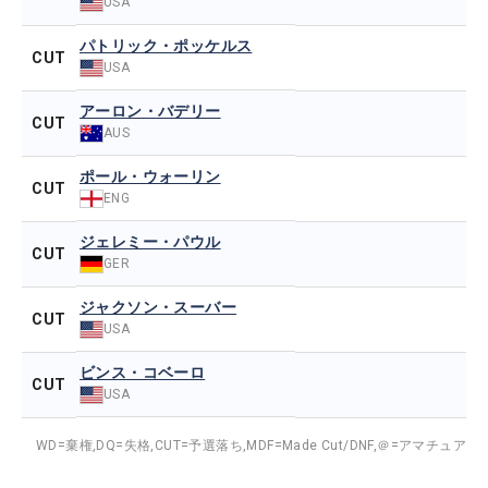
USA
パトリック・ポッケルス
CUT
USA
アーロン・バデリー
CUT
AUS
ポール・ウォーリン
CUT
ENG
ジェレミー・パウル
CUT
GER
ジャクソン・スーバー
CUT
USA
ビンス・コベーロ
CUT
USA
WD=棄権,
DQ=失格,
CUT=予選落ち,
MDF=Made Cut/DNF,
＠=アマチュア