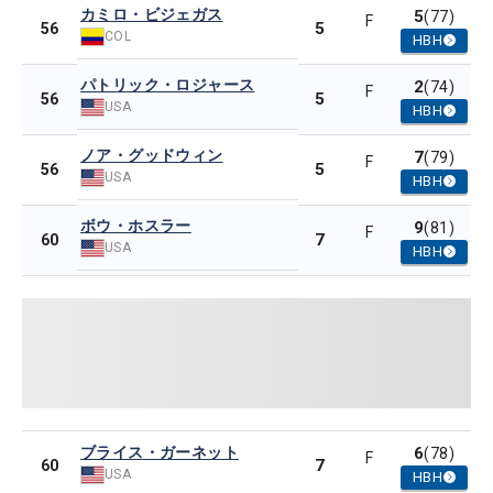
カミロ・ビジェガス
5
(77)
F
5
56
COL
HBH
パトリック・ロジャース
2
(74)
F
5
56
USA
HBH
ノア・グッドウィン
7
(79)
F
5
56
USA
HBH
ボウ・ホスラー
9
(81)
F
7
60
USA
HBH
ブライス・ガーネット
6
(78)
F
7
60
USA
HBH