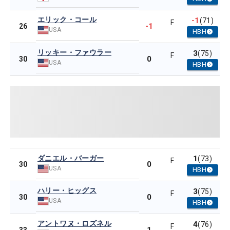
エリック・コール
-1
(71)
F
-1
26
USA
HBH
リッキー・ファウラー
3
(75)
F
0
30
USA
HBH
ダニエル・バーガー
1
(73)
F
0
30
USA
HBH
ハリー・ヒッグス
3
(75)
F
0
30
USA
HBH
アントワヌ・ロズネル
4
(76)
F