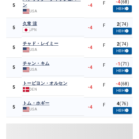
-4
(68)
F
ン
-4
5
HBH
USA
久常 涼
2
(74)
F
-4
5
JPN
HBH
チャド・レイミー
2
(74)
F
-4
5
USA
HBH
チャン・キム
-1
(71)
F
-4
5
USA
HBH
トービヨン・オルセン
-4
(68)
F
-4
5
DEN
HBH
トム・ホギー
4
(76)
F
-4
5
USA
HBH