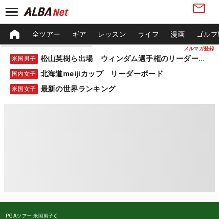
全ツアー
ギア
レッスン
ライフ
漫画
ゴルフ
メルマガ登録
松山英樹ら出場 ウィンダム選手権のリーダーボード
米国男子
北海道meijiカップ リーダーボード
国内女子
最新の世界ランキング
米国女子
PGAツアー
米国男子