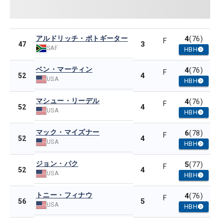
アルドリッチ・ポトギーター
4
(76)
F
3
47
SAF
HBH
ベン・マーティン
4
(76)
F
4
52
USA
HBH
マシュー・リーデル
4
(76)
F
4
52
USA
HBH
マック・マイズナー
6
(78)
F
4
52
USA
HBH
ジョン・パク
5
(77)
F
4
52
USA
HBH
トニー・フィナウ
4
(76)
F
5
56
USA
HBH