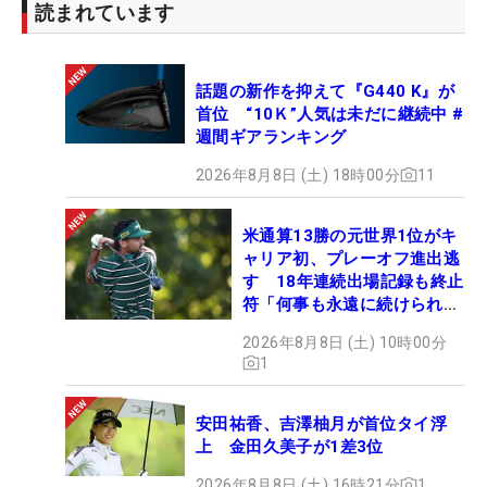
読まれています
話題の新作を抑えて『G440 K』が
首位 “10Ｋ”人気は未だに継続中 #
週間ギアランキング
2026年8月8日 (土) 18時00分
11
米通算13勝の元世界1位がキ
ャリア初、プレーオフ進出逃
す 18年連続出場記録も終止
符「何事も永遠に続けられな
い」
2026年8月8日 (土) 10時00分
1
安田祐香、吉澤柚月が首位タイ浮
上 金田久美子が1差3位
2026年8月8日 (土) 16時21分
1