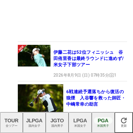
伊藤二花は52位フィニッシュ 谷
田侑里香は最終ラウンドに進めず/
米女子下部ツアー
2026年8月9日 (日) 07時35分
1
6戦連続予選落ちから復活の
狼煙 入谷響を救った師匠・
中嶋常幸の助言
2026年8月8日 (土) 07時45分
TOUR
JLPGA
JGTO
LPGA
PGA
19
閉じる
全ツアー
国内女子
国内男子
米国女子
米国男子
更新