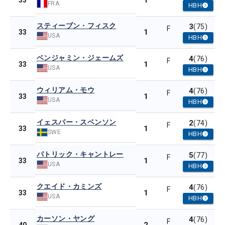
1
33
FRA
HBH
スティーブン・フィスク
3
(75)
F
1
33
USA
HBH
ベンジャミン・ジェームズ
4
(76)
F
1
33
USA
HBH
ウィリアム・モウ
4
(76)
F
1
33
USA
HBH
イェスパー・スベンソン
2
(74)
F
1
33
SWE
HBH
パトリック・キャントレー
5
(77)
F
1
33
USA
HBH
クエイド・カミンズ
4
(76)
F
1
33
USA
HBH
カーソン・ヤング
4
(76)
F