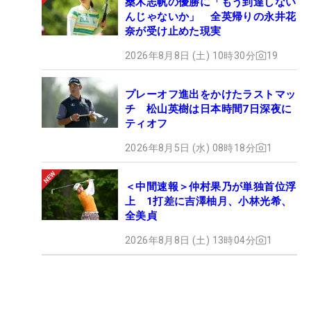
桑木志帆の優勝に「もう到達しない
んじゃないか」 全英帰りの永井花
奈が受け止めた現実
2026年8月8日 (土) 10時30分
19
プレーオフ進出をかけたラストマッ
チ 松山英樹は日本時間7日深夜に
ティオフ
2026年8月5日 (水) 08時18分
1
＜中間速報＞仲村果乃が単独首位浮
上 1打差に吉澤柚月、小林光希、
全美貞
2026年8月8日 (土) 13時04分
1