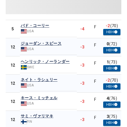
バド・コーリー
-2
(70)
F
-4
5
USA
HBH
ジョーダン・スピース
0
(72)
F
-3
12
USA
HBH
ヘンリック・ノーランダー
1
(73)
F
-3
12
SWE
HBH
ネイト・ラシュリー
-2
(70)
F
-3
12
USA
HBH
キース・ミッチェル
4
(76)
F
-3
12
USA
HBH
サミ・ヴァリマキ
3
(75)
F
-3
12
FIN
HBH