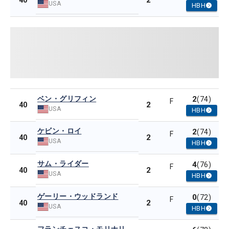
2
40
USA
HBH
ベン・グリフィン
2
(74)
F
2
40
USA
HBH
ケビン・ロイ
2
(74)
F
2
40
USA
HBH
サム・ライダー
4
(76)
F
2
40
USA
HBH
ゲーリー・ウッドランド
0
(72)
F
2
40
USA
HBH