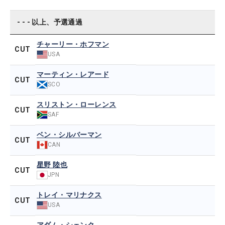
- - - 以上、予選通過
チャーリー・ホフマン
CUT
USA
マーティン・レアード
CUT
SCO
スリストン・ローレンス
CUT
SAF
ベン・シルバーマン
CUT
CAN
星野 陸也
CUT
JPN
トレイ・マリナクス
CUT
USA