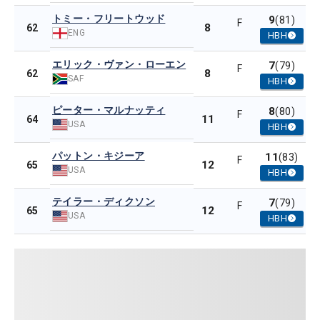
トミー・フリートウッド
9
(81)
F
8
62
ENG
HBH
エリック・ヴァン・ローエン
7
(79)
F
8
62
SAF
HBH
ピーター・マルナッティ
8
(80)
F
11
64
USA
HBH
パットン・キジーア
11
(83)
F
12
65
USA
HBH
テイラー・ディクソン
7
(79)
F
12
65
USA
HBH