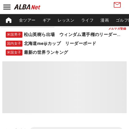
全ツアー
ギア
レッスン
ライフ
漫画
ゴルフ
メルマガ登録
松山英樹ら出場 ウィンダム選手権のリーダーボード
米国男子
北海道meijiカップ リーダーボード
国内女子
最新の世界ランキング
米国女子