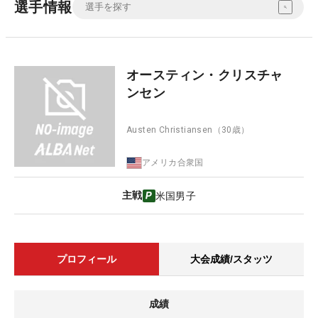
選手情報
オースティン・クリスチャ
ンセン
Austen Christiansen
（30歳）
アメリカ合衆国
主戦
米国男子
プロフィール
大会成績/スタッツ
成績