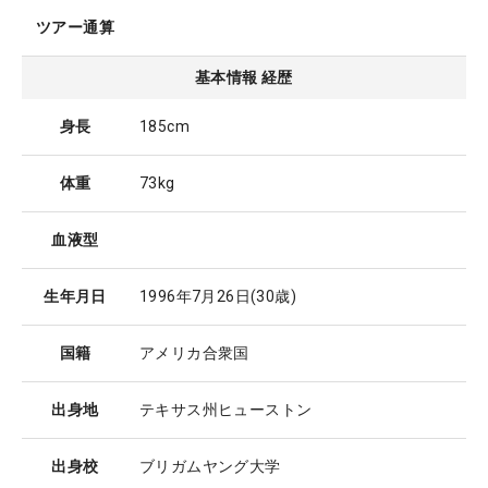
ツアー通算
基本情報 経歴
身長
185cm
体重
73kg
血液型
生年月日
1996年7月26日
(30歳)
国籍
アメリカ合衆国
出身地
テキサス州ヒューストン
出身校
ブリガムヤング大学