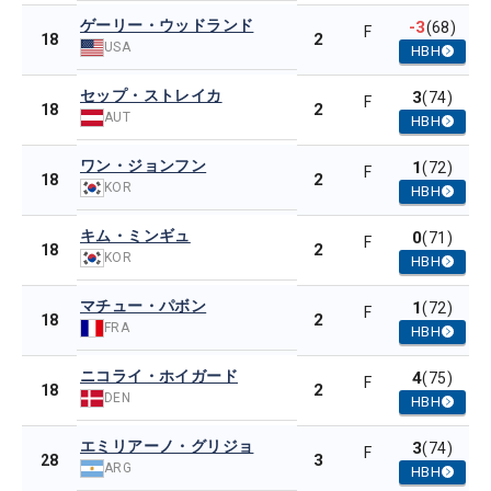
ゲーリー・ウッドランド
-3
(68)
F
2
18
USA
HBH
セップ・ストレイカ
3
(74)
F
2
18
AUT
HBH
ワン・ジョンフン
1
(72)
F
2
18
KOR
HBH
キム・ミンギュ
0
(71)
F
2
18
KOR
HBH
マチュー・パボン
1
(72)
F
2
18
FRA
HBH
ニコライ・ホイガード
4
(75)
F
2
18
DEN
HBH
エミリアーノ・グリジョ
3
(74)
F
3
28
ARG
HBH