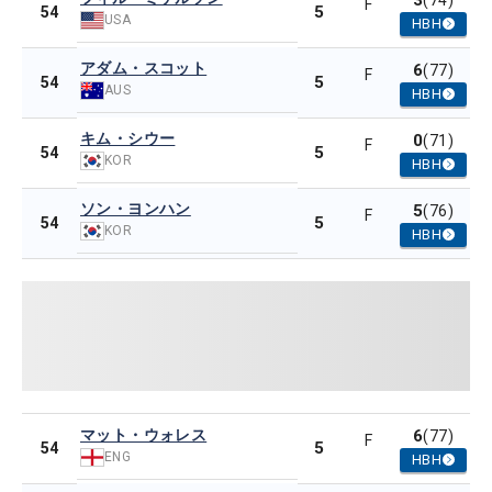
3
(74)
F
5
54
USA
HBH
アダム・スコット
6
(77)
F
5
54
AUS
HBH
キム・シウー
0
(71)
F
5
54
KOR
HBH
ソン・ヨンハン
5
(76)
F
5
54
KOR
HBH
マット・ウォレス
6
(77)
F
5
54
ENG
HBH