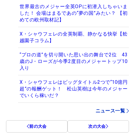
世界最古のメジャー全英OPに初潜入しちゃいま
した！ 会場はまるであの“夢の国”みたい？ 【初
めての欧州取材記】
X・シャウフェレの全英制覇、静かなる快挙【舩
越園子コラム】
“プロの道”を切り開いた思い出の舞台で2位 43
歳のJ・ローズが今季2度目のメジャートップ10
入り
X・シャウフェレはビッグタイトル2つで“10億円
超”の報酬ゲット！ 松山英樹は今年のメジャー
でいくら稼いだ？
ニュース一覧
前の大会
次の大会