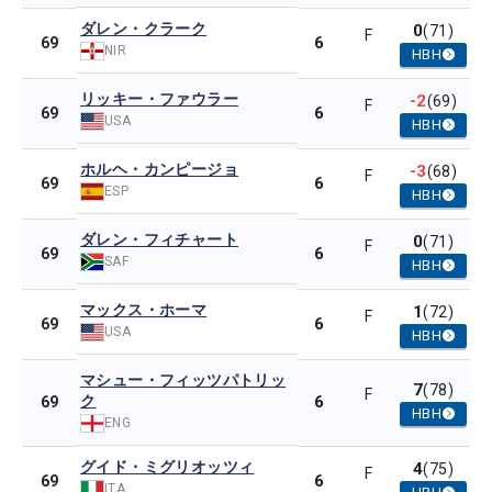
ダレン・クラーク
0
(71)
F
6
69
NIR
HBH
リッキー・ファウラー
-2
(69)
F
6
69
USA
HBH
ホルヘ・カンピージョ
-3
(68)
F
6
69
ESP
HBH
ダレン・フィチャート
0
(71)
F
6
69
SAF
HBH
マックス・ホーマ
1
(72)
F
6
69
USA
HBH
マシュー・フィッツパトリッ
7
(78)
F
ク
6
69
HBH
ENG
グイド・ミグリオッツィ
4
(75)
F
6
69
ITA