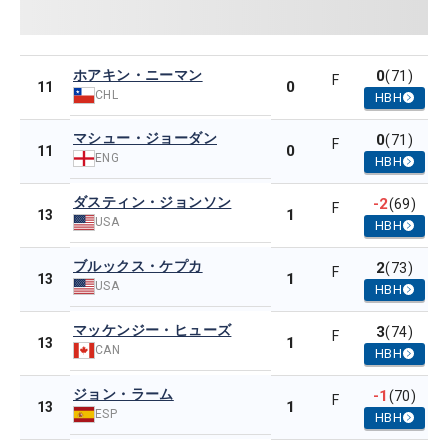
ホアキン・ニーマン
0
(71)
F
0
11
CHL
HBH
マシュー・ジョーダン
0
(71)
F
0
11
ENG
HBH
ダスティン・ジョンソン
-2
(69)
F
1
13
USA
HBH
ブルックス・ケプカ
2
(73)
F
1
13
USA
HBH
マッケンジー・ヒューズ
3
(74)
F
1
13
CAN
HBH
ジョン・ラーム
-1
(70)
F
1
13
ESP
HBH