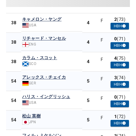
キャメロン・ヤング
2
(73)
F
4
38
USA
HBH
リチャード・マンセル
0
(71)
F
4
38
ENG
HBH
カラム・スコット
4
(75)
F
4
38
SCO
HBH
アレックス・チェイカ
3
(74)
F
5
54
GER
HBH
ハリス・イングリッシュ
0
(71)
F
5
54
USA
HBH
松山 英樹
1
(72)
F
5
54
JPN
HBH
フィル・ミケルソン