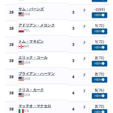
サム・バーンズ
-2
(69)
F
3
28
USA
HBH
アドリアン・メロンク
1
(72)
F
3
28
POL
HBH
トム・マキビン
1
(72)
F
3
28
NIR
HBH
エリック・コール
2
(73)
F
3
28
USA
HBH
ブライアン・ハーマン
2
(73)
F
4
38
USA
HBH
クリス・カーク
5
(76)
F
4
38
USA
HBH
マッテオ・マナセロ
2
(73)
F
4
38
ITA
HBH