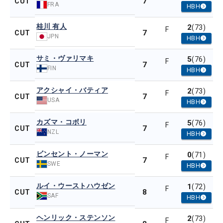
7
CUT
FRA
HBH
桂川 有人
2
(73)
F
7
CUT
JPN
HBH
サミ・ヴァリマキ
5
(76)
F
7
CUT
FIN
HBH
アクシャイ・バティア
2
(73)
F
7
CUT
USA
HBH
カズマ・コボリ
5
(76)
F
7
CUT
NZL
HBH
ビンセント・ノーマン
0
(71)
F
7
CUT
SWE
HBH
ルイ・ウーストハウゼン
1
(72)
F
8
CUT
SAF
HBH
ヘンリック・ステンソン
2
(73)
F