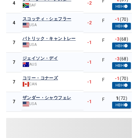
F
-2
4
SAF
HBH
スコッティ・シェフラー
-1
(70)
F
-2
4
USA
HBH
パトリック・キャントレー
-3
(68)
F
-1
7
USA
HBH
ジェイソン・デイ
-3
(68)
F
-1
7
AUS
HBH
コリー・コナーズ
-1
(70)
F
-1
7
CAN
HBH
ザンダー・シャウフェレ
1
(72)
F
-1
7
USA
HBH