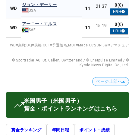
ジョン・デーリー
0
(0)
21:37
11
WD
USA
HBH
アーニー・エルス
0
(0)
15:19
11
WD
SAF
HBH
WD=棄権,
DQ=失格,
CUT=予選落ち,
MDF=Made Cut/DNF,
＠=アマチュア
© Sportradar AG, St. Gallen, Switzerland / © Enetpulse Limited / ©
Kyodo News Digital Co., Ltd.
ページ上部へ
米国男子
（米国男子）
賞金・ポイントランキングはこちら
賞金ランキング
年間日程
ポイント・成績