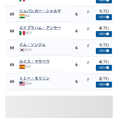
HBH
シュバンカー・シャルマ
1
(72)
F
6
69
IND
HBH
エイブラハム・アンサー
4
(75)
F
6
69
MEX
HBH
イム・ソンジェ
1
(72)
F
6
69
KOR
HBH
ルイス・マサベウ
4
(75)
F
6
69
ESP
HBH
トミー・モリソン
2
(73)
F
6
69
USA
HBH