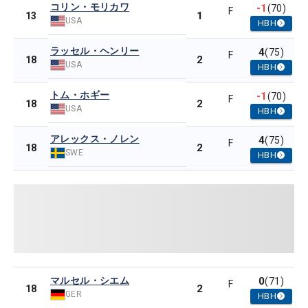
コリン・モリカワ
-1
(70)
F
1
13
USA
HBH
ラッセル・ヘンリー
4
(75)
F
2
18
USA
HBH
トム・ホギー
-1
(70)
F
2
18
USA
HBH
アレックス・ノレン
4
(75)
F
2
18
SWE
HBH
マルセル・シエム
0
(71)
F
2
18
GER
HBH