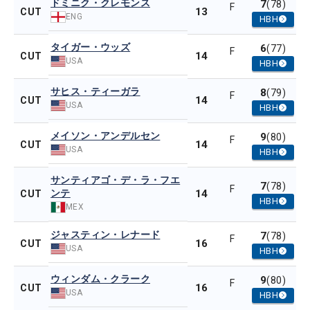
ドミニク・クレモンス
7
(78)
F
13
CUT
ENG
HBH
タイガー・ウッズ
6
(77)
F
14
CUT
USA
HBH
サヒス・ティーガラ
8
(79)
F
14
CUT
USA
HBH
メイソン・アンデルセン
9
(80)
F
14
CUT
USA
HBH
サンティアゴ・デ・ラ・フエ
7
(78)
F
ンテ
14
CUT
HBH
MEX
ジャスティン・レナード
7
(78)
F
16
CUT
USA
HBH
ウィンダム・クラーク
9
(80)
F
16
CUT
USA
HBH