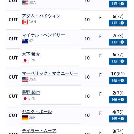
10
CUT
USA
HBH
アダム・ハドウィン
6
(77)
F
10
CUT
CAN
HBH
マイケル・ヘンドリー
7
(78)
F
10
CUT
NZL
HBH
木下 稜介
6
(77)
F
10
CUT
JPN
HBH
マーベリック・マクニーリー
10
(81)
F
10
CUT
USA
HBH
星野 陸也
2
(73)
F
10
CUT
JPN
HBH
ヤニク・ポール
4
(75)
F
10
CUT
GER
HBH
テイラー・ムーア
3
(74)
F