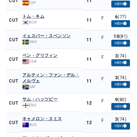
11
CUT
ESP
HBH
トム・キム
6
(77)
F
11
CUT
KOR
HBH
イェスパー・スベンソン
10
(81)
F
11
CUT
SWE
HBH
ベン・グリフィン
3
(74)
F
11
CUT
USA
HBH
アルティン・ファン・デル・
3
(74)
F
メルヴェ
11
CUT
HBH
SAF
サム・ハッツビー
9
(80)
F
12
CUT
ENG
HBH
キャメロン・スミス
3
(74)
F
12
CUT
AUS
HBH