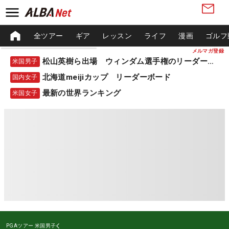
全ツアー
ギア
レッスン
ライフ
漫画
ゴルフ
メルマガ登録
松山英樹ら出場 ウィンダム選手権のリーダーボード
米国男子
北海道meijiカップ リーダーボード
国内女子
最新の世界ランキング
米国女子
PGAツアー
米国男子