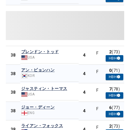
ブレンドン・トッド
2
(73)
F
4
38
USA
HBH
アン・ビョンハン
0
(71)
F
4
38
KOR
HBH
ジャスティン・トーマス
7
(78)
F
4
38
USA
HBH
ジョー・ディーン
6
(77)
F
4
38
ENG
HBH
ライアン・フォックス
2
(73)
F
4
38