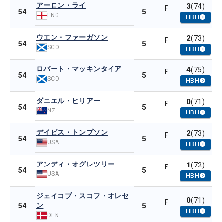
アーロン・ライ
3
(74)
F
5
54
ENG
HBH
ウエン・ファーガソン
2
(73)
F
5
54
SCO
HBH
ロバート・マッキンタイア
4
(75)
F
5
54
SCO
HBH
ダニエル・ヒリアー
0
(71)
F
5
54
NZL
HBH
デイビス・トンプソン
2
(73)
F
5
54
USA
HBH
アンディ・オグレツリー
1
(72)
F
5
54
USA
HBH
ジェイコブ・スコフ・オレセ
0
(71)
F
ン
5
54
HBH
DEN