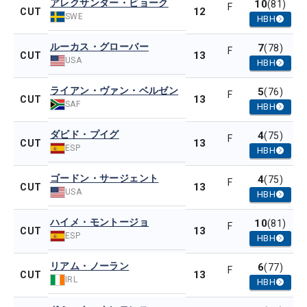
アレクサンダー・ビョーク
10
(81)
F
12
CUT
SWE
HBH
ルーカス・グローバー
7
(78)
F
13
CUT
USA
HBH
ライアン・ヴァン・ベルゼン
5
(76)
F
13
CUT
SAF
HBH
ダビド・プイグ
4
(75)
F
13
CUT
ESP
HBH
ゴードン・サージェント
4
(75)
F
13
CUT
USA
HBH
ハイメ・モントージョ
10
(81)
F
13
CUT
ESP
HBH
リアム・ノーラン
6
(77)
F
13
CUT
IRL
HBH