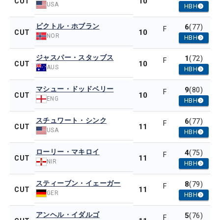
10
CUT
USA
HBH
ビクトル・ホブラン
6
(77)
F
10
CUT
NOR
HBH
ジャスパー・スタッブス
1
(72)
F
10
CUT
AUS
HBH
マシュー・ドッドベリー
9
(80)
F
10
CUT
ENG
HBH
スチュワート・シンク
6
(77)
F
11
CUT
USA
HBH
ローリー・マキロイ
4
(75)
F
11
CUT
NIR
HBH
スティーブン・イェーガー
8
(79)
F
11
CUT
GER
HBH
アンヘル・イダルゴ
5
(76)
F