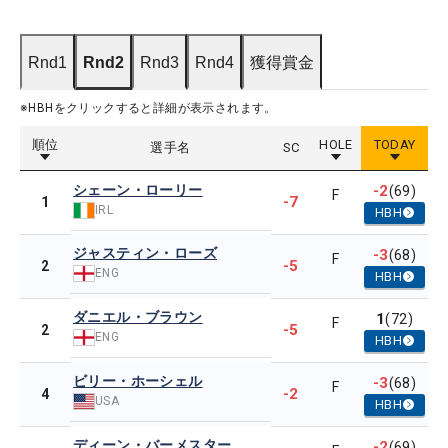
Rnd1
Rnd2
Rnd3
Rnd4
獲得賞金
※HBHをクリックすると詳細が表示されます。
順位
HOLE
TODAY
選手名
SC
シェーン・ローリー
-2
(69)
F
-7
1
IRL
HBH
ジャスティン・ローズ
-3
(68)
F
-5
2
ENG
HBH
ダニエル・ブラウン
1
(72)
F
-5
2
ENG
HBH
ビリー・ホーシェル
-3
(68)
F
-2
4
USA
HBH
ディーン・バーメスター
-2
(69)