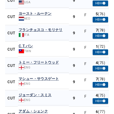
9
CUT
USA
HBH
ヨースト・ルーテン
5
(76)
F
9
CUT
NED
HBH
フランチェスコ・モリナリ
7
(78)
F
9
CUT
ITA
HBH
C.T.パン
1
(72)
F
9
CUT
TWN
HBH
トミー・フリートウッド
4
(75)
F
9
CUT
ENG
HBH
マシュー・サウスゲート
7
(78)
F
9
CUT
ENG
HBH
ジョーダン・スミス
4
(75)
F
9
CUT
ENG
HBH
アダム・シェンク
6
(77)
F