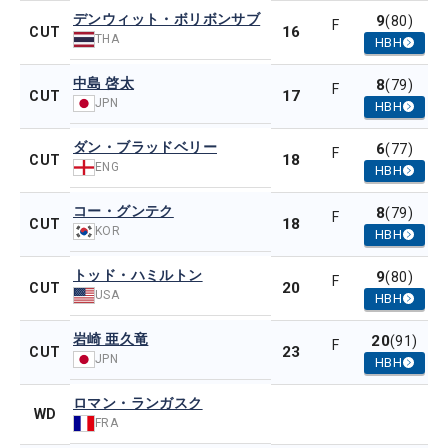
デンウィット・ボリボンサブ
9
(80)
F
16
CUT
THA
HBH
中島 啓太
8
(79)
F
17
CUT
JPN
HBH
ダン・ブラッドベリー
6
(77)
F
18
CUT
ENG
HBH
コー・グンテク
8
(79)
F
18
CUT
KOR
HBH
トッド・ハミルトン
9
(80)
F
20
CUT
USA
HBH
岩崎 亜久竜
20
(91)
F
23
CUT
JPN
HBH
ロマン・ランガスク
WD
FRA