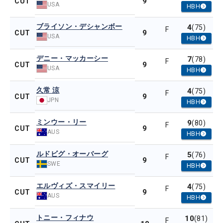
9
CUT
USA
HBH
ブライソン・デシャンボー
4
(75)
F
9
CUT
USA
HBH
デニー・マッカーシー
7
(78)
F
9
CUT
USA
HBH
久常 涼
4
(75)
F
9
CUT
JPN
HBH
ミンウー・リー
9
(80)
F
9
CUT
AUS
HBH
ルドビグ・オーバーグ
5
(76)
F
9
CUT
SWE
HBH
エルヴィズ・スマイリー
4
(75)
F
9
CUT
AUS
HBH
トニー・フィナウ
10
(81)
F