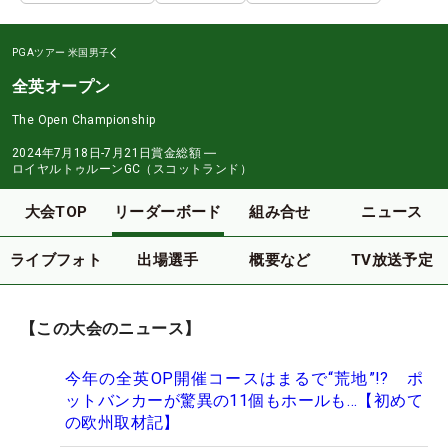
PGAツアー
米国男子
全英オープン
The Open Championship
2024年7月18日-7月21日
賞金総額
―
ロイヤルトゥルーンGC（スコットランド）
大会TOP
リーダーボード
組み合せ
ニュース
ライブフォト
出場選手
概要など
TV放送予定
【この大会のニュース】
今年の全英OP開催コースはまるで“荒地”!? ポ
ットバンカーが驚異の11個もホールも…【初めて
の欧州取材記】