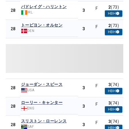
パドレイグ・ハリントン
2
(73)
F
3
28
IRL
HBH
トービヨン・オルセン
2
(73)
F
3
28
DEN
HBH
ジョーダン・スピース
3
(74)
F
3
28
USA
HBH
ローリー・キャンター
3
(74)
F
3
28
ENG
HBH
スリストン・ローレンス
3
(74)
F
3
28
SAF
HBH