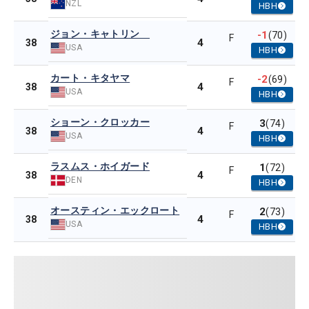
NZL
HBH
ジョン・キャトリン
-1
(70)
F
4
38
USA
HBH
カート・キタヤマ
-2
(69)
F
4
38
USA
HBH
ショーン・クロッカー
3
(74)
F
4
38
USA
HBH
ラスムス・ホイガード
1
(72)
F
4
38
DEN
HBH
オースティン・エックロート
2
(73)
F
4
38
USA
HBH