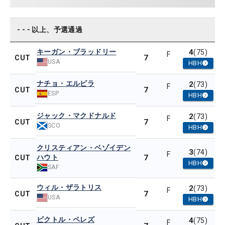
- - - 以上、予選通過
キーガン・ブラッドリー
4
(75)
F
7
CUT
USA
HBH
ナチョ・エルビラ
2
(73)
F
7
CUT
ESP
HBH
ジャック・マクドナルド
2
(73)
F
7
CUT
SCO
HBH
クリスティアン・ベゾイデン
3
(74)
F
ハウト
7
CUT
HBH
SAF
ウィル・ザラトリス
2
(73)
F
7
CUT
USA
HBH
ビクトル・ペレズ
4
(75)
F