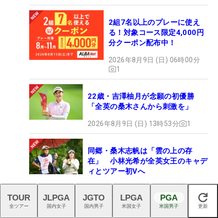
2組7名以上のプレーに使え
る！対象コース限定4,000円
分クーポン配布中！
2026年8月9日 (日) 06時00分
1
22歳・吉澤柚月が念願の初優勝
「全英の桑木さんから刺激を」
2026年8月9日 (日) 13時53分
1
同郷・桑木志帆は「雲の上の存
在」 小林光希が全英女王のキャデ
ィとツアー初Vへ
2026年8月9日 (日) 08時03分
20
TOUR
JLPGA
JGTO
LPGA
PGA
閉じる
全ツアー
国内女子
国内男子
米国女子
米国男子
更新
「61」マークのホスラーは勝てば