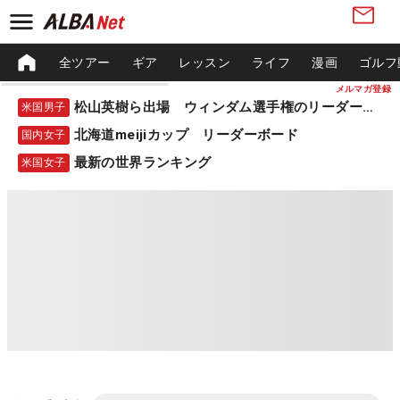
全ツアー
ギア
レッスン
ライフ
漫画
ゴルフ
メルマガ登録
松山英樹ら出場 ウィンダム選手権のリーダーボード
米国男子
北海道meijiカップ リーダーボード
国内女子
最新の世界ランキング
米国女子