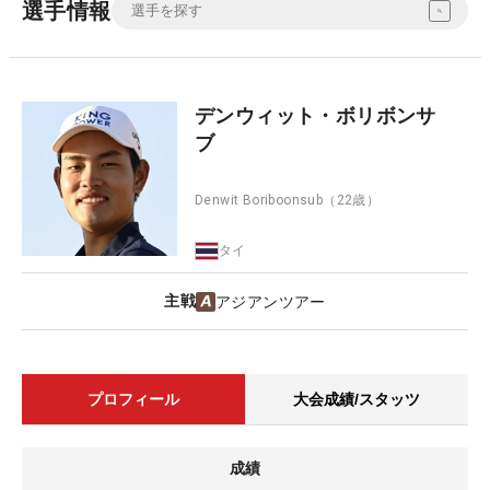
選手情報
デンウィット・ボリボンサ
ブ
Denwit Boriboonsub
（22歳）
タイ
主戦
アジアンツアー
プロフィール
大会成績/スタッツ
成績