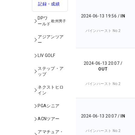
記録・成績
2024-06-13 19:56
/
IN
DPワ
欧州男子
ールド
パインハースト No.2
アジアンツア
ー
LIV GOLF
2024-06-13 20:07
/
ステップ・ア
OUT
ップ
パインハースト No.2
ネクストヒロ
イン
PGAシニア
2024-06-13 20:07
/
IN
ACNツアー
パインハースト No.2
アマチュア・