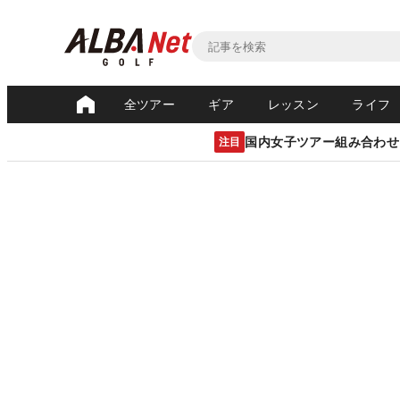
全ツアー
ギア
レッスン
ライフ
国内女子ツアー組み合わせ
注目