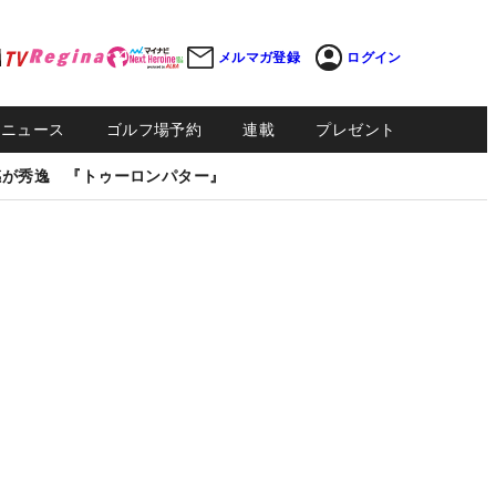
メルマガ登録
ログイン
Sニュース
ゴルフ場予約
連載
プレゼント
感が秀逸 『トゥーロンパター』