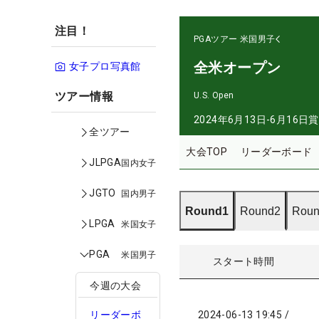
注目！
PGAツアー
米国男子
全米オープン
女子プロ写真館
ツアー情報
U.S. Open
2024年6月13日-6月16日
賞
全ツアー
大会TOP
リーダーボード
JLPGA
国内女子
JGTO
国内男子
Round1
Round2
Roun
LPGA
米国女子
PGA
米国男子
スタート時間
今週の大会
2024-06-13 19:45
/
リーダーボ