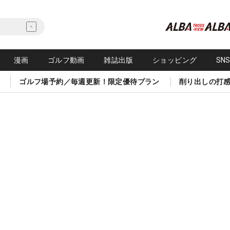
漫画
ゴルフ動画
雑誌出版
ショッピング
SN
ゴルフ場予約／毎週更新！限定優待プラン
削り出しの打