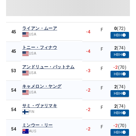
ライアン・ムーア
0
(72)
F
-4
45
USA
HBH
トニー・フィナウ
2
(74)
F
-4
45
USA
HBH
アンドリュー・パットナム
-2
(70)
F
-3
53
USA
HBH
キャメロン・ヤング
2
(74)
F
-2
54
USA
HBH
サミ・ヴァリマキ
2
(74)
F
-2
54
FIN
HBH
ミンウー・リー
-2
(70)
F
-2
54
AUS
HBH