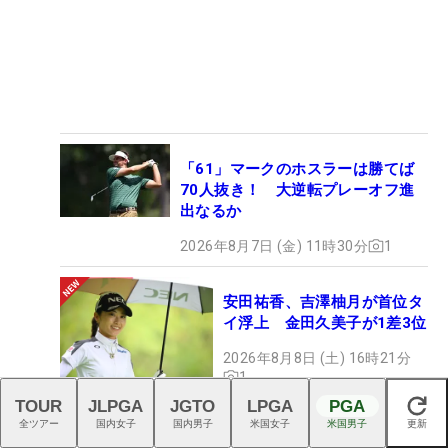
「61」マークのホスラーは勝てば
70人抜き！ 大逆転プレーオフ進
出なるか
2026年8月7日 (金) 11時30分
1
安田祐香、吉澤柚月が首位タ
イ浮上 金田久美子が1差3位
2026年8月8日 (土) 16時21分
1
TOUR
JLPGA
JGTO
LPGA
PGA
閉じる
全ツアー
国内女子
国内男子
米国女子
米国男子
更新
松山英樹が5800万円獲得 通算7億