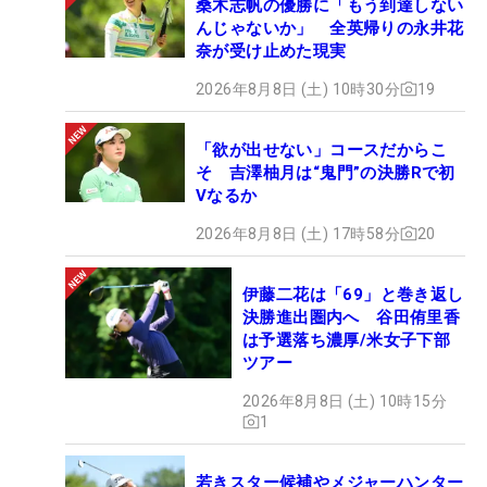
桑木志帆の優勝に「もう到達しない
んじゃないか」 全英帰りの永井花
奈が受け止めた現実
2026年8月8日 (土) 10時30分
19
「欲が出せない」コースだからこ
そ 吉澤柚月は“鬼門”の決勝Rで初
Vなるか
2026年8月8日 (土) 17時58分
20
伊藤二花は「69」と巻き返し
決勝進出圏内へ 谷田侑里香
は予選落ち濃厚/米女子下部
ツアー
2026年8月8日 (土) 10時15分
1
若きスター候補やメジャーハンター