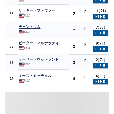
HBH
リッキー・ファウラー
-1
(71)
F
2
68
USA
HBH
チャン・キム
7
(79)
F
2
68
USA
HBH
ピーター・マルナッティ
9
(81)
F
2
68
USA
HBH
ゲーリー・ウッドランド
2
(74)
F
3
72
USA
HBH
キース・ミッチェル
4
(76)
F
4
73
USA
HBH