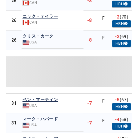
-8
26
CAN
HBH
ニック・テイラー
-2
(70)
F
-8
26
CAN
HBH
クリス・カーク
-3
(69)
F
-8
26
USA
HBH
ベン・マーティン
-5
(67)
F
-7
31
USA
HBH
マーク・ハバード
-4
(68)
F
-7
31
USA
HBH