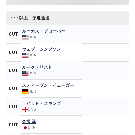
- - - 以上、予選通過
ルーカス・グローバー
CUT
USA
ウェブ・シンプソン
CUT
USA
ルーク・リスト
CUT
USA
スティーブン・イェーガー
CUT
GER
デビッド・スキンズ
CUT
ENG
久常 涼
CUT
JPN