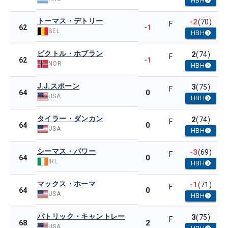
HBH
トーマス・デトリー
-2
(70)
F
-1
62
BEL
HBH
ビクトル・ホブラン
2
(74)
F
-1
62
NOR
HBH
J.J.スポーン
3
(75)
F
0
64
USA
HBH
タイラー・ダンカン
2
(74)
F
0
64
USA
HBH
シーマス・パワー
-3
(69)
F
0
64
IRL
HBH
マックス・ホーマ
-1
(71)
F
0
64
USA
HBH
パトリック・キャントレー
3
(75)
F
2
68
USA