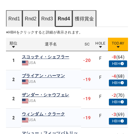
Rnd1
Rnd2
Rnd3
Rnd4
獲得賞金
※HBHをクリックすると詳細が表示されます。
順位
HOLE
TODAY
選手名
SC
スコッティ・シェフラー
-8
(64)
F
-20
1
USA
HBH
ブライアン・ハーマン
-4
(68)
F
-19
2
USA
HBH
ザンダー・シャウフェレ
-2
(70)
F
-19
2
USA
HBH
ウィンダム・クラーク
-3
(69)
F
-19
2
USA
HBH
マシュー・フィッツパトリッ