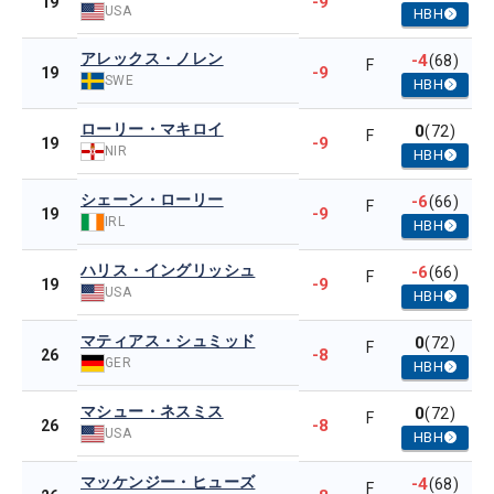
-9
19
USA
HBH
アレックス・ノレン
-4
(68)
F
-9
19
SWE
HBH
ローリー・マキロイ
0
(72)
F
-9
19
NIR
HBH
シェーン・ローリー
-6
(66)
F
-9
19
IRL
HBH
ハリス・イングリッシュ
-6
(66)
F
-9
19
USA
HBH
マティアス・シュミッド
0
(72)
F
-8
26
GER
HBH
マシュー・ネスミス
0
(72)
F
-8
26
USA
HBH
マッケンジー・ヒューズ
-4
(68)
F