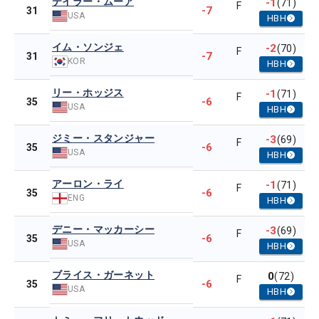
テイラー・ムーア
-1
(71)
F
-7
31
USA
HBH
イム・ソンジェ
-2
(70)
F
-7
31
KOR
HBH
リー・ホッジス
-1
(71)
F
-6
35
USA
HBH
ジミー・スタンジャー
-3
(69)
F
-6
35
USA
HBH
アーロン・ライ
-1
(71)
F
-6
35
ENG
HBH
デニー・マッカーシー
-3
(69)
F
-6
35
USA
HBH
ブライス・ガーネット
0
(72)
F
-6
35
USA
HBH