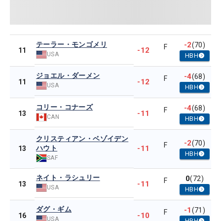
テーラー・モンゴメリ
-2
(70)
F
-12
11
USA
HBH
ジョエル・ダーメン
-4
(68)
F
-12
11
USA
HBH
コリー・コナーズ
-4
(68)
F
-11
13
CAN
HBH
クリスティアン・ベゾイデン
-2
(70)
F
ハウト
-11
13
HBH
SAF
ネイト・ラシュリー
0
(72)
F
-11
13
USA
HBH
ダグ・ギム
-1
(71)
F
-10
16
USA
HBH