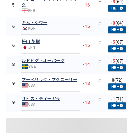
-3
(69)
F
ク
-16
5
HBH
ENG
キム・シウー
-8
(64)
F
-15
6
KOR
HBH
松山 英樹
-5
(67)
F
-15
6
JPN
HBH
ルドビグ・オーバーグ
-5
(67)
F
-14
8
SWE
HBH
マーベリック・マクニーリー
0
(72)
F
-13
9
USA
HBH
サヒス・ティーガラ
-1
(71)
F
-13
9
USA
HBH