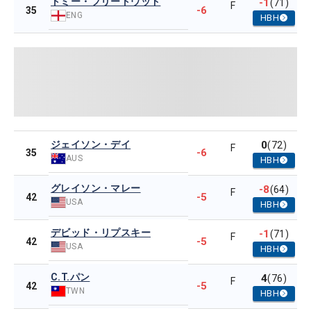
トミー・フリートウッド
-1
(71)
F
-6
35
ENG
HBH
ジェイソン・デイ
0
(72)
F
-6
35
AUS
HBH
グレイソン・マレー
-8
(64)
F
-5
42
USA
HBH
デビッド・リプスキー
-1
(71)
F
-5
42
USA
HBH
C.T.パン
4
(76)
F
-5
42
TWN
HBH