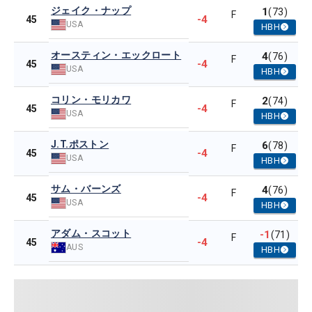
ジェイク・ナップ
1
(73)
F
-4
45
USA
HBH
オースティン・エックロート
4
(76)
F
-4
45
USA
HBH
コリン・モリカワ
2
(74)
F
-4
45
USA
HBH
J.T.ポストン
6
(78)
F
-4
45
USA
HBH
サム・バーンズ
4
(76)
F
-4
45
USA
HBH
アダム・スコット
-1
(71)
F
-4
45
AUS
HBH