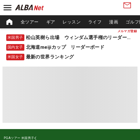
全ツアー
ギア
レッスン
ライフ
漫画
ゴルフ
メルマガ登録
松山英樹ら出場 ウィンダム選手権のリーダーボード
米国男子
北海道meijiカップ リーダーボード
国内女子
最新の世界ランキング
米国女子
PGAツアー
米国男子