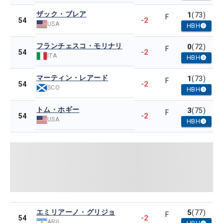
ザック・ブレア
1
(73)
F
-2
54
USA
HBH
フランチェスコ・モリナリ
0
(72)
F
-2
54
ITA
HBH
マーティン・レアード
1
(73)
F
-2
54
SCO
HBH
トム・ホギー
3
(75)
F
-2
54
USA
HBH
エミリアーノ・グリジョ
5
(77)
F
-2
54
ARG