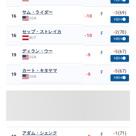
サム・ライダー
-3
(69)
F
-10
16
USA
HBH
セップ・ストレイカ
-2
(70)
F
-10
16
AUT
HBH
ディラン・ウー
-5
(67)
F
-9
19
USA
HBH
カート・キタヤマ
-5
(67)
F
-9
19
USA
HBH
アダム・シェンク
-1
(71)
F