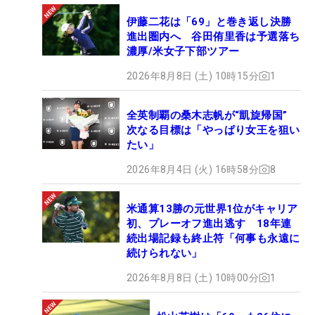
伊藤二花は「69」と巻き返し決勝
進出圏内へ 谷田侑里香は予選落ち
濃厚/米女子下部ツアー
2026年8月8日 (土) 10時15分
1
全英制覇の桑木志帆が“凱旋帰国”
次なる目標は「やっぱり女王を狙い
たい」
2026年8月4日 (火) 16時58分
8
米通算13勝の元世界1位がキャリア
初、プレーオフ進出逃す 18年連
続出場記録も終止符「何事も永遠に
続けられない」
2026年8月8日 (土) 10時00分
1