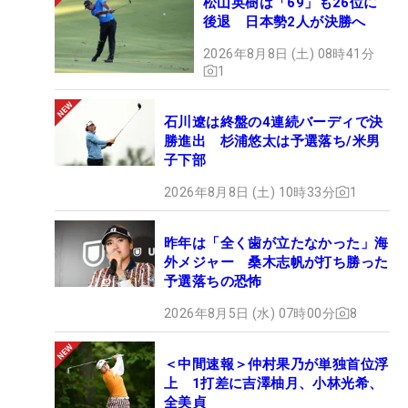
松山英樹は「69」も26位に
後退 日本勢2人が決勝へ
2026年8月8日 (土) 08時41分
1
石川遼は終盤の4連続バーディで決
勝進出 杉浦悠太は予選落ち/米男
子下部
2026年8月8日 (土) 10時33分
1
昨年は「全く歯が立たなかった」海
外メジャー 桑木志帆が打ち勝った
予選落ちの恐怖
2026年8月5日 (水) 07時00分
8
＜中間速報＞仲村果乃が単独首位浮
上 1打差に吉澤柚月、小林光希、
全美貞