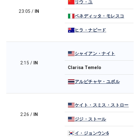
リウ・ユ
23:05
/
IN
ベネディッタ・モレスコ
ヒラ・ナビード
シャイアン・ナイト
2:15
/
IN
Clarisa Temelo
アルピチャヤ・ユボル
ケイト・スミス・ストロー
2:26
/
IN
ジジ・ストール
イ・ジョンウン6