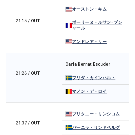
オーストン・キム
21:15
/
OUT
ポーリーヌ・ルサン=ブシ
ャール
アンドレア・リー
Carla Bernat Escuder
21:26
/
OUT
フリダ・カインハルト
マノン・デ・ロイ
ブリタニー・リンシコム
21:37
/
OUT
パーニラ・リンドベルグ