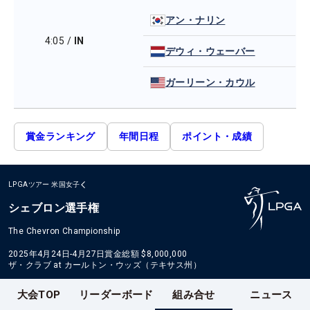
アン・ナリン
4:05
/
IN
デウィ・ウェーバー
ガーリーン・カウル
賞金ランキング
年間日程
ポイント・成績
LPGAツアー
米国女子
シェブロン選手権
The Chevron Championship
2025年4月24日-4月27日
賞金総額
$8,000,000
ザ・クラブ at カールトン・ウッズ（テキサス州）
大会TOP
リーダーボード
組み合せ
ニュース