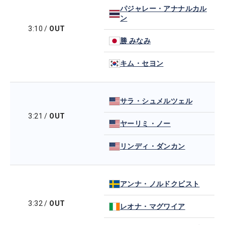
パジャレー・アナナルカル
ン
3:10
/
OUT
勝 みなみ
キム・セヨン
サラ・シュメルツェル
3:21
/
OUT
ヤーリミ・ノー
リンディ・ダンカン
アンナ・ノルドクビスト
3:32
/
OUT
レオナ・マグワイア