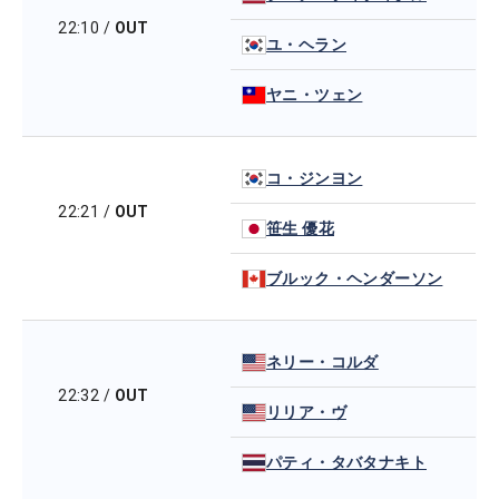
22:10
/
OUT
ユ・ヘラン
ヤニ・ツェン
コ・ジンヨン
22:21
/
OUT
笹生 優花
ブルック・ヘンダーソン
ネリー・コルダ
22:32
/
OUT
リリア・ヴ
パティ・タバタナキト