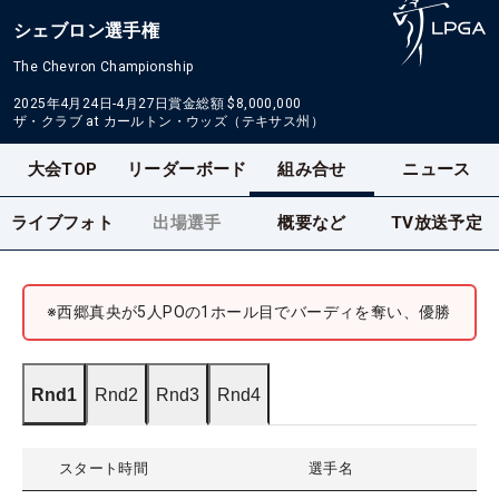
シェブロン選手権
The Chevron Championship
2025年4月24日-4月27日
賞金総額
$8,000,000
ザ・クラブ at カールトン・ウッズ（テキサス州）
大会TOP
リーダーボード
組み合せ
ニュース
ライブフォト
出場選手
概要など
TV放送予定
※西郷真央が5人POの1ホール目でバーディを奪い、優勝
Rnd1
Rnd2
Rnd3
Rnd4
スタート時間
選手名