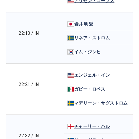
アリセン・コープス
岩井 明愛
22:10
/
IN
リネア・ストロム
イム・ジンヒ
エンジェル・イン
22:21
/
IN
ガビー・ロペス
マデリーン・サグストロム
チャーリー・ハル
22:32
/
IN