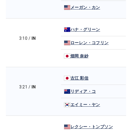
メーガン・カン
ハナ・グリーン
3:10
/
IN
ローレン・コフリン
畑岡 奈紗
古江 彩佳
3:21
/
IN
リディア・コ
エイミー・ヤン
レクシー・トンプソン