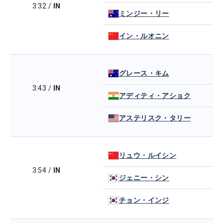
3:32
/
IN
ミンジー・リー
イン・ルオニン
グレース・キム
3:43
/
IN
アディティ・アショク
アステリスク・タリー
リュウ・ルイシン
3:54
/
IN
ジェニー・シン
チョン・インジ