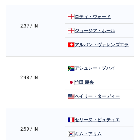
ロティ・ウォード
2:37
/
IN
ジョージア・ホール
アルバン・ヴァレンズエラ
アシュレー・ブハイ
2:48
/
IN
竹田 麗央
ベイリー・ターディー
セリーヌ・ビュティエ
2:59
/
IN
キム・アリム