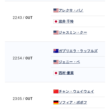
アレクサ・パノ
22:43
/
OUT
岩井 千怜
ジャスミン・クー
ガブリエラ・ラッフルズ
22:54
/
OUT
ジェニー・ベ
西村 優菜
チャン・ウェイウェイ
23:05
/
OUT
ソフィア・ポポフ