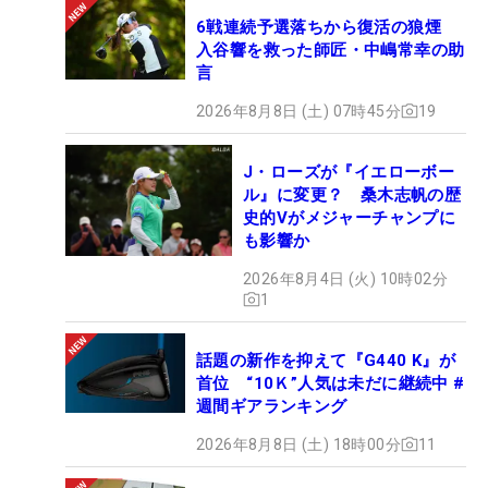
6戦連続予選落ちから復活の狼煙
入谷響を救った師匠・中嶋常幸の助
言
2026年8月8日 (土) 07時45分
19
J・ローズが『イエローボー
ル』に変更？ 桑木志帆の歴
史的Vがメジャーチャンプに
も影響か
2026年8月4日 (火) 10時02分
1
話題の新作を抑えて『G440 K』が
首位 “10Ｋ”人気は未だに継続中 #
週間ギアランキング
2026年8月8日 (土) 18時00分
11