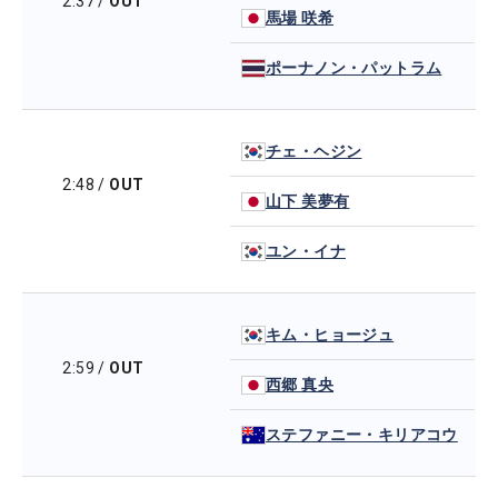
2:37
/
OUT
馬場 咲希
ポーナノン・パットラム
チェ・ヘジン
2:48
/
OUT
山下 美夢有
ユン・イナ
キム・ヒョージュ
2:59
/
OUT
西郷 真央
ステファニー・キリアコウ