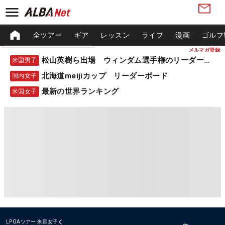
全ツアー
ギア
レッスン
ライフ
漫画
ゴルフ
メルマガ登録
松山英樹ら出場 ウィンダム選手権のリーダーボード
米国男子
北海道meijiカップ リーダーボード
国内女子
最新の世界ランキング
米国女子
LPGAツアー
米国女子