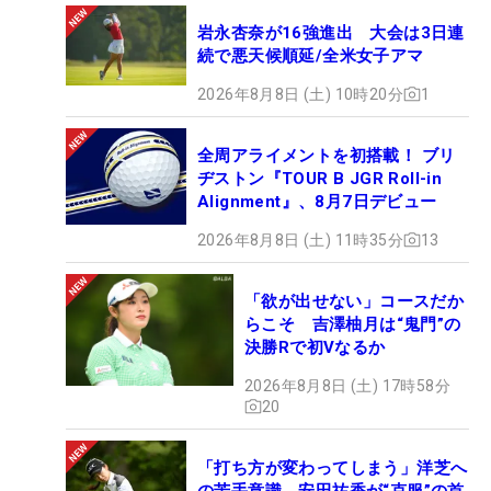
岩永杏奈が16強進出 大会は3日連
続で悪天候順延/全米女子アマ
2026年8月8日 (土) 10時20分
1
全周アライメントを初搭載！ ブリ
ヂストン『TOUR B JGR Roll-in
Alignment』、8月7日デビュー
2026年8月8日 (土) 11時35分
13
「欲が出せない」コースだか
らこそ 吉澤柚月は“鬼門”の
決勝Rで初Vなるか
2026年8月8日 (土) 17時58分
20
「打ち方が変わってしまう」洋芝へ
の苦手意識 安田祐香が“克服”の首