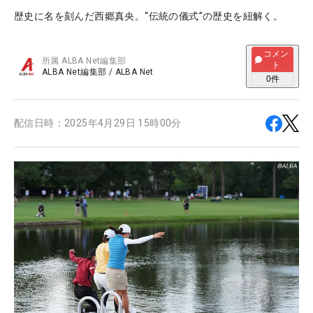
歴史に名を刻んだ西郷真央。“伝統の儀式”の歴史を紐解く。
コメン
所属
ALBA Net編集部
ト
ALBA Net編集部
/
ALBA Net
0
件
配信日時：
2025年4月29日 15時00分