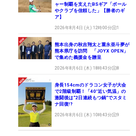
ャー制覇を支えたBSギア「ボール
やクラブを信頼した」【勝者のギ
ア】
2026年8月4日 (火) 12時00分
1
熊本出身の秋吉翔太と重永亜斗夢が
熊本県庁を訪問 「JOYX OPEN」
で集めた義援金を贈呈
2026年8月6日 (木) 18時43分
8
身長154cmのドラコン女子が大会
で2階級制覇！「40°近い気温」の
激闘後は“2日連続もつ鍋”でスタミ
ナ回復!?
2026年8月6日 (木) 10時43分
9