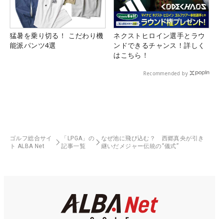
猛暑を乗り切る！ こだわり機
ネクストヒロイン選手とラウ
能派パンツ4選
ンドできるチャンス！詳しく
はこちら！
Recommended by
ゴルフ総合サイ
「LPGA」の
なぜ池に飛び込む？ 西郷真央が引き
ト ALBA Net
記事一覧
継いだメジャー伝統の“儀式”