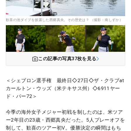
歓喜の池ダイブを披露した西郷真央。その歴史は？ （撮影：南しずか）
この記事の写真
37
枚を見る
＜シェブロン選手権 最終日◇27日◇ザ・クラブat
カールトン・ウッズ（米テキサス州）◇6911ヤー
ド・パー72＞
今季の海外女子メジャー初戦を制したのは、米ツア
ー2年目の23歳・西郷真央だった。5人プレーオフを
制して、歓喜のツアー初V。優勝決定の瞬間はもち