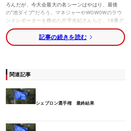
ろんだが、今大会最大の名シーンはやはり、最後
の“池ダイブ”だろう。マネジャーやWOWOWのラウ
ンドレポーターを務めた片平光紀さんらと、18番グ
リーン脇の池に飛び込んだ。
記事の続きを読む
優勝者のみに許される特権だが、テレビで観戦して
いた人は『そもそもなんで池に飛ぶこむのか』と疑
問に思ったかもしれない。今大会の特色であるこ
の“セレモニー”はいつから始まったのか。その歴史
関連記事
を紐解く。
2022年大会までの会場はミッションヒルズCCであ
り、優勝者が飛び込む池は“ポピーズ・ボンド”の愛
シェブロン選手権 最終結果
称で親しまれていた。メジャー大会昇格後6回目、
1988年大会で2度目の優勝を果たしたエイミー・ア
ルコット（米国）が飛び込んだのが起源とされる。