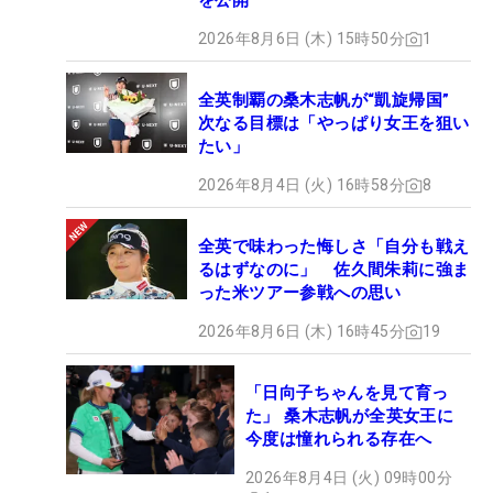
を公開
2026年8月6日 (木) 15時50分
1
全英制覇の桑木志帆が“凱旋帰国”
次なる目標は「やっぱり女王を狙い
たい」
2026年8月4日 (火) 16時58分
8
全英で味わった悔しさ「自分も戦え
るはずなのに」 佐久間朱莉に強ま
った米ツアー参戦への思い
2026年8月6日 (木) 16時45分
19
「日向子ちゃんを見て育っ
た」 桑木志帆が全英女王に
今度は憧れられる存在へ
2026年8月4日 (火) 09時00分