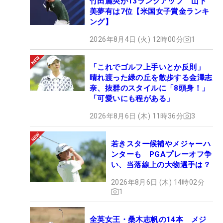
竹田麗央が13ランクアップ 山下
美夢有は7位【米国女子賞金ランキ
ング】
2026年8月4日 (火) 12時00分
1
「これでゴルフ上手いとか反則」
晴れ渡った緑の丘を散歩する金澤志
奈、抜群のスタイルに「8頭身！」
「可愛いにも程がある」
2026年8月6日 (木) 11時36分
3
若きスター候補やメジャーハ
ンターも PGAプレーオフ争
い、当落線上の大物選手は？
2026年8月6日 (木) 14時02分
1
全英女王・桑木志帆の14本 メジ