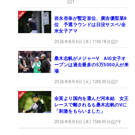
1
岩永杏奈が暫定首位、廣吉優梨菜8
位 予選ラウンドは日没サスペ/全
米女子アマ
2026年8月6日 (木) 11時18分
1
桑木志帆がメジャーV AIG女子オ
ープンは過去最多の5万5000人が来
場
2026年8月4日 (火) 12時30分
1
全英より国内を選んだ河本結 女王
レースで離されるも桑木志帆のVに
「刺激をもらいました」
2026年8月6日 (木) 15時45分
19