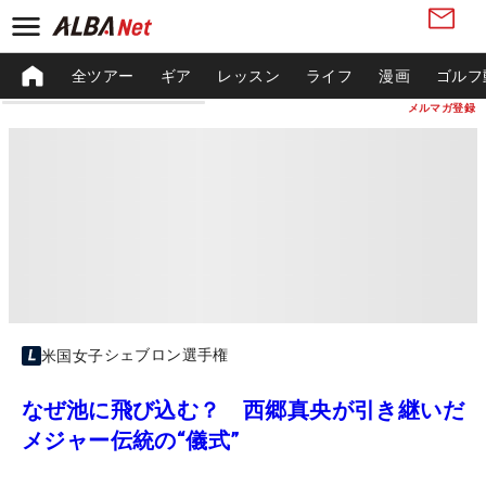
全ツアー
ギア
レッスン
ライフ
漫画
ゴルフ
メルマガ登録
シェブロン選手権
米国女子
なぜ池に飛び込む？ 西郷真央が引き継いだ
メジャー伝統の“儀式”