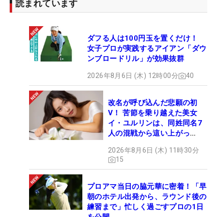
読まれています
ダフる人は100円玉を置くだけ！
女子プロが実践するアイアン「ダウ
ンブロードリル」が効果抜群
2026年8月6日 (木) 12時00分
40
改名が呼び込んだ悲願の初
V！ 苦節を乗り越えた美女
イ・ユルリンは、同姓同名7
人の混戦から這い上がっ
た“新星ヒロイン”
2026年8月6日 (木) 11時30分
15
プロアマ当日の脇元華に密着！「早
朝のホテル出発から、ラウンド後の
練習まで」忙しく過ごすプロの1日