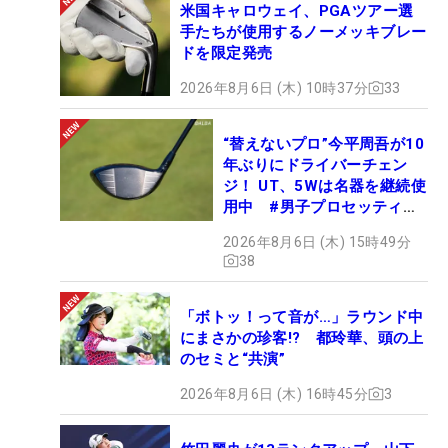
米国キャロウェイ、PGAツアー選
手たちが使用するノーメッキブレー
ドを限定発売
2026年8月6日 (木) 10時37分
33
“替えないプロ”今平周吾が10
年ぶりにドライバーチェン
ジ！ UT、5Wは名器を継続使
用中 #男子プロセッティン
グ
2026年8月6日 (木) 15時49分
38
「ボトッ！って音が…」ラウンド中
にまさかの珍客!? 都玲華、頭の上
のセミと“共演”
2026年8月6日 (木) 16時45分
3