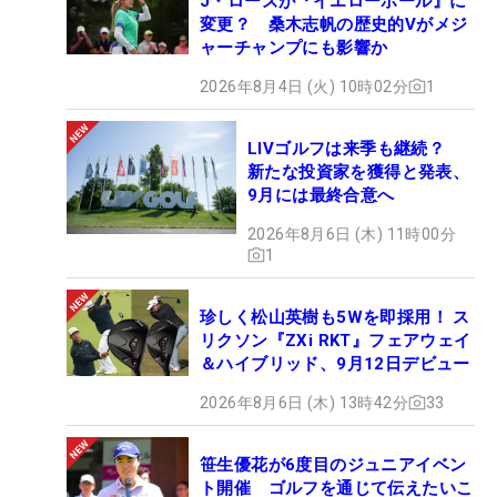
J・ローズが『イエローボール』に
変更？ 桑木志帆の歴史的Vがメジ
ャーチャンプにも影響か
2026年8月4日 (火) 10時02分
1
LIVゴルフは来季も継続？
新たな投資家を獲得と発表、
9月には最終合意へ
2026年8月6日 (木) 11時00分
1
珍しく松山英樹も5Wを即採用！ ス
リクソン『ZXi RKT』フェアウェイ
＆ハイブリッド、9月12日デビュー
2026年8月6日 (木) 13時42分
33
笹生優花が6度目のジュニアイベン
ト開催 ゴルフを通じて伝えたいこ