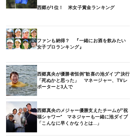
西郷が1位！ 米女子賞金ランキング
その後、94年に大会ホステスだったダイナ・ショア
が死去。同大会の優勝者だったドナ・アンドリュー
ス（米国）がショアの死を偲んでジャンプして以
来、毎年の恒例行事となった。
ファンも納得？ 『一緒にお酒を飲みたい
女子プロランキング』
ポピーズ・ボンドは水質管理を徹底し、プールのよ
うな澄んだ水が広がっていた。しかし、2023年から
舞台がザ・クラブ at カールトン・ウッズに移り、そ
西郷真央が優勝者恒例“歓喜の池ダイブ”決行
こにあるのは常設された“普通の池”だった。ジャン
「死ぬかと思った」 マネージャー、TVレ
プ台こそ設置されているが、水質への懸念、ヘビな
ポーターと3人で
ど野生動物の存在もあり、特に初出場の選手たちは
一様に苦笑いを浮かべるのが通例だ。
西郷真央のメジャー優勝支えたチームが“祝
『どうぞご自由に』という空気の中、2023年に優勝
福シャワー” マネジャーも一緒に池ダイブ
「こんなに早くかなうとは…」
したリリア・ヴ（米国）は「アドレナリンが出まく
って、飛び込んじゃった」とためらうことなく“新ポ