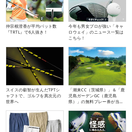
仲宗根澄香が平均パット数
今年も男女プロが強い「キャ
『TRTL』で6人抜き！
ロウェイ」のニュース一覧は
こちら！
スイスの叡智が生んだTPTシ
「潮来CC（茨城県）」＆「鹿
ャフトで、ゴルフを異次元の
児島ガーデンGC（鹿児島
世界へ
県）」の無料プレー券が当た
る！！