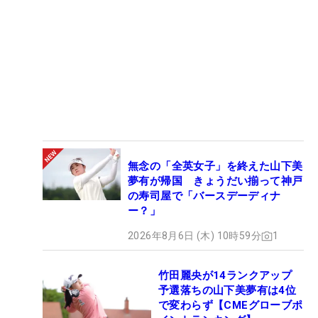
無念の「全英女子」を終えた山下美
夢有が帰国 きょうだい揃って神戸
の寿司屋で「バースデーディナ
ー？」
2026年8月6日 (木) 10時59分
1
竹田麗央が14ランクアップ
予選落ちの山下美夢有は4位
で変わらず【CMEグローブポ