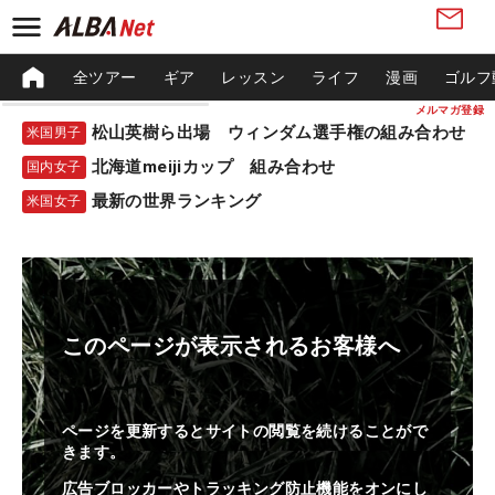
全ツアー
ギア
レッスン
ライフ
漫画
ゴルフ
メルマガ登録
松山英樹ら出場 ウィンダム選手権の組み合わせ
米国男子
北海道meijiカップ 組み合わせ
国内女子
最新の世界ランキング
米国女子
このページが表示されるお客様へ
ページを更新するとサイトの閲覧を続けることがで
きます。
広告ブロッカーやトラッキング防止機能をオンにし