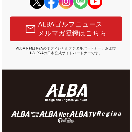
ALBAゴルフニュース
メルマガ登録はこちら
ALBA NetはR&Aのオフィシャルデジタルパートナー、および
USLPGAの日本公式サイトパートナーです。