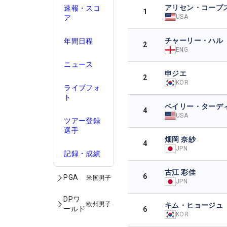
アリセン・コープ
速報・スコ
1
USA
ア
チャーリー・ハル
年間日程
2
ENG
ニュース
申ジエ
2
KOR
ライブフォ
ト
ベイリー・ターデ
4
USA
ツアー登録
選手
畑岡 奈紗
4
JPN
記録・成績
古江 彩佳
6
PGA
米国男子
JPN
DPワ
欧州男子
キム・ヒョージュ
ールド
6
KOR