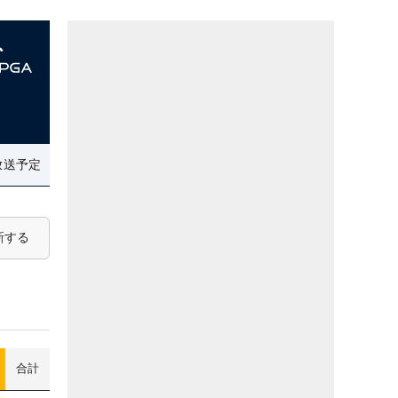
放送予定
新する
合計