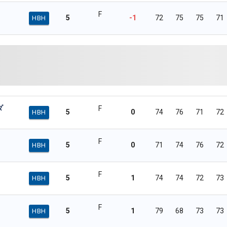
F
5
-1
72
75
75
71
HBH
ダ
F
5
0
74
76
71
72
HBH
F
5
0
71
74
76
72
HBH
F
5
1
74
74
72
73
HBH
F
5
1
79
68
73
73
HBH