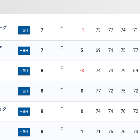
ーグ
F
7
-1
73
77
74
71
HBH
ア
F
7
5
69
74
75
77
HBH
F
8
-3
74
74
79
69
HBH
F
8
0
77
72
75
72
HBH
ョク
F
8
0
74
74
76
72
HBH
F
8
1
71
76
76
73
HBH