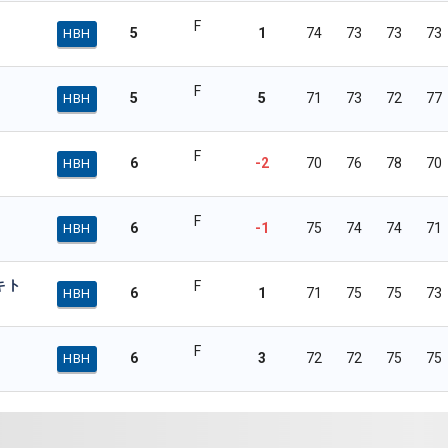
F
5
1
74
73
73
73
HBH
F
5
5
71
73
72
77
HBH
F
6
-2
70
76
78
70
HBH
F
6
-1
75
74
74
71
HBH
キト
F
6
1
71
75
75
73
HBH
F
6
3
72
72
75
75
HBH