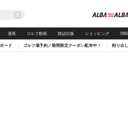
漫画
ゴルフ動画
雑誌出版
ショッピング
SN
ボード
ゴルフ場予約／期間限定クーポン配布中！
削り出