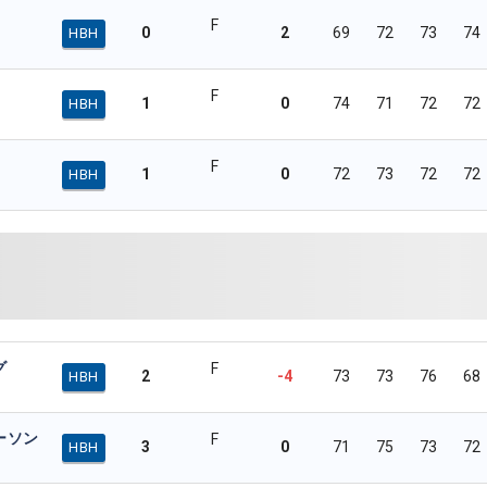
F
0
2
69
72
73
74
HBH
F
1
0
74
71
72
72
HBH
F
1
0
72
73
72
72
HBH
グ
F
2
-4
73
73
76
68
HBH
ーソン
F
3
0
71
75
73
72
HBH