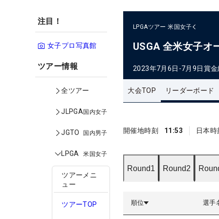
注目！
LPGAツアー
米国女子
USGA 全米女子オ
女子プロ写真館
ツアー情報
2023年7月6日-7月9日
賞金
大会TOP
リーダーボード
全ツアー
JLPGA
国内女子
開催地時刻
11:53
日本時
JGTO
国内男子
LPGA
米国女子
Round1
Round2
Roun
ツアーメニ
ュー
順位
選手
ツアーTOP