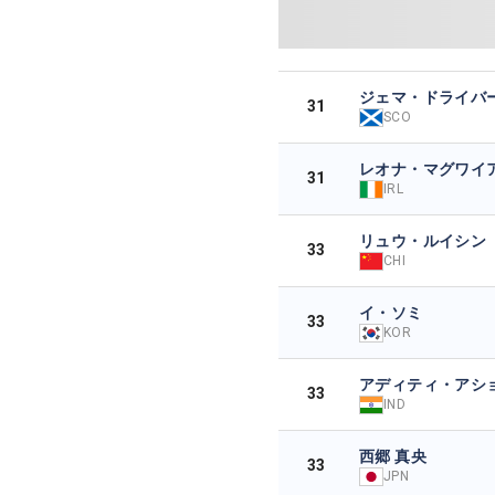
ジェマ・ドライバ
31
SCO
レオナ・マグワイ
31
IRL
リュウ・ルイシン
33
CHI
イ・ソミ
33
KOR
アディティ・アシ
33
IND
西郷 真央
33
JPN