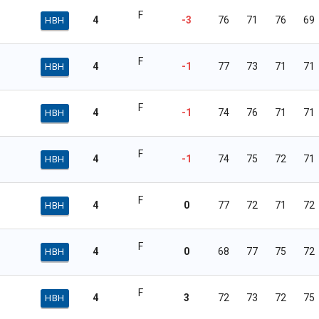
F
4
-3
76
71
76
69
HBH
F
4
-1
77
73
71
71
HBH
F
4
-1
74
76
71
71
HBH
F
4
-1
74
75
72
71
HBH
F
4
0
77
72
71
72
HBH
F
4
0
68
77
75
72
HBH
F
4
3
72
73
72
75
HBH