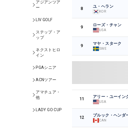
アジアンツア
ユ・ヘラン
ー
8
KOR
LIV GOLF
ローズ・チャン
9
USA
ステップ・ア
ップ
マヤ・スターク
9
SWE
ネクストヒロ
イン
PGAシニア
ACNツアー
アマチュア・
アリー・ユーイン
他
11
USA
LADY GO CUP
ブルック・ヘンダ
12
CAN