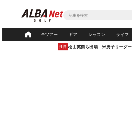
全ツアー
ギア
レッスン
ライフ
松山英樹ら出場 米男子リーダー
注目