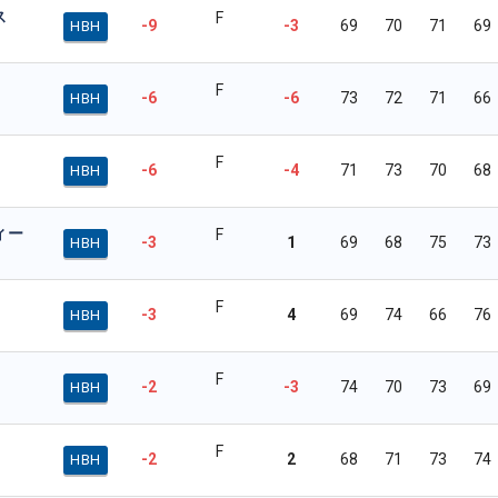
ス
F
-9
-3
69
70
71
69
HBH
F
-6
-6
73
72
71
66
HBH
F
-6
-4
71
73
70
68
HBH
ィー
F
-3
1
69
68
75
73
HBH
F
-3
4
69
74
66
76
HBH
F
-2
-3
74
70
73
69
HBH
F
-2
2
68
71
73
74
HBH