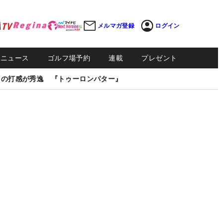
メルマガ登録
ログイン
Sニュース
ゴルフ場予約
連載
プレゼント
しの打感が秀逸 『トゥーロンパター』