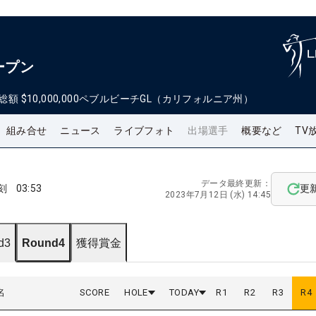
ープン
総額
$10,000,000
ペブルビーチGL（カリフォルニア州）
組み合せ
ニュース
ライブフォト
出場選手
概要など
TV
データ最終更新：
刻
03:53
更
2023年7月12日 (水) 14:45
d3
Round4
獲得賞金
名
SCORE
HOLE
TODAY
R
1
R
2
R
3
R
4