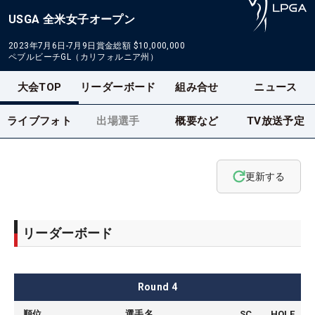
USGA 全米女子オープン
2023年7月6日-7月9日
賞金総額
$10,000,000
ペブルビーチGL（カリフォルニア州）
大会TOP
リーダーボード
組み合せ
ニュース
ライブフォト
出場選手
概要など
TV放送予定
更新する
リーダーボード
Round
4
順位
選手名
SC
HOLE