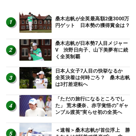
桑木志帆が全英最高額2億3000万
1
円ゲット 日本勢の獲得賞金は？
桑木志帆が日本勢7人目メジャー
2
V 渋野日向子、山下美夢有に続
く全英制覇
日本人女子7人目の快挙なるか
3
全英決着は何時ごろ？ 桑木志帆
は3打差逆転へ
「ただの旅行になるところでし
4
た」 荒木優奈、赤字覚悟の“ギャ
ンブル渡英”実らせ初の全英へ
＜速報＞桑木志帆が首位浮上 勝
5