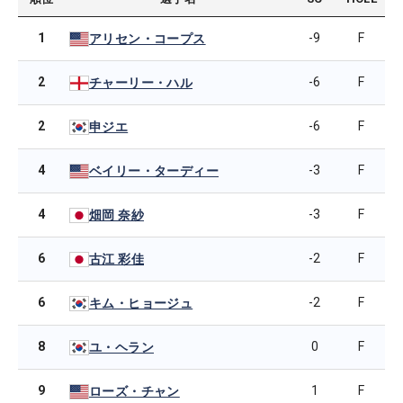
1
-9
F
アリセン・コープス
2
-6
F
チャーリー・ハル
2
-6
F
申ジエ
4
-3
F
ベイリー・ターディー
4
-3
F
畑岡 奈紗
6
-2
F
古江 彩佳
6
-2
F
キム・ヒョージュ
8
0
F
ユ・ヘラン
9
1
F
ローズ・チャン