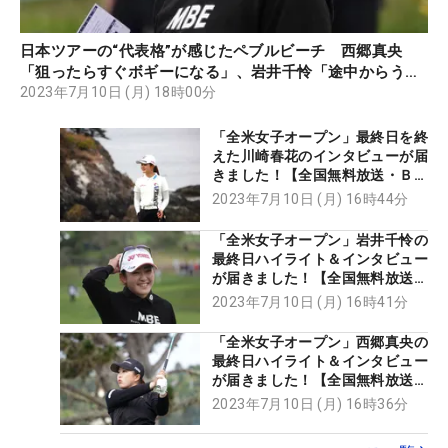
日本ツアーの“代表格”が感じたペブルビーチ 西郷真央
「狙ったらすぐボギーになる」、岩井千怜「途中からうま
くいかなくて」
2023年7月10日 (月) 18時00分
「全米女子オープン」最終日を終
えた川崎春花のインタビューが届
きました！【全国無料放送・ＢＳ
松竹東急 特別動画】
2023年7月10日 (月) 16時44分
「全米女子オープン」岩井千怜の
最終日ハイライト＆インタビュー
が届きました！【全国無料放送・
ＢＳ松竹東急 特別動画】
2023年7月10日 (月) 16時41分
「全米女子オープン」西郷真央の
最終日ハイライト＆インタビュー
が届きました！【全国無料放送・
ＢＳ松竹東急 特別動画】
2023年7月10日 (月) 16時36分