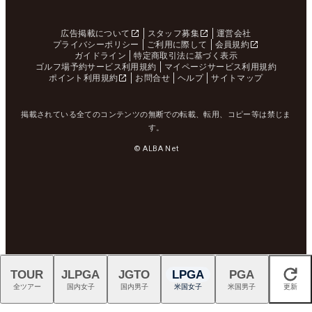
広告掲載について
スタッフ募集
運営会社
プライバシーポリシー
ご利用に際して
会員規約
ガイドライン
特定商取引法に基づく表示
ゴルフ場予約サービス利用規約
マイページサービス利用規約
ポイント利用規約
お問合せ
ヘルプ
サイトマップ
掲載されている全てのコンテンツの無断での転載、転用、コピー等は禁じま
す。
© ALBA Net
TOUR
JLPGA
JGTO
LPGA
PGA
閉じる
全ツアー
国内女子
国内男子
米国女子
米国男子
更新