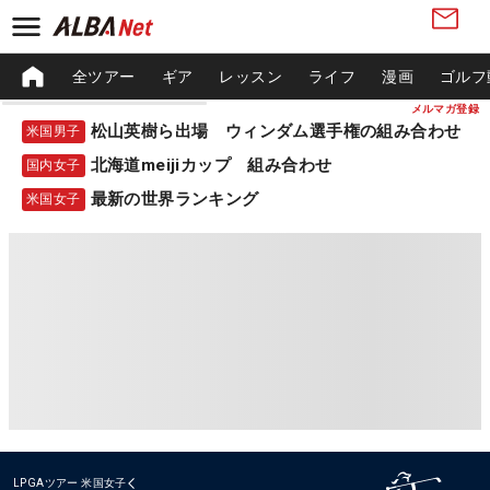
全ツアー
ギア
レッスン
ライフ
漫画
ゴルフ
メルマガ登録
松山英樹ら出場 ウィンダム選手権の組み合わせ
米国男子
北海道meijiカップ 組み合わせ
国内女子
最新の世界ランキング
米国女子
LPGAツアー
米国女子