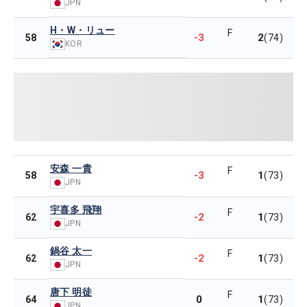
JPN
H・W・リュー
F
-3
2
58
(74)
KOR
安森 一貴
F
-3
1
58
(73)
JPN
宇喜多 飛翔
F
-2
1
62
(73)
JPN
鍋谷 太一
F
-2
1
62
(73)
JPN
唐下 明徒
F
0
1
64
(73)
JPN