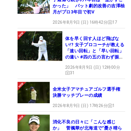
かった」 パット劇的改善の吉澤柚
月がプロ3年目で初V
2026年8月9日 (日) 16時42分
17
体を早く回す人ほど飛ばな
い!? 女子プロコーチが教える
「速い回転」と「早い回転」
の違い #四の五の言わず振り
氣れ
2026年8月9日 (日) 12時00分
31
全米女子アマチュアゴルフ選手権
決勝マッチプレーの成績
2026年8月9日 (日) 17時26分
1
消化不良の日々に「こんな感じ
か」 菅楓華が北海道で“憂さ晴ら