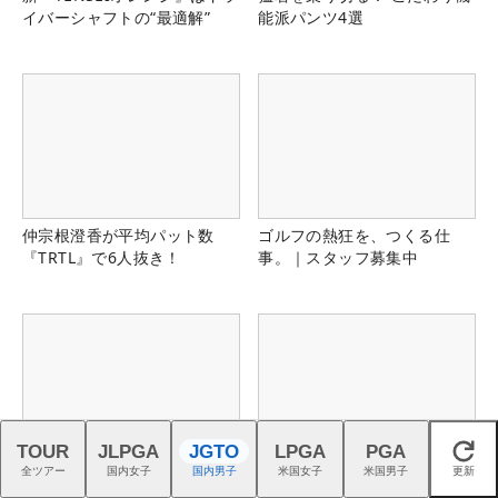
イバーシャフトの“最適解”
能派パンツ4選
仲宗根澄香が平均パット数
ゴルフの熱狂を、つくる仕
『TRTL』で6人抜き！
事。｜スタッフ募集中
TOUR
JLPGA
JGTO
LPGA
PGA
閉じる
全ツアー
国内女子
国内男子
米国女子
米国男子
更新
スイスの叡智が生んだTPTシ
8-9月のプレーに2回使える！