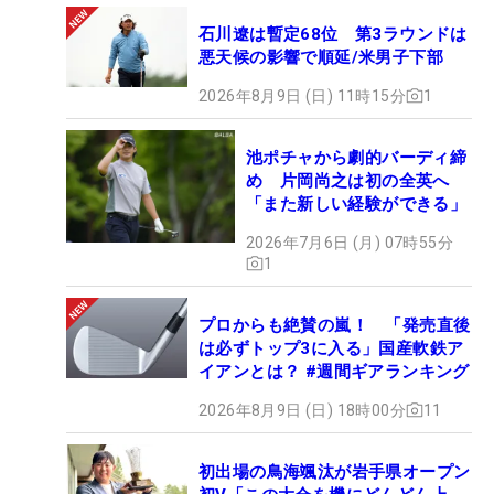
石川遼は暫定68位 第3ラウンドは
悪天候の影響で順延/米男子下部
2026年8月9日 (日) 11時15分
1
池ポチャから劇的バーディ締
め 片岡尚之は初の全英へ
「また新しい経験ができる」
2026年7月6日 (月) 07時55分
1
プロからも絶賛の嵐！ 「発売直後
は必ずトップ3に入る」国産軟鉄ア
イアンとは？ #週間ギアランキング
2026年8月9日 (日) 18時00分
11
初出場の鳥海颯汰が岩手県オープン