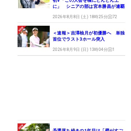
初V「この大会を機にどんどん上
に」 シニアの部は宮本勝昌が連覇
2026年8月8日 (土) 18時25分
72
＜速報＞吉澤柚月が初優勝へ 単独
首位でラスト3ホール突入
2026年8月9日 (日) 13時04分
1
予選落ち続きの1年目は「壁がすご