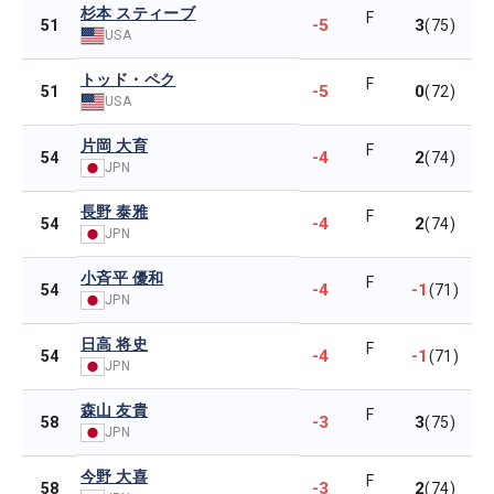
杉本 スティーブ
F
-5
3
51
(75)
USA
トッド・ペク
F
-5
0
51
(72)
USA
片岡 大育
F
-4
2
54
(74)
JPN
長野 泰雅
F
-4
2
54
(74)
JPN
小斉平 優和
F
-4
-1
54
(71)
JPN
日高 将史
F
-4
-1
54
(71)
JPN
森山 友貴
F
-3
3
58
(75)
JPN
今野 大喜
F
-3
2
58
(74)