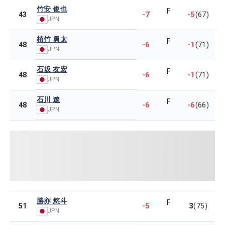
竹安 俊也
F
-7
-5
43
(67)
JPN
植竹 勇太
F
-6
-1
48
(71)
JPN
石坂 友宏
F
-6
-1
48
(71)
JPN
石川 遼
F
-6
-6
48
(66)
JPN
勝亦 悠斗
F
-5
3
51
(75)
JPN