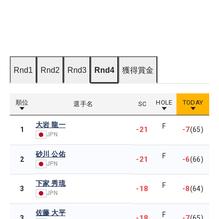
Rnd1
Rnd2
Rnd3
Rnd4
獲得賞金
順位
HOLE
TODAY
選手名
SC
大岩 龍一
F
-21
-7
1
(65)
JPN
砂川 公佑
F
-21
-6
2
(66)
JPN
下家 秀琉
F
-18
-8
3
(64)
JPN
佐藤 大平
F
-18
-7
3
(65)