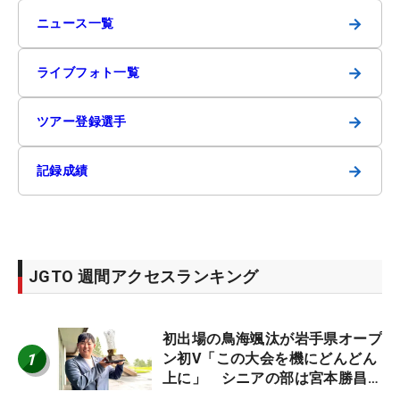
→
ニュース一覧
→
ライブフォト一覧
→
ツアー登録選手
→
記録成績
JGTO 週間アクセスランキング
初出場の鳥海颯汰が岩手県オープ
1
ン初V「この大会を機にどんどん
上に」 シニアの部は宮本勝昌が
連覇