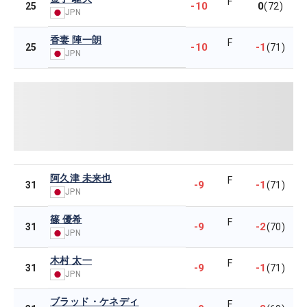
F
-10
0
25
(72)
JPN
香妻 陣一朗
F
-10
-1
25
(71)
JPN
阿久津 未来也
F
-9
-1
31
(71)
JPN
篠 優希
F
-9
-2
31
(70)
JPN
木村 太一
F
-9
-1
31
(71)
JPN
ブラッド・ケネディ
F