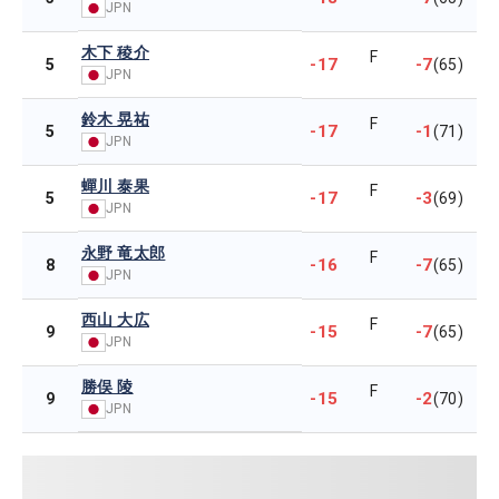
JPN
木下 稜介
F
-17
-7
5
(65)
JPN
鈴木 晃祐
F
-17
-1
5
(71)
JPN
蟬川 泰果
F
-17
-3
5
(69)
JPN
永野 竜太郎
F
-16
-7
8
(65)
JPN
西山 大広
F
-15
-7
9
(65)
JPN
勝俣 陵
F
-15
-2
9
(70)
JPN