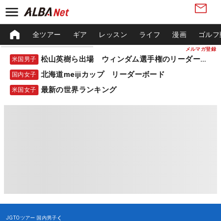
全ツアー
ギア
レッスン
ライフ
漫画
ゴルフ
メルマガ登録
松山英樹ら出場 ウィンダム選手権のリーダーボード
米国男子
北海道meijiカップ リーダーボード
国内女子
最新の世界ランキング
米国女子
JGTOツアー
国内男子