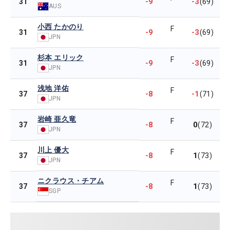
-9
-3
31
(69)
AUS
小西 たかのり
F
-9
-3
31
(69)
JPN
杉本 エリック
F
-9
-3
31
(69)
JPN
浅地 洋佑
F
-8
-1
37
(71)
JPN
岩崎 亜久竜
F
-8
0
37
(72)
JPN
川上 優大
F
-8
1
37
(73)
JPN
ニクラウス・チアム
F
-8
1
37
(73)
SGP