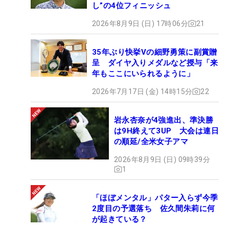
し”の4位フィニッシュ
2026年8月9日 (日) 17時06分
21
35年ぶり快挙Vの細野勇策に副賞贈
呈 ダイヤ入りメダルなど授与「来
年もここにいられるように」
2026年7月17日 (金) 14時15分
22
岩永杏奈が4強進出、準決勝
は9H終えて3UP 大会は連日
の順延/全米女子アマ
2026年8月9日 (日) 09時39分
1
「ほぼメンタル」パター入らず今季
2度目の予選落ち 佐久間朱莉に何
が起きている？