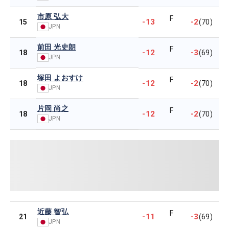
市原 弘大
F
-13
-2
15
(70)
JPN
前田 光史朗
F
-12
-3
18
(69)
JPN
塚田 よおすけ
F
-12
-2
18
(70)
JPN
片岡 尚之
F
-12
-2
18
(70)
JPN
近藤 智弘
F
-11
-3
21
(69)
JPN