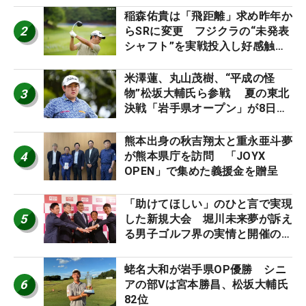
稲森佑貴は「飛距離」求め昨年か
2
らSRに変更 フジクラの“未発表
シャフト”を実戦投入し好感触
「つかまえにいける」【男子ツア
ーのヒトネタ！】
米澤蓮、丸山茂樹、“平成の怪
3
物”松坂大輔氏ら参戦 夏の東北
決戦「岩手県オープン」が8日開
幕
熊本出身の秋吉翔太と重永亜斗夢
4
が熊本県庁を訪問 「JOYX
OPEN」で集めた義援金を贈呈
「助けてほしい」のひと言で実現
5
した新規大会 堀川未来夢が訴え
る男子ゴルフ界の実情と開催の舞
台裏
蛯名大和が岩手県OP優勝 シニ
6
アの部Vは宮本勝昌、松坂大輔氏
82位