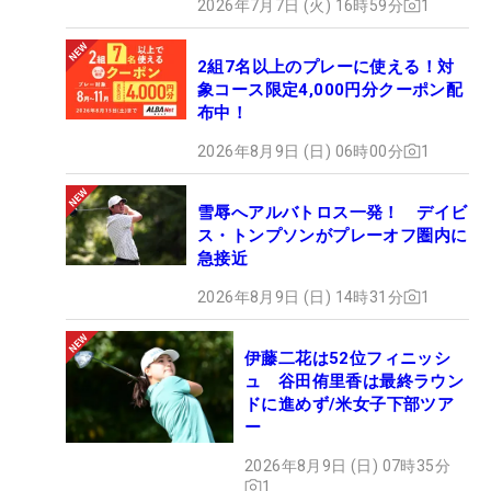
2026年7月7日 (火) 16時59分
1
2組7名以上のプレーに使える！対
象コース限定4,000円分クーポン配
布中！
2026年8月9日 (日) 06時00分
1
雪辱へアルバトロス一発！ デイビ
ス・トンプソンがプレーオフ圏内に
急接近
2026年8月9日 (日) 14時31分
1
伊藤二花は52位フィニッシ
ュ 谷田侑里香は最終ラウン
ドに進めず/米女子下部ツア
ー
2026年8月9日 (日) 07時35分
1