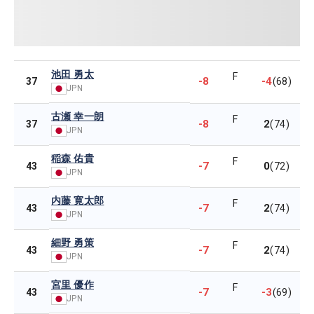
池田 勇太
F
-8
-4
37
(68)
JPN
古瀬 幸一朗
F
-8
2
37
(74)
JPN
稲森 佑貴
F
-7
0
43
(72)
JPN
内藤 寛太郎
F
-7
2
43
(74)
JPN
細野 勇策
F
-7
2
43
(74)
JPN
宮里 優作
F
-7
-3
43
(69)
JPN