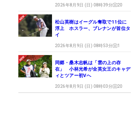
2026年8月9日 (日) 08時39分
20
松山英樹はイーグル奪取で11位に
浮上 ホスラー、ブレナンが首位タ
イ
2026年8月9日 (日) 08時53分
1
同郷・桑木志帆は「雲の上の存
在」 小林光希が全英女王のキャデ
ィとツアー初Vへ
2026年8月9日 (日) 08時03分
20