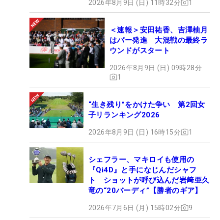
2026年8月9日 (日) 11時32分
1
＜速報＞安田祐香、吉澤柚月
はパー発進 大混戦の最終ラ
ウンドがスタート
2026年8月9日 (日) 09時28分
1
“生き残り”をかけた争い 第2回女
子リランキング2026
2026年8月9日 (日) 16時15分
1
シェフラー、マキロイも使用の
『Qi4D』と手になじんだシャフ
ト ショットが呼び込んだ岩﨑亜久
竜の“20バーディ”【勝者のギア】
2026年7月6日 (月) 15時02分
9