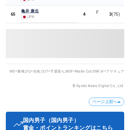
亀井 康生
F
4
3
65
(75)
JPN
WD=棄権,
DQ=失格,
CUT=予選落ち,
MDF=Made Cut/DNF,
＠=アマチュア
© Kyodo News Digital Co., Ltd.
ページ上部へ
国内男子
（国内男子）
賞金・ポイントランキングはこちら