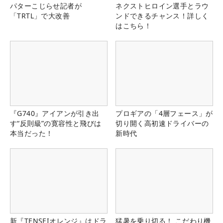
パターこじらせ記者が
ネクストヒロイン選手とラウ
「TRTL」で大改善
ンドできるチャンス！詳しく
はこちら！
『G740』アイアンが引き出
プロギアの「4層フェース」が
す“反則級”の寛容性と飛びは
切り開く高初速ドライバーの
本当だった！
新時代
新『TENSEIオレンジ』はドラ
猛暑を乗り切る！ こだわり機