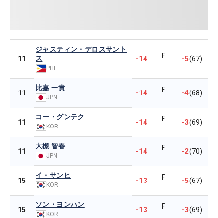
ジャスティン・デロスサント
F
ス
-14
-5
11
(67)
PHL
比嘉 一貴
F
-14
-4
11
(68)
JPN
コー・グンテク
F
-14
-3
11
(69)
KOR
大槻 智春
F
-14
-2
11
(70)
JPN
イ・サンヒ
F
-13
-5
15
(67)
KOR
ソン・ヨンハン
F
-13
-3
15
(69)
KOR