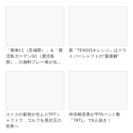
「潮来CC（茨城県）」＆「鹿
新『TENSEIオレンジ』はドラ
児島ガーデンGC（鹿児島
イバーシャフトの“最適解”
県）」の無料プレー券が当た
る！！
スイスの叡智が生んだTPTシ
仲宗根澄香が平均パット数
ャフトで、ゴルフを異次元の
『TRTL』で6人抜き！
世界へ