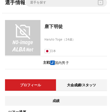
選手情報
唐下明徒
Haruto Toge
（24歳）
日本
主戦
国内男子
プロフィール
大会成績/スタッツ
成績