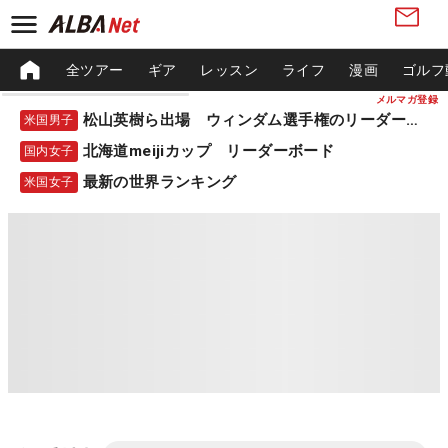
全ツアー
ギア
レッスン
ライフ
漫画
ゴルフ
メルマガ登録
松山英樹ら出場 ウィンダム選手権のリーダーボード
米国男子
北海道meijiカップ リーダーボード
国内女子
最新の世界ランキング
米国女子