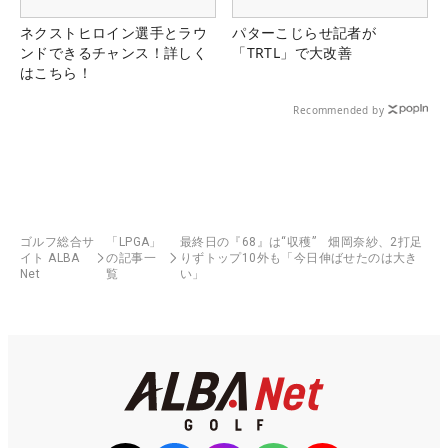
ネクストヒロイン選手とラウ
パターこじらせ記者が
ンドできるチャンス！詳しく
「TRTL」で大改善
はこちら！
Recommended by
ゴルフ総合サ
「LPGA」
最終日の『68』は“収穫” 畑岡奈紗、2打足
イト ALBA
の記事一
りずトップ10外も「今日伸ばせたのは大き
Net
覧
い」