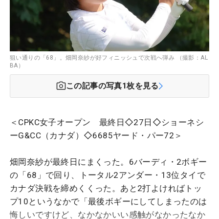
狙い通りの「68」。畑岡奈紗が好フィニッシュで次戦へ弾み （撮影：AL
BA）
この記事の写真
1
枚を見る
＜CPKC女子オープン 最終日◇27日◇ショーネシ
ーG&CC（カナダ）◇6685ヤード・パー72＞
畑岡奈紗が最終日にまくった。6バーディ・2ボギー
の「68」で回り、トータル2アンダー・13位タイで
カナダ決戦を締めくくった。あと2打よければトッ
プ10というなかで「最後ボギーにしてしまったのは
悔しいですけど、なかなかいい感触がなかったなか