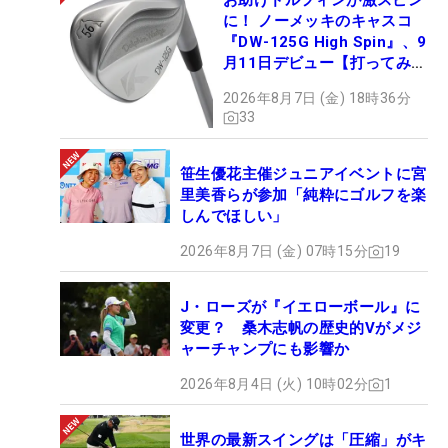
お助けドルフィンが激スピン
に！ ノーメッキのキャスコ
『DW-125G High Spin』、9
月11日デビュー【打ってみ
た】
2026年8月7日 (金) 18時36分
33
笹生優花主催ジュニアイベントに宮
里美香らが参加「純粋にゴルフを楽
しんでほしい」
2026年8月7日 (金) 07時15分
19
J・ローズが『イエローボール』に
変更？ 桑木志帆の歴史的Vがメジ
ャーチャンプにも影響か
2026年8月4日 (火) 10時02分
1
世界の最新スイングは「圧縮」がキ