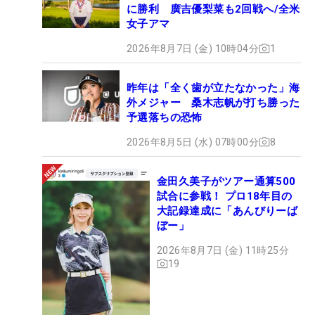
に勝利 廣吉優梨菜も2回戦へ/全米
女子アマ
2026年8月7日 (金) 10時04分
1
昨年は「全く歯が立たなかった」海
外メジャー 桑木志帆が打ち勝った
予選落ちの恐怖
2026年8月5日 (水) 07時00分
8
金田久美子がツアー通算500
試合に参戦！ プロ18年目の
大記録達成に「あんびりーば
ぼー」
2026年8月7日 (金) 11時25分
19