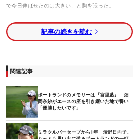
で今日伸ばせたのは大きい」と胸を張った。
昨年4月以来のツアー優勝を命題にスタートした今
記事の続きを読む
大会だったが、初日の2オーバーが響き、優勝争い
からは早々に脱落した。それでも最後はやはり強い
姿を見せた。「ショットもキレていて、4日間通し
てだとチャンスも多かったし、パッティングもちゃ
んと打てていたので良かった」とショット面、パッ
関連記事
ティング面ともに朝から好感触。1番のパー5で微妙
な下りのラインを入れてバーディとしたことで勢い
に乗った。
ポートランドのメモリーは『宮里藍』 畑
岡奈紗がエースの座を引き継いだ地で誓い
その後も5番、7番とバーディを重ね、トゥデイ3ア
「優勝したいです」
ンダーで折り返すと、11番、12番でも連続バーデ
ィ。上位陣がまだスタートしていない中とはいえ、
ミラクルパーセーブから1年 渋野日向子、
リーダーボードを一気に駆け上がった。「後半まで
もっとも思い出に残るポートランドの一打