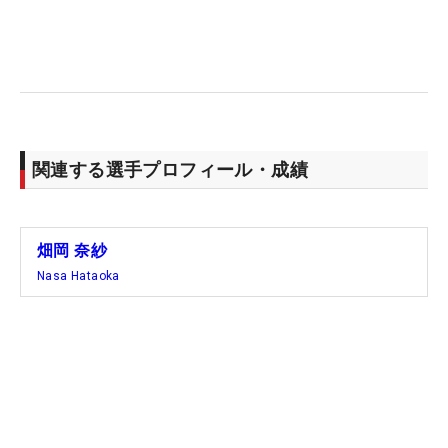
「順位を上げて終われたのは本当に良かった」とこ
こまでの苦しい流れを断ち切り、気持ちもさらに引
き締まる。「来週は優勝争いできるように頑張りた
い」。強いエースが戻る日は、そう遠くない。
（文・高桑均）
関連する選手プロフィール・成績
畑岡 奈紗
Nasa Hataoka