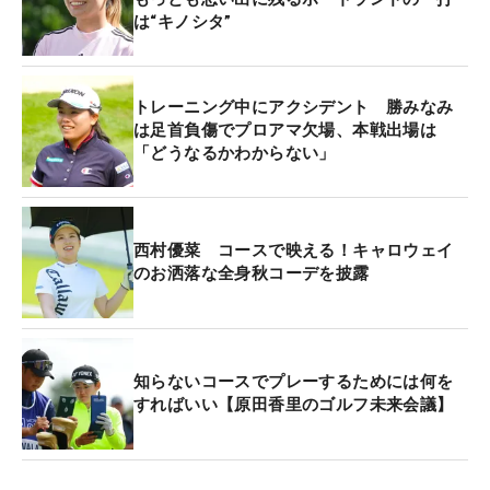
ボギーフリーでしたし、良かった」と気持ちよくス
は“キノシタ”
コアを伸ばした。
14番で初ボギーが来ても15番ですぐさま取り返し迎
トレーニング中にアクシデント 勝みなみ
えた最終ホール。「6ついけばトップ10はいけると
は足首負傷でプロアマ欠場、本戦出場は
「どうなるかわからない」
思っていた」と最終ホールもバーディを奪えば計算
通りだったが、ここで攻めた結果のボギー。後味は
悪いが、18ホールの内容には満足感がにじむ。
西村優菜 コースで映える！キャロウェイ
のお洒落な全身秋コーデを披露
7月の「全米女子オープン」では単独首位スタート
から最終日に崩れて4位、「アムンディ・エビアン
選手権」でも同じく最後に1つ落とし3位タイ。
「AIG女子オープン」（全英）でも2オーバーと、こ
知らないコースでプレーするためには何を
こ数試合はファイナルラウンドで涙をのんでいた。
すればいい【原田香里のゴルフ未来会議】
「ここ最近、最終日にうまくいっていなかったの
で、収穫かなと思います」と表情も明るい。