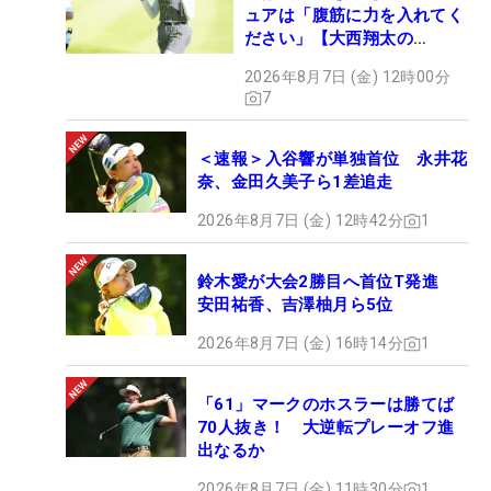
ュアは「腹筋に力を入れてく
ださい」【大西翔太の
HOTSHOT】
2026年8月7日 (金) 12時00分
7
＜速報＞入谷響が単独首位 永井花
奈、金田久美子ら1差追走
2026年8月7日 (金) 12時42分
1
鈴木愛が大会2勝目へ首位T発進
安田祐香、吉澤柚月ら5位
2026年8月7日 (金) 16時14分
1
「61」マークのホスラーは勝てば
70人抜き！ 大逆転プレーオフ進
出なるか
2026年8月7日 (金) 11時30分
1