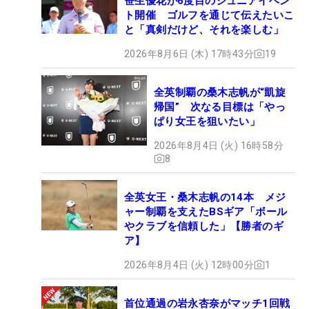
笹生優花が6度目のジュニアイベン
ト開催 ゴルフを通じて伝えたいこ
と「真剣だけど、それを楽しむ」
2026年8月6日 (木) 17時43分
19
全英制覇の桑木志帆が“凱旋
帰国” 次なる目標は「やっ
ぱり女王を狙いたい」
2026年8月4日 (火) 16時58分
8
全英女王・桑木志帆の14本 メジ
ャー制覇を支えたBSギア「ボール
やクラブを信頼した」【勝者のギ
ア】
2026年8月4日 (火) 12時00分
1
首位通過の岩永杏奈がマッチ1回戦