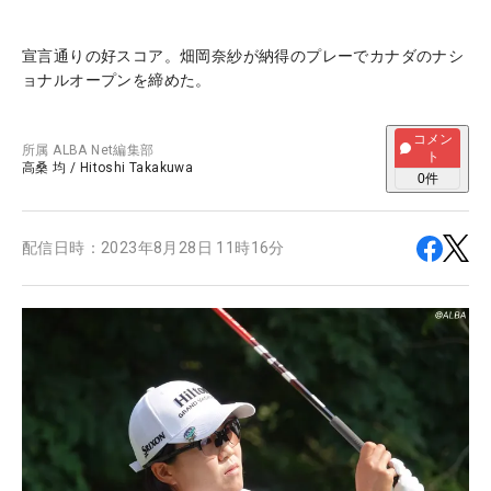
宣言通りの好スコア。畑岡奈紗が納得のプレーでカナダのナシ
ョナルオープンを締めた。
コメン
所属
ALBA Net編集部
ト
高桑 均
/
Hitoshi Takakuwa
0
件
配信日時：
2023年8月28日 11時16分