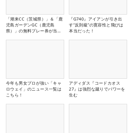
「潮来CC（茨城県）」＆「鹿
『G740』アイアンが引き出
児島ガーデンGC（鹿児島
す“反則級”の寛容性と飛びは
県）」の無料プレー券が当た
本当だった！
る！！
今年も男女プロが強い「キャ
アディダス『コードカオス
ロウェイ」のニュース一覧は
27』は強烈な蹴りでパワーを
こちら！
生む