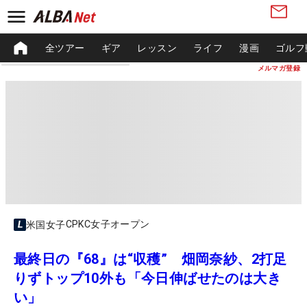
全ツアー
ギア
レッスン
ライフ
漫画
ゴルフ
メルマガ登録
CPKC女子オープン
米国女子
最終日の『68』は“収穫” 畑岡奈紗、2打足
りずトップ10外も「今日伸ばせたのは大き
い」