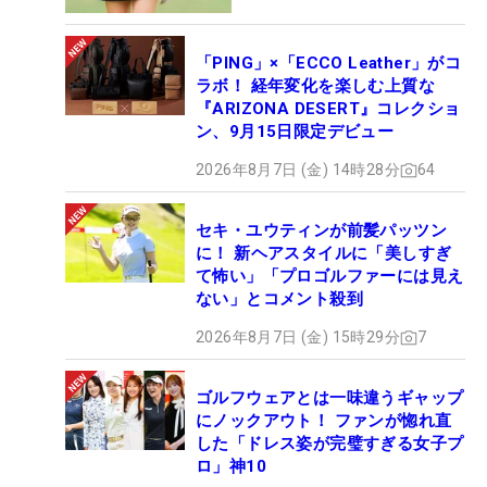
「PING」×「ECCO Leather」がコ
ラボ！ 経年変化を楽しむ上質な
『ARIZONA DESERT』コレクショ
ン、9月15日限定デビュー
2026年8月7日 (金) 14時28分
64
セキ・ユウティンが前髪パッツン
に！ 新ヘアスタイルに「美しすぎ
て怖い」「プロゴルファーには見え
ない」とコメント殺到
2026年8月7日 (金) 15時29分
7
ゴルフウェアとは一味違うギャップ
にノックアウト！ ファンが惚れ直
した「ドレス姿が完璧すぎる女子プ
ロ」神10