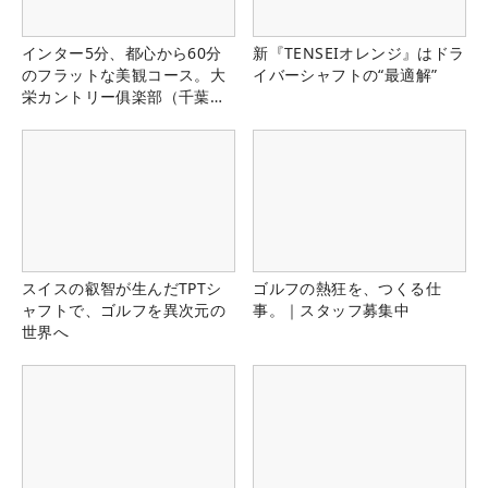
インター5分、都心から60分
新『TENSEIオレンジ』はドラ
のフラットな美観コース。大
イバーシャフトの“最適解”
栄カントリー俱楽部（千葉
県）
スイスの叡智が生んだTPTシ
ゴルフの熱狂を、つくる仕
ャフトで、ゴルフを異次元の
事。｜スタッフ募集中
世界へ