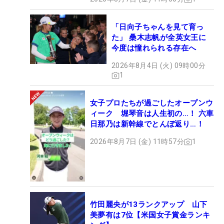
「日向子ちゃんを見て育っ
た」 桑木志帆が全英女王に
今度は憧れられる存在へ
2026年8月4日 (火) 09時00分
1
女子プロたちが過ごしたオープンウ
ィーク 堀琴音は人生初の…！ 六車
日那乃は新幹線でとんぼ返り…！
2026年8月7日 (金) 11時57分
1
竹田麗央が13ランクアップ 山下
美夢有は7位【米国女子賞金ランキ