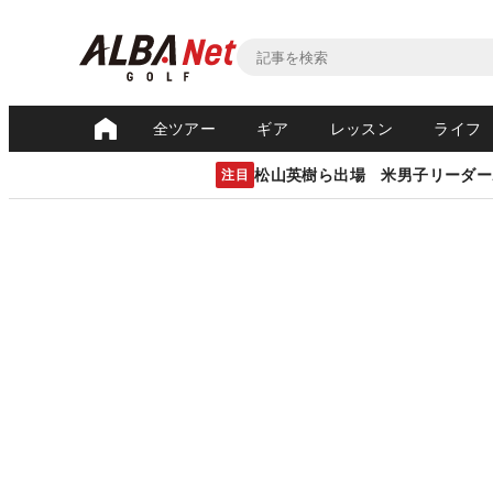
全ツアー
ギア
レッスン
ライフ
松山英樹ら出場 米男子リーダー
注目