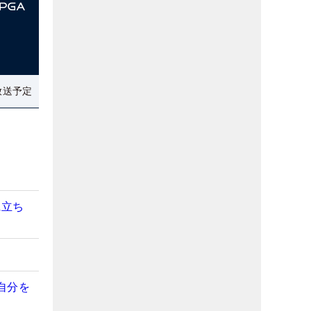
放送予定
に立ち
自分を