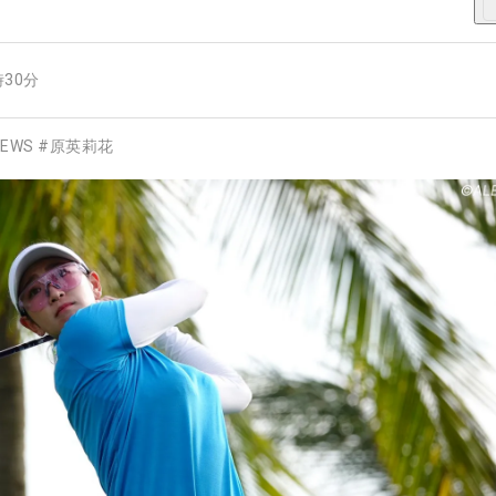
時30分
EWS
#
原英莉花