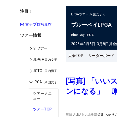
注目！
LPGAツアー
米国女子
ブルーベイLPGA
女子プロ写真館
ツアー情報
Blue Bay LPGA
2026年3月5日-3月8日
賞金
全ツアー
大会TOP
リーダーボード
JLPGA
国内女子
JGTO
国内男子
[写真] 「い
LPGA
米国女子
ンになる」 原
ツアーメニ
ュー
ツアーTOP
所属
ALBA Net編集部
笠井 あかり