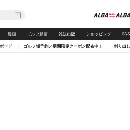
漫画
ゴルフ動画
雑誌出版
ショッピング
SN
ボード
ゴルフ場予約／期間限定クーポン配布中！
削り出