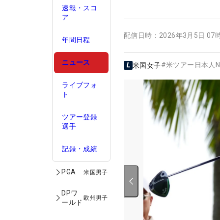
速報・スコ
ア
配信日時：
2026年3月5日 07
年間日程
ニュース
#
米ツアー日本人N
米国女子
ライブフォ
ト
ツアー登録
選手
記録・成績
PGA
米国男子
DPワ
欧州男子
ールド