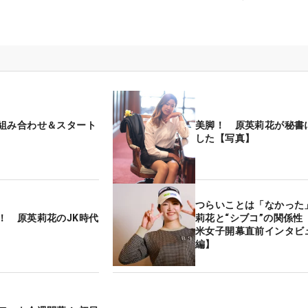
組み合わせ＆スタート
美脚！ 原英莉花が秘書
した【写真】
つらいことは「なかった
！ 原英莉花のJK時代
莉花と“シブコ”の関係性【
米女子開幕直前インタビ
編】