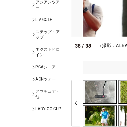
アジアンツア
ー
LIV GOLF
ステップ・ア
ップ
38
/
38
（撮影：ALB
ネクストヒロ
イン
PGAシニア
ACNツアー
アマチュア・
他
LADY GO CUP