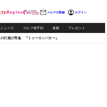
メルマガ登録
ログイン
Sニュース
ゴルフ場予約
連載
プレゼント
しの打感が秀逸 『トゥーロンパター』