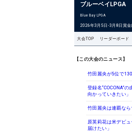
ブルーベイLPGA
Blue Bay LPGA
2026年3月5日-3月8日
賞金
大会TOP
リーダーボード
【この大会のニュース】
竹田麗央が5位で13
登録名“COCONA
向かっていきたい」
竹田麗央は連覇なら
原英莉花は米デビュ
届けたい」