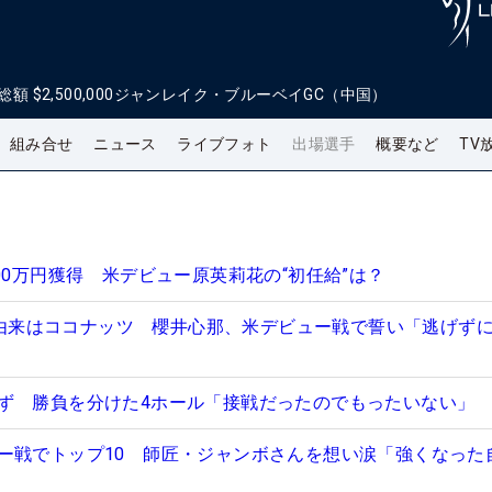
総額
$2,500,000
ジャンレイク・ブルーベイGC（中国）
組み合せ
ニュース
ライブフォト
出場選手
概要など
TV
00万円獲得 米デビュー原英莉花の“初任給”は？
”の由来はココナッツ 櫻井心那、米デビュー戦で誓い「逃げず
ず 勝負を分けた4ホール「接戦だったのでもったいない」
ー戦でトップ10 師匠・ジャンボさんを想い涙「強くなった