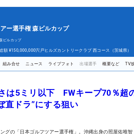
ツアー選手権 森ビルカップ
 森ビルカップ
総額
¥150,000,000
宍戸ヒルズカントリークラブ 西コース（茨城県）
組み合せ
ニュース
ライブフォト
出場選手
概要など
TV
さは5ミリ以下 FWキープ70％超
ぼ直ドラ”にする狙い
ィングの「日本ゴルフツアー選手権」。沖縄出身の照屋佑唯智