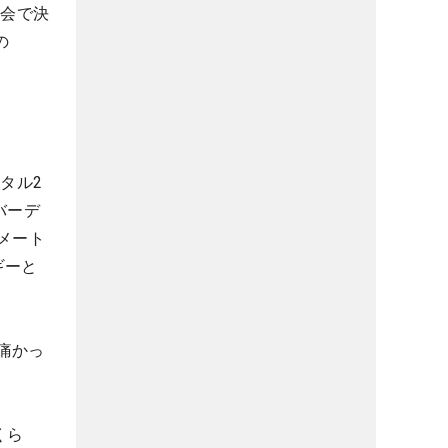
大会で決
の
タル2
バーデ
メート
ギーと
痛かっ
くら