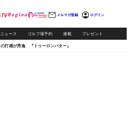
メルマガ登録
ログイン
Sニュース
ゴルフ場予約
連載
プレゼント
しの打感が秀逸 『トゥーロンパター』