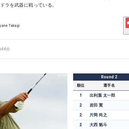
直ドラを武器に戦っている。
yane Takagi
時44分
Round
2
順位
選手名
1
出利葉 太一郎
2
岩田 寛
2
片岡 尚之
2
大西 魁斗