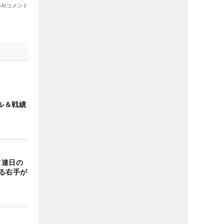
ル＆戦績
て連日の
る右手が