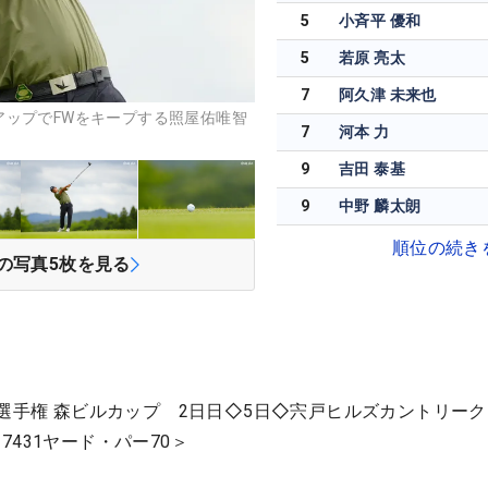
5
小斉平 優和
5
若原 亮太
7
阿久津 未来也
アップでFWをキープする照屋佑唯智
7
河本 力
9
吉田 泰基
9
中野 麟太朗
順位の続き
の写真
5
枚を見る
ー選手権 森ビルカップ 2日日◇5日◇宍戸ヒルズカントリーク
431ヤード・パー70＞