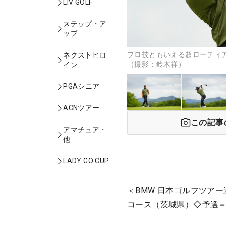
LIV GOLF
ステップ・ア
ップ
プロ技ともいえる超ローティ
ネクストヒロ
（撮影：鈴木祥）
イン
PGAシニア
ACNツアー
この記事
アマチュア・
他
LADY GO CUP
＜BMW 日本ゴルフツア
コース（茨城県）◇予選＝7