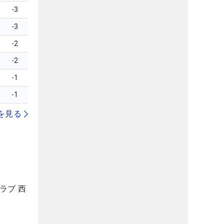
-3
-3
-2
-2
-1
-1
を見る
ラブ 西