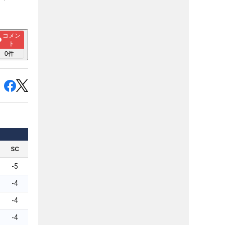
コメン
ト
0
件
SC
-5
-4
-4
-4