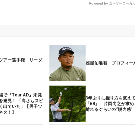
ツアー選手権 リーダ
照屋佑唯智 プロフィー
で『Tour AD』未発
3年ぶりに握り方を変え
を発見！ 「高さもスピ
「68」 片岡尚之が求め
く出ていた」【男子ツ
離れるぐらいの“脱力感”
ネタ！】