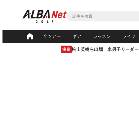
全ツアー
ギア
レッスン
ライフ
松山英樹ら出場 米男子リーダー
注目