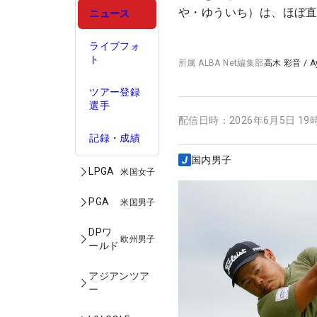
や・ゆういち）は、ほぼ
ニュース
ライブフォ
ト
所属
ALBA Net編集部
高木 彩音
/
A
ツアー登録
選手
配信日時：
2026年6月5日 19
記録・成績
国内男子
LPGA
米国女子
PGA
米国男子
DPワ
欧州男子
ールド
アジアンツア
ー