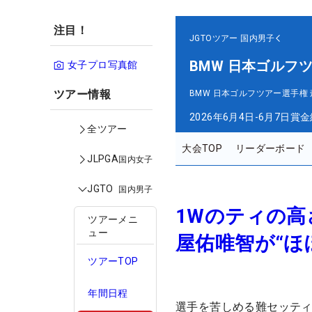
注目！
JGTOツアー
国内男子
BMW 日本ゴルフ
女子プロ写真館
ツアー情報
BMW 日本ゴルフツアー選手権
2026年6月4日-6月7日
賞金
全ツアー
大会TOP
リーダーボード
JLPGA
国内女子
JGTO
国内男子
1Wのティの高
ツアーメニ
ュー
屋佑唯智が“ほ
ツアーTOP
年間日程
選手を苦しめる難セッテ