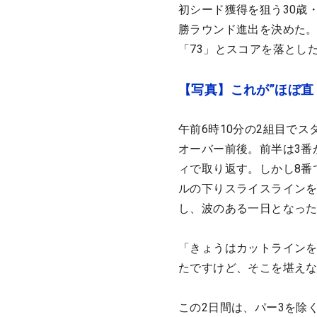
初シード獲得を狙う30歳
勝ラウンド進出を決めた。
「73」とスコアを落とし
【写真】これが”ほぼ直
午前6時10分の2組目で
オーバー前後。前半は3番
ィで取り返す。しかし8番
ルの下りスライスラインを
し、波のある一日となっ
「きょうはカットライン
たですけど、そこを堪え
この2日間は、パー3を除