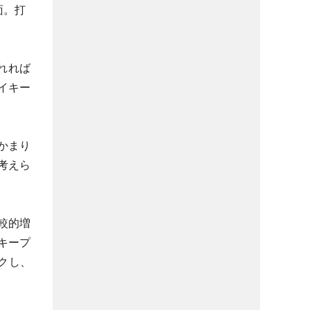
面。打
れれば
イキー
かまり
考えら
較的増
キープ
ークし、