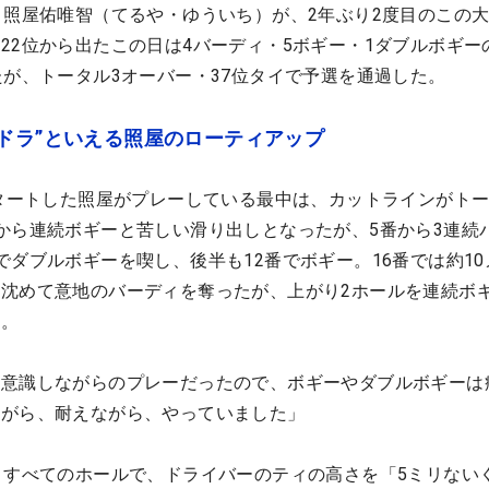
・照屋佑唯智（てるや・ゆういち）が、2年ぶり2度目のこの
22位から出たこの日は4バーディ・5ボギー・1ダブルボギー
たが、トータル3オーバー・37位タイで予選を通過した。
ドラ”といえる照屋のローティアップ
スタートした照屋がプレーしている最中は、カットラインがトー
から連続ボギーと苦しい滑り出しとなったが、5番から3連続
でダブルボギーを喫し、後半も12番でボギー。16番では約10
沈めて意地のバーディを奪ったが、上がり2ホールを連続ボ
た。
を意識しながらのプレーだったので、ボギーやダブルボギーは
ながら、耐えながら、やっていました」
くすべてのホールで、ドライバーのティの高さを「5ミリない