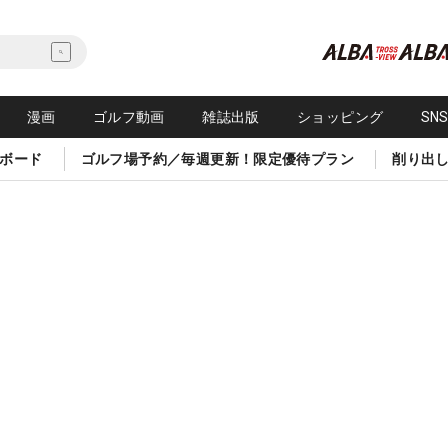
漫画
ゴルフ動画
雑誌出版
ショッピング
SN
ボード
ゴルフ場予約／毎週更新！限定優待プラン
削り出