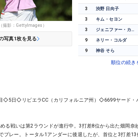
3
渋野 日向子
3
キム・セヨン
影：GettyImages）
3
ジェニファー・カプチョ
の写真
1
枚を見る
9
ネリー・コルダ
9
神谷 そら
順位の続き
◇5日◇リビエラCC（カリフォルニア州）◇6699ヤード・
める戦いは第2ラウンドが進行中。3打差8位から出た畑岡奈
」でプレー。トータル1アンダーに後退したが、首位と3打差13