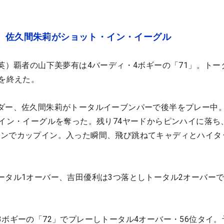
！ 佐久間朱莉がショット・イン・イーグル
全英）覇者の山下美夢有は4バーディ・4ボギーの「71」。トー
目を終えた。
ダー、佐久間朱莉がトータルイーブンパーで後半をプレー中
・イン・イーグルを奪った。残り74ヤードからピンハイに落ち
ピンでカップイン。入った瞬間、飛び跳ねてキャディとハイタ
ータル1オーバー、吉田優利は3つ落としトータル2オーバー
3ボギーの「72」でプレーしトータル4オーバー・56位タイ。