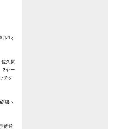
タル1オ
。佐久間
、2ヤー
ッチを
で終盤へ
予選通