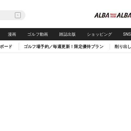
漫画
ゴルフ動画
雑誌出版
ショッピング
SN
ボード
ゴルフ場予約／毎週更新！限定優待プラン
削り出