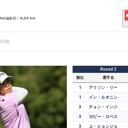
 Net編集部
/
ALBA Net
時12分
Round
2
順位
選手名
1
アリソン・リー
1
イン・ルオニン
3
チョン・インジ
3
ガビー・ロペス
3
ユ・ヒョンジョ