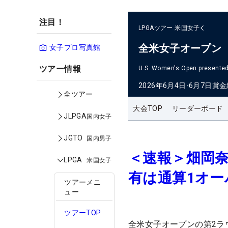
注目！
LPGAツアー
米国女子
全米女子オープン
女子プロ写真館
ツアー情報
U.S. Women's Open presented 
2026年6月4日-6月7日
賞金
全ツアー
大会TOP
リーダーボード
JLPGA
国内女子
JGTO
国内男子
＜速報＞畑岡奈
LPGA
米国女子
有は通算1オー
ツアーメニ
ュー
ツアーTOP
全米女子オープンの第2ラ