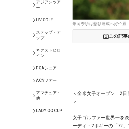
アジアンツア
ー
LIV GOLF
畑岡奈紗は悲願達成へ好位置 （撮
ステップ・ア
この記事
ップ
ネクストヒロ
イン
PGAシニア
ACNツアー
アマチュア・
＜全米女子オープン 2日目
他
＞
LADY GO CUP
女子ゴルファー世界一を決
ーディ・2ボギーの「72