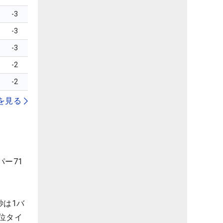
-3
-3
-3
-2
-2
を見る
パー71
紗は1バ
位タイ