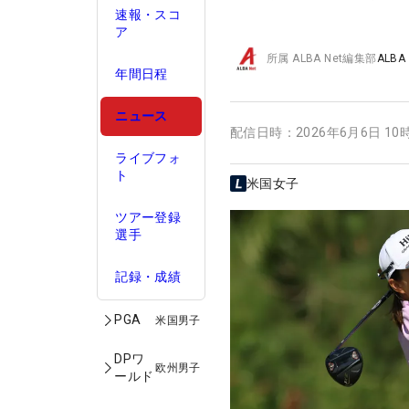
速報・スコ
ア
所属
ALBA Net編集部
ALBA
年間日程
ニュース
配信日時：
2026年6月6日 10
ライブフォ
ト
米国女子
ツアー登録
選手
記録・成績
PGA
米国男子
DPワ
欧州男子
ールド