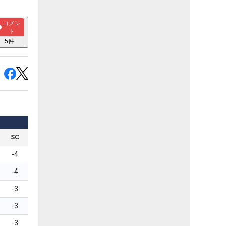
コメン
ト
5
件
SC
-4
-4
-3
-3
-3