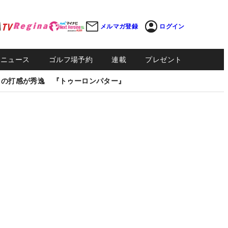
メルマガ登録
ログイン
Sニュース
ゴルフ場予約
連載
プレゼント
しの打感が秀逸 『トゥーロンパター』