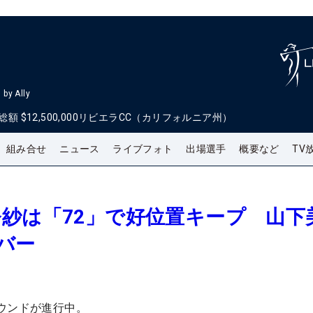
by Ally
総額
$12,500,000
リビエラCC（カリフォルニア州）
組み合せ
ニュース
ライブフォト
出場選手
概要など
TV
紗は「72」で好位置キープ 山下
バー
ウンドが進行中。