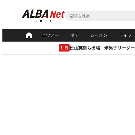
全ツアー
ギア
レッスン
ライフ
松山英樹ら出場 米男子リーダー
注目