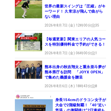
世界の最新スイングは「圧縮」がキ
ーワード！ 久常涼が飛んで曲がら
ない理由
2026年8月7日 (金) 12時00分
35
【毎週更新】関東エリアの人気コー
スを特別優待料金で予約ができる！
2026年8月7日 (金) 06時00分
1
熊本出身の秋吉翔太と重永亜斗夢が
熊本県庁を訪問 「JOYX OPEN」
で集めた義援金を贈呈
2026年8月6日 (木) 18時43分
8
身長154cmのドラコン女子が
大会で2階級制覇！「40°近い
気温」の激闘後は“2日連続も