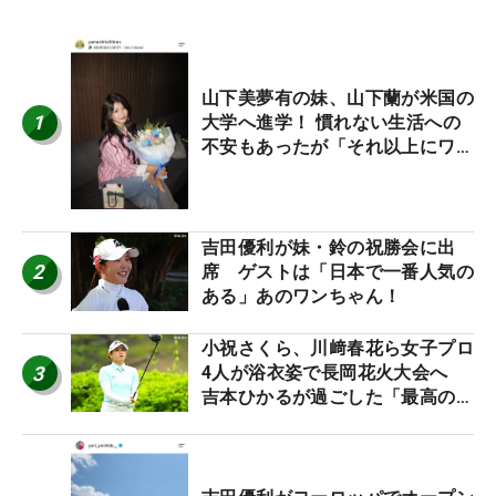
山下美夢有の妹、山下蘭が米国の
1
大学へ進学！ 慣れない生活への
不安もあったが「それ以上にワク
ワクしています」
吉田優利が妹・鈴の祝勝会に出
2
席 ゲストは「日本で一番人気の
ある」あのワンちゃん！
小祝さくら、川﨑春花ら女子プロ
3
4人が浴衣姿で長岡花火大会へ
吉本ひかるが過ごした「最高の夏
休み！」