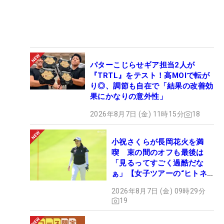
パターこじらせギア担当2人が
『TRTL』をテスト！高MOIで転が
り◎、調節も自在で「結果の改善効
果にかなりの意外性」
2026年8月7日 (金) 11時15分
18
小祝さくらが長岡花火を満
喫 束の間のオフも最後は
「見るってすごく過酷だな
ぁ」【女子ツアーの“ヒトネ
タ”】
2026年8月7日 (金) 09時29分
19