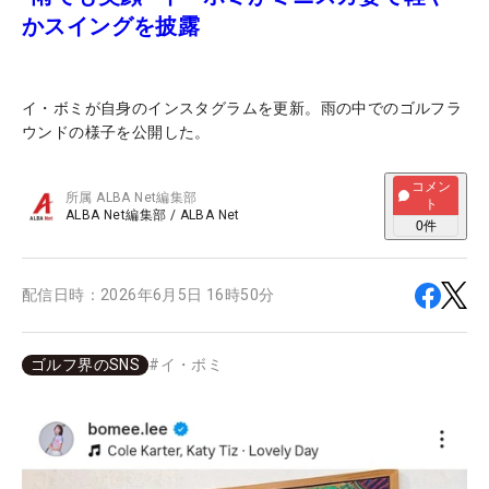
かスイングを披露
イ・ボミが自身のインスタグラムを更新。雨の中でのゴルフラ
ウンドの様子を公開した。
コメン
所属
ALBA Net編集部
ト
ALBA Net編集部
/
ALBA Net
0
件
配信日時：
2026年6月5日 16時50分
ゴルフ界のSNS
#
イ・ボミ