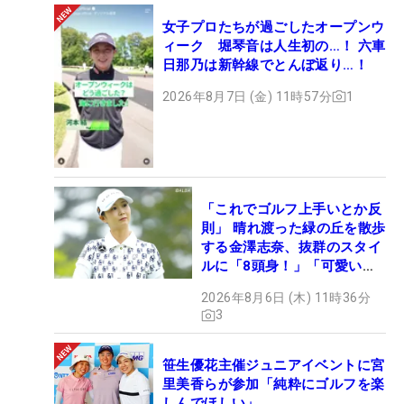
女子プロたちが過ごしたオープンウ
ィーク 堀琴音は人生初の…！ 六車
日那乃は新幹線でとんぼ返り…！
2026年8月7日 (金) 11時57分
1
「これでゴルフ上手いとか反
則」 晴れ渡った緑の丘を散歩
する金澤志奈、抜群のスタイ
ルに「8頭身！」「可愛いに
も程がある」
2026年8月6日 (木) 11時36分
3
笹生優花主催ジュニアイベントに宮
里美香らが参加「純粋にゴルフを楽
しんでほしい」