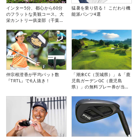
インター5分、都心から60分
猛暑を乗り切る！ こだわり機
のフラットな美観コース。大
能派パンツ4選
栄カントリー俱楽部（千葉
県）
仲宗根澄香が平均パット数
「潮来CC（茨城県）」＆「鹿
『TRTL』で6人抜き！
児島ガーデンGC（鹿児島
県）」の無料プレー券が当た
る！！