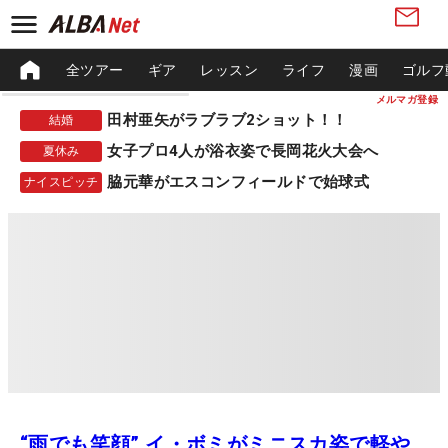
全ツアー
ギア
レッスン
ライフ
漫画
ゴルフ
メルマガ登録
田村亜矢がラブラブ2ショット！！
結婚
女子プロ4人が浴衣姿で長岡花火大会へ
夏休み
脇元華がエスコンフィールドで始球式
ナイスピッチ
“雨でも笑顔” イ・ボミがミニスカ姿で軽や