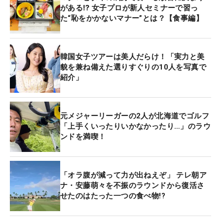
がある⁉ 女子プロが新人セミナーで習っ
た“恥をかかないマナー”とは？【食事編】
韓国女子ツアーは美人だらけ！「実力と美
貌を兼ね備えた選りすぐりの10人を写真で
紹介」
元メジャーリーガーの2人が北海道でゴルフ
「上手くいったりいかなかったり…」のラウ
ンドを満喫！
「オラ腹が減って力が出ねえぞ」 テレ朝ア
ナ・安藤萌々を不振のラウンドから復活さ
せたのはたった一つの食べ物!?