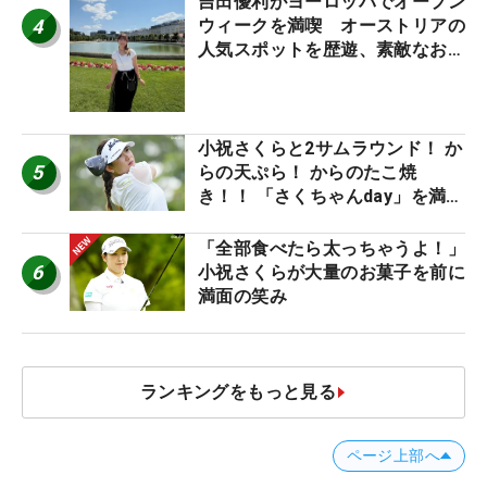
吉田優利がヨーロッパでオープン
4
ウィークを満喫 オーストリアの
人気スポットを歴遊、素敵なお土
産もゲット！
小祝さくらと2サムラウンド！ か
5
らの天ぷら！ からのたこ焼
き！！ 「さくちゃんday」を満喫
した吉本ひかるの福岡遠征最終日
「全部食べたら太っちゃうよ！」
6
小祝さくらが大量のお菓子を前に
満面の笑み
ランキングをもっと見る
ページ上部へ