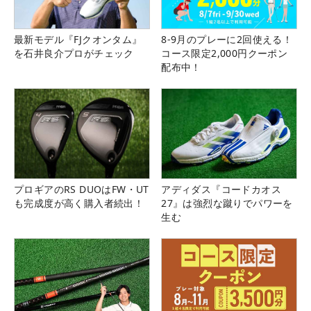
最新モデル『FJクオンタム』
8-9月のプレーに2回使える！
を石井良介プロがチェック
コース限定2,000円クーポン
配布中！
プロギアのRS DUOはFW・UT
アディダス『コードカオス
も完成度が高く購入者続出！
27』は強烈な蹴りでパワーを
生む