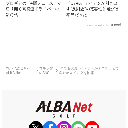
プロギアの「4層フェース」が
『G740』アイアンが引き出
切り開く高初速ドライバーの
す“反則級”の寛容性と飛びは
新時代
本当だった！
Recommended by
ゴルフ総合サイト
ゴルフ界
“雨でも笑顔” イ・ボミがミニスカ姿で
ALBA Net
のSNS
軽やかスイングを披露