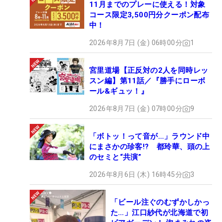
11月までのプレーに使える！対象
コース限定3,500円分クーポン配布
中！
2026年8月7日 (金) 06時00分
1
宮里道場【正反対の2人を同時レッ
スン編】第11話／『勝手にローボ
ール&ギュッ！』
2026年8月7日 (金) 07時00分
9
「ボトッ！って音が…」ラウンド中
にまさかの珍客!? 都玲華、頭の上
のセミと“共演”
2026年8月6日 (木) 16時45分
3
「ビール注ぐのむずかしかっ
た…」江口紗代が北海道で初