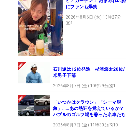
ビアガーデン！ 泡まみれの姿
にファンも爆笑
2026年8月6日 (木) 13時27分
1
石川遼は12位発進 杉浦悠太20位/
米男子下部
2026年8月7日 (金) 10時29分
1
「いつかはクラウン」「シーマ現
象」……あの熱狂を覚えているか？
バブルのゴルフ場を彩った名車たち
2026年8月7日 (金) 11時30分
10