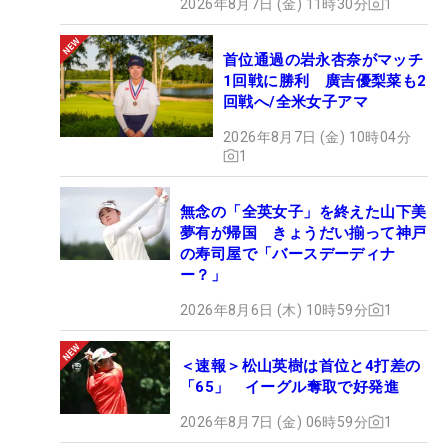
2026年8月7日 (金) 11時30分
1
首位通過の岩永杏奈がマッチ
1回戦に勝利 廣吉優梨菜も2
回戦へ/全米女子アマ
2026年8月7日 (金) 10時04分
1
無念の「全英女子」を終えた山下美
夢有が帰国 きょうだい揃って神戸
の寿司屋で「バースデーディナ
ー？」
2026年8月6日 (木) 10時59分
1
＜速報＞松山英樹は首位と4打差の
「65」 イーグル奪取で好発進
2026年8月7日 (金) 06時59分
1