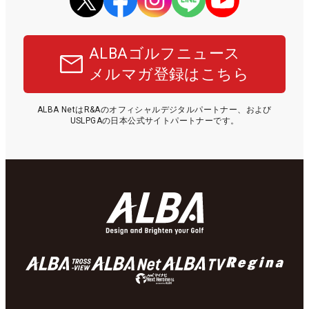
ALBAゴルフニュース
メルマガ登録はこちら
ALBA NetはR&Aのオフィシャルデジタルパートナー、および
USLPGAの日本公式サイトパートナーです。