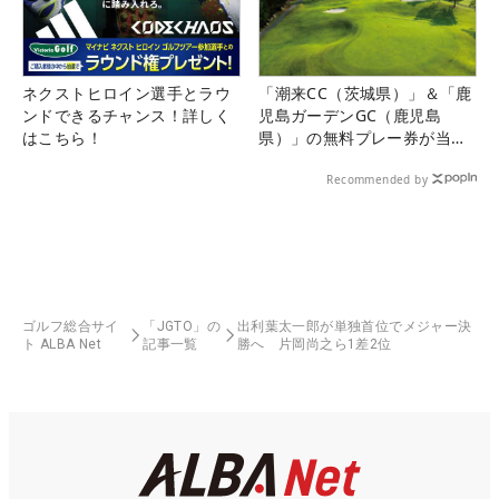
ネクストヒロイン選手とラウ
「潮来CC（茨城県）」＆「鹿
ンドできるチャンス！詳しく
児島ガーデンGC（鹿児島
はこちら！
県）」の無料プレー券が当た
る！！
Recommended by
ゴルフ総合サイ
「JGTO」の
出利葉太一郎が単独首位でメジャー決
ト ALBA Net
記事一覧
勝へ 片岡尚之ら1差2位