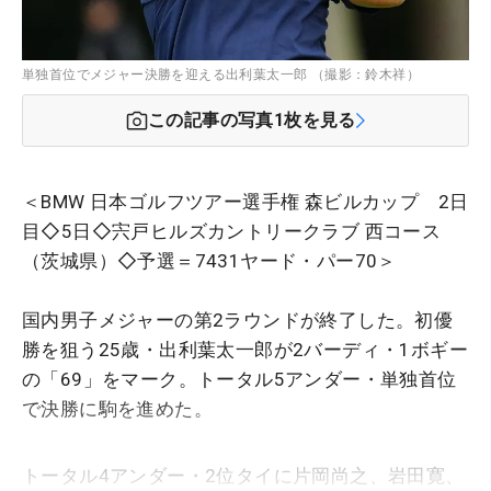
単独首位でメジャー決勝を迎える出利葉太一郎 （撮影：鈴木祥）
この記事の写真
1
枚を見る
＜BMW 日本ゴルフツアー選手権 森ビルカップ 2日
目◇5日◇宍戸ヒルズカントリークラブ 西コース
（茨城県）◇予選＝7431ヤード・パー70＞
国内男子メジャーの第2ラウンドが終了した。初優
勝を狙う25歳・出利葉太一郎が2バーディ・1ボギー
の「69」をマーク。トータル5アンダー・単独首位
で決勝に駒を進めた。
トータル4アンダー・2位タイに片岡尚之、岩田寛、