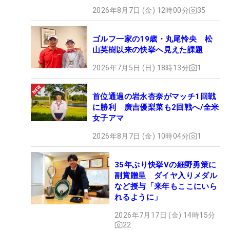
2026年8月7日 (金) 12時00分
35
ゴルフ一家の19歳・丸尾怜央 松
山英樹以来の快挙へ見えた課題
2026年7月5日 (日) 18時13分
1
首位通過の岩永杏奈がマッチ1回戦
に勝利 廣吉優梨菜も2回戦へ/全米
女子アマ
2026年8月7日 (金) 10時04分
1
35年ぶり快挙Vの細野勇策に
副賞贈呈 ダイヤ入りメダル
など授与「来年もここにいら
れるように」
2026年7月17日 (金) 14時15分
22