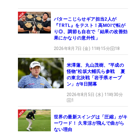
パターこじらせギア担当2人が
『TRTL』をテスト！高MOIで転が
り◎、調節も自在で「結果の改善効
果にかなりの意外性」
2026年8月7日 (金) 11時15分
18
米澤蓮、丸山茂樹、“平成の
怪物”松坂大輔氏ら参戦 夏
の東北決戦「岩手県オープ
ン」が8日開幕
2026年8月5日 (水) 11時30分
1
世界の最新スイングは「圧縮」がキ
ーワード！ 久常涼が飛んで曲がら
ない理由