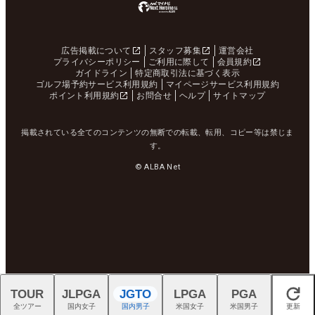
広告掲載について
スタッフ募集
運営会社
プライバシーポリシー
ご利用に際して
会員規約
ガイドライン
特定商取引法に基づく表示
ゴルフ場予約サービス利用規約
マイページサービス利用規約
ポイント利用規約
お問合せ
ヘルプ
サイトマップ
掲載されている全てのコンテンツの無断での転載、転用、コピー等は禁じま
す。
© ALBA Net
TOUR
JLPGA
JGTO
LPGA
PGA
閉じる
全ツアー
国内女子
国内男子
米国女子
米国男子
更新