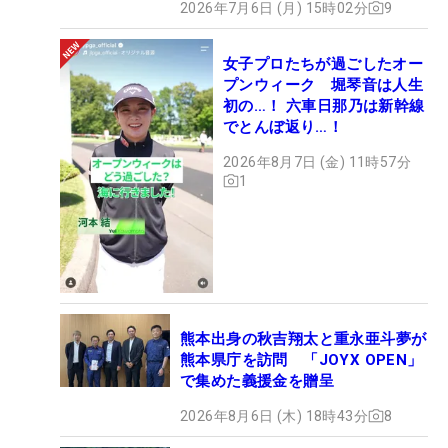
2026年7月6日 (月) 15時02分
9
女子プロたちが過ごしたオー
プンウィーク 堀琴音は人生
初の…！ 六車日那乃は新幹線
でとんぼ返り…！
2026年8月7日 (金) 11時57分
1
熊本出身の秋吉翔太と重永亜斗夢が
熊本県庁を訪問 「JOYX OPEN」
で集めた義援金を贈呈
2026年8月6日 (木) 18時43分
8