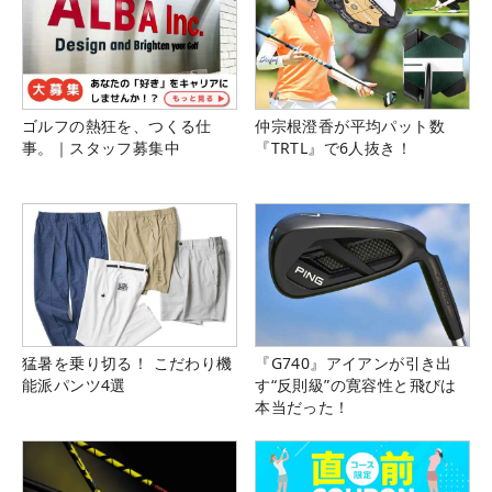
ゴルフの熱狂を、つくる仕
仲宗根澄香が平均パット数
事。｜スタッフ募集中
『TRTL』で6人抜き！
猛暑を乗り切る！ こだわり機
『G740』アイアンが引き出
能派パンツ4選
す“反則級”の寛容性と飛びは
本当だった！