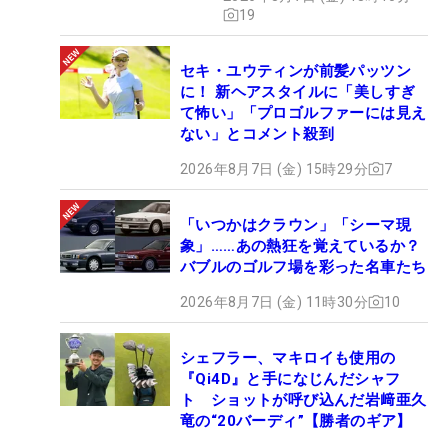
19
セキ・ユウティンが前髪パッツン
に！ 新ヘアスタイルに「美しすぎ
て怖い」「プロゴルファーには見え
ない」とコメント殺到
2026年8月7日 (金) 15時29分
7
「いつかはクラウン」「シーマ現
象」……あの熱狂を覚えているか？
バブルのゴルフ場を彩った名車たち
2026年8月7日 (金) 11時30分
10
シェフラー、マキロイも使用の
『Qi4D』と手になじんだシャフ
ト ショットが呼び込んだ岩﨑亜久
竜の“20バーディ”【勝者のギア】