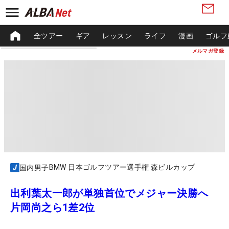
全ツアー
ギア
レッスン
ライフ
漫画
ゴルフ
メルマガ登録
BMW 日本ゴルフツアー選手権 森ビルカップ
国内男子
出利葉太一郎が単独首位でメジャー決勝へ
片岡尚之ら1差2位