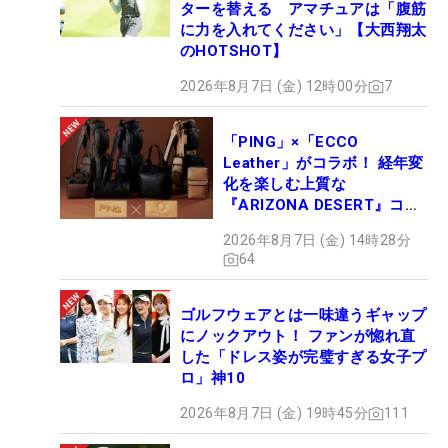
ターを替える アマチュアは「腹筋
に力を入れてください」【大西翔太
のHOTSHOT】
2026年8月7日 (金) 12時00分
7
「PING」×「ECCO
Leather」がコラボ！ 経年変
化を楽しむ上質な
『ARIZONA DESERT』コレ
クション、9月15日限定デビ
2026年8月7日 (金) 14時28分
ュー
64
ゴルフウェアとは一味違うギャップ
にノックアウト！ ファンが惚れ直
した「ドレス姿が完璧すぎる女子プ
ロ」神10
2026年8月7日 (金) 19時45分
111