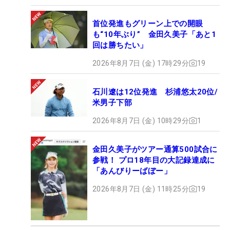
首位発進もグリーン上での開眼
も“10年ぶり” 金田久美子「あと1
回は勝ちたい」
2026年8月7日 (金) 17時29分
19
石川遼は12位発進 杉浦悠太20位/
米男子下部
2026年8月7日 (金) 10時29分
1
金田久美子がツアー通算500試合に
参戦！ プロ18年目の大記録達成に
「あんびりーばぼー」
2026年8月7日 (金) 11時25分
19