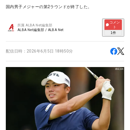
国内男子メジャーの第2ラウンドが終了した。
コメン
所属
ALBA Net編集部
ト
ALBA Net編集部
/
ALBA Net
1
件
配信日時：
2026年6月5日 18時50分