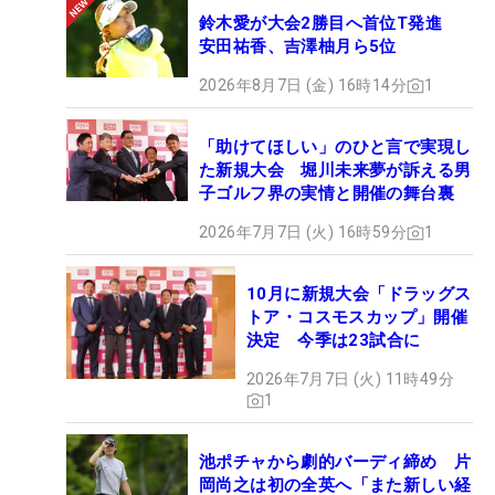
鈴木愛が大会2勝目へ首位T発進
安田祐香、吉澤柚月ら5位
2026年8月7日 (金) 16時14分
1
「助けてほしい」のひと言で実現し
た新規大会 堀川未来夢が訴える男
子ゴルフ界の実情と開催の舞台裏
2026年7月7日 (火) 16時59分
1
10月に新規大会「ドラッグス
トア・コスモスカップ」開催
決定 今季は23試合に
2026年7月7日 (火) 11時49分
1
池ポチャから劇的バーディ締め 片
岡尚之は初の全英へ「また新しい経