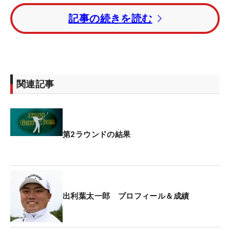
大西魁斗。トータル3アンダー・5位タイには小斉平
記事の続きを読む
優和と若原亮太が続いた。
選手会長の阿久津未来也、飛ばし屋の河本力はトー
タル2アンダー・7位タイ。22歳の中野麟太朗、48
歳の近藤智弘らはトータル1アンダー・9位タイで予
関連記事
選を通過した。
昨年覇者の蟬川泰果はトータル1オーバー・21位タ
イで決勝へ。2週連続優勝がかかっていたショー
第2ラウンドの結果
ン・ノリス（南アフリカ）は、トータル6オーバ
ー・81位タイで予選落ちを喫した。
賞金総額は1億5000万円。優勝者には3000万円が贈
出利葉太一郎 プロフィール＆成績
られる。