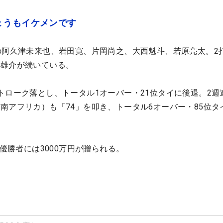
ょうもイケメンです
の阿久津未来也、岩田寛、片岡尚之、大西魁斗、若原亮太。2
本雄介が続いている。
トローク落とし、トータル1オーバー・21位タイに後退。2週
南アフリカ）も「74」を叩き、トータル6オーバー・85位タ
。優勝者には3000万円が贈られる。