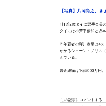
【写真】片岡尚之、き
1打差2位タイに選手会長
タイには小斉平優和と坂
昨年覇者の蟬川泰果は4ス
かかるショーン・ノリス（
んでいる。
賞金総額は1億5000万円