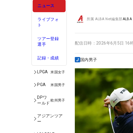
ニュース
ライブフォ
所属
ALBA Net編集部
ALBA
ト
ツアー登録
配信日時：
2026年6月5日 16
選手
記録・成績
国内男子
LPGA
米国女子
PGA
米国男子
DPワ
欧州男子
ールド
アジアンツア
ー