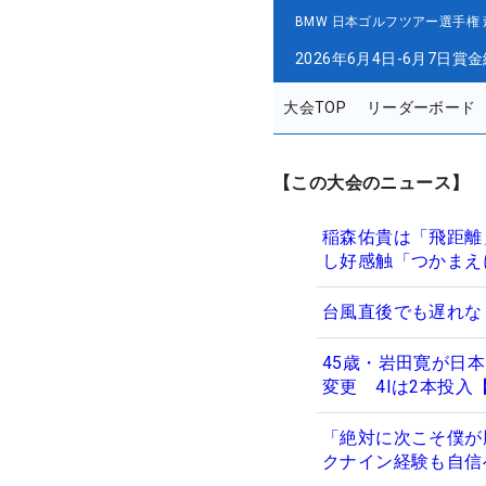
BMW 日本ゴルフツアー選手権
2026年6月4日-6月7日
賞金
大会TOP
リーダーボード
【この大会のニュース】
稲森佑貴は「飛距離
し好感触「つかまえ
台風直後でも遅れな
45歳・岩田寛が日
変更 4Iは2本投入
「絶対に次こそ僕が
クナイン経験も自信