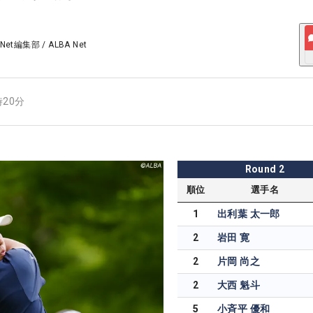
 Net編集部
/
ALBA Net
時20分
Round
2
順位
選手名
1
出利葉 太一郎
2
岩田 寛
2
片岡 尚之
2
大西 魁斗
5
小斉平 優和