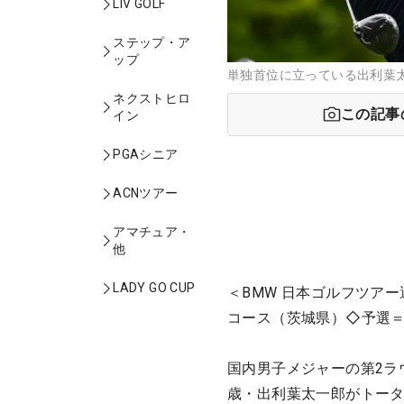
LIV GOLF
ステップ・ア
ップ
単独首位に立っている出利葉太
ネクストヒロ
この記事
イン
PGAシニア
ACNツアー
アマチュア・
他
LADY GO CUP
＜BMW 日本ゴルフツア
コース（茨城県）◇予選＝7
国内男子メジャーの第2ラ
歳・出利葉太一郎がトータ