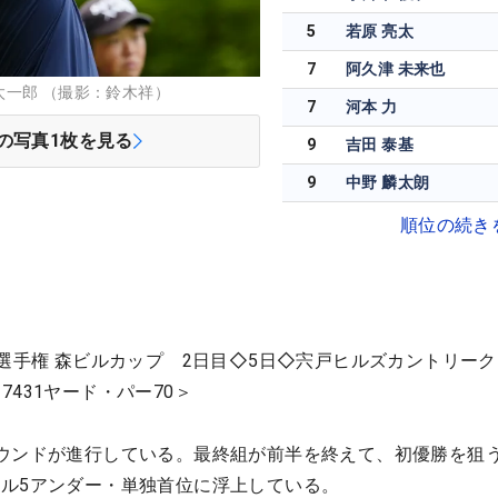
5
若原 亮太
7
阿久津 未来也
一郎 （撮影：鈴木祥）
7
河本 力
の写真
1
枚を見る
9
吉田 泰基
9
中野 麟太朗
順位の続き
ー選手権 森ビルカップ 2日目◇5日◇宍戸ヒルズカントリーク
431ヤード・パー70＞
ウンドが進行している。最終組が前半を終えて、初優勝を狙う
ル5アンダー・単独首位に浮上している。