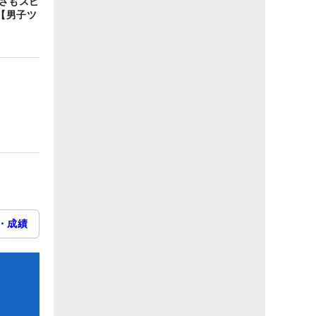
高さもスピ
【男子ツ
・成績