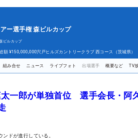
ツアー選手権 森ビルカップ
 森ビルカップ
総額
¥150,000,000
宍戸ヒルズカントリークラブ 西コース（茨城県）
組み合せ
ニュース
ライブフォト
出場選手
概要など
TV
葉太一郎が単独首位 選手会長・阿
走
ウンドが進行している。