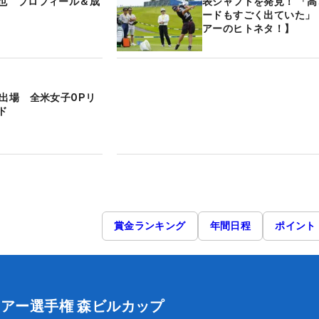
也 プロフィール＆成
表シャフトを発見！ 「
ードもすごく出ていた」
アーのヒトネタ！】
人出場 全米女子OPリ
ド
賞金ランキング
年間日程
ポイント
ツアー選手権 森ビルカップ