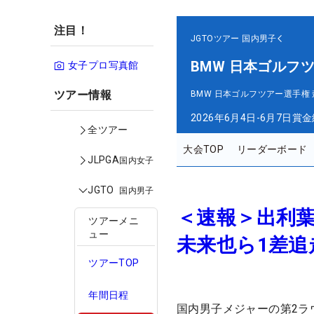
注目！
JGTOツアー
国内男子
BMW 日本ゴルフ
女子プロ写真館
ツアー情報
BMW 日本ゴルフツアー選手権
2026年6月4日-6月7日
賞金
全ツアー
大会TOP
リーダーボード
JLPGA
国内女子
JGTO
国内男子
＜速報＞出利
ツアーメニ
ュー
未来也ら1差追
ツアーTOP
年間日程
国内男子メジャーの第2ラ