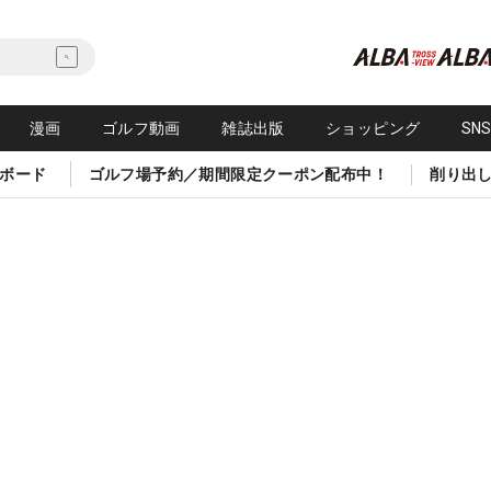
漫画
ゴルフ動画
雑誌出版
ショッピング
SN
ボード
ゴルフ場予約／期間限定クーポン配布中！
削り出