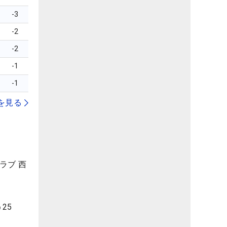
-3
-2
-2
-1
-1
を見る
ラブ 西
25