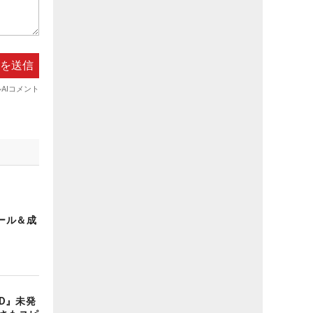
ール＆成
AD』未発