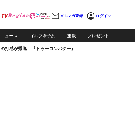
メルマガ登録
ログイン
Sニュース
ゴルフ場予約
連載
プレゼント
しの打感が秀逸 『トゥーロンパター』