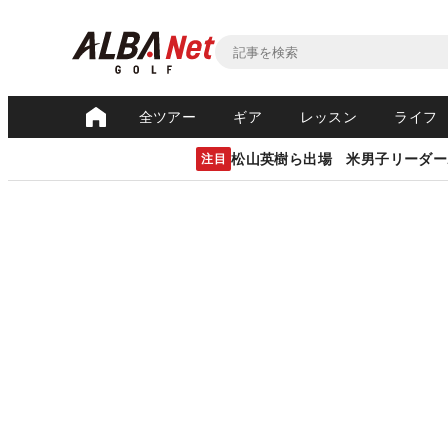
全ツアー
ギア
レッスン
ライフ
松山英樹ら出場 米男子リーダー
注目