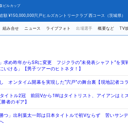
 森ビルカップ
総額
¥150,000,000
宍戸ヒルズカントリークラブ 西コース（茨城県）
組み合せ
ニュース
ライブフォト
出場選手
概要など
TV
」求め昨年からSRに変更 フジクラの“未発表シャフト”を実
にいける」【男子ツアーのヒトネタ！】
し オンタイム開幕を実現した“宍戸”の舞台裏【現地記者コ
本タイトル2冠 前回Vから1Wはタイトリスト、アイアンはミ
【勝者のギア】
勝つ」出利葉太一郎は日本タイトルで初Vならず 苦いサン
へ