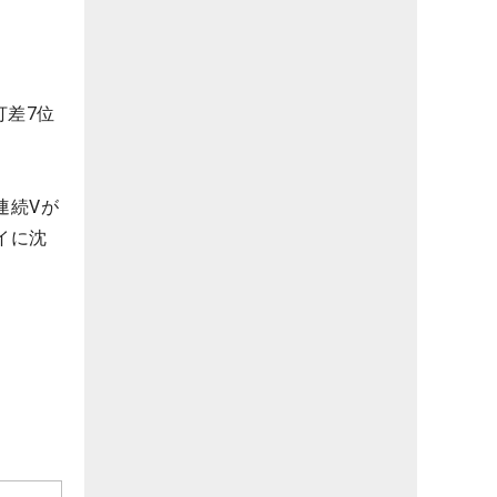
打差7位
連続Vが
イに沈