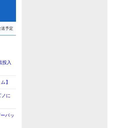
放送予定
戦投入
ラム】
ズノに
デーバッ