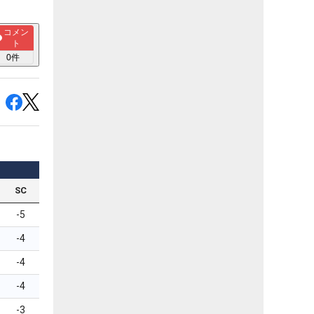
コメン
ト
0
件
SC
-5
-4
-4
-4
-3