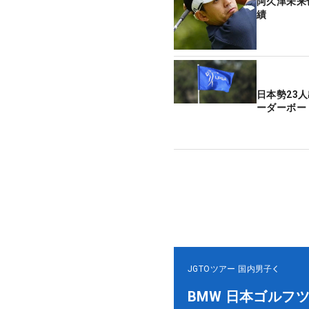
阿久津未来
績
日本勢23
ーダーボー
JGTOツアー
国内男子
BMW 日本ゴルフ