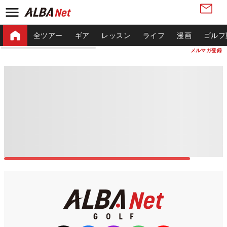
全ツアー
ギア
レッスン
ライフ
漫画
ゴルフ
メルマガ登録