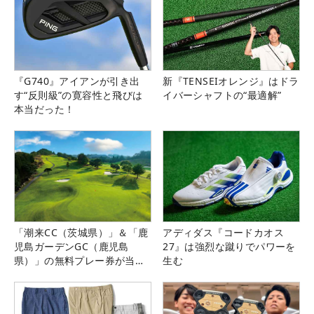
『G740』アイアンが引き出
新『TENSEIオレンジ』はドラ
す“反則級”の寛容性と飛びは
イバーシャフトの“最適解”
本当だった！
「潮来CC（茨城県）」＆「鹿
アディダス『コードカオス
児島ガーデンGC（鹿児島
27』は強烈な蹴りでパワーを
県）」の無料プレー券が当た
生む
る！！