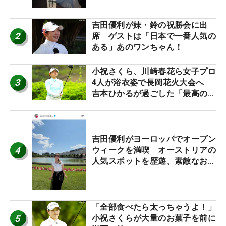
吉田優利が妹・鈴の祝勝会に出
2
席 ゲストは「日本で一番人気の
ある」あのワンちゃん！
小祝さくら、川﨑春花ら女子プロ
3
4人が浴衣姿で長岡花火大会へ
吉本ひかるが過ごした「最高の夏
休み！」
吉田優利がヨーロッパでオープン
4
ウィークを満喫 オーストリアの
人気スポットを歴遊、素敵なお土
産もゲット！
「全部食べたら太っちゃうよ！」
5
小祝さくらが大量のお菓子を前に