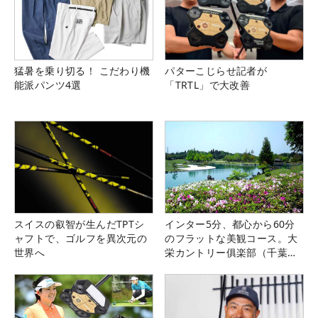
猛暑を乗り切る！ こだわり機
パターこじらせ記者が
能派パンツ4選
「TRTL」で大改善
スイスの叡智が生んだTPTシ
インター5分、都心から60分
ャフトで、ゴルフを異次元の
のフラットな美観コース。大
世界へ
栄カントリー俱楽部（千葉
県）