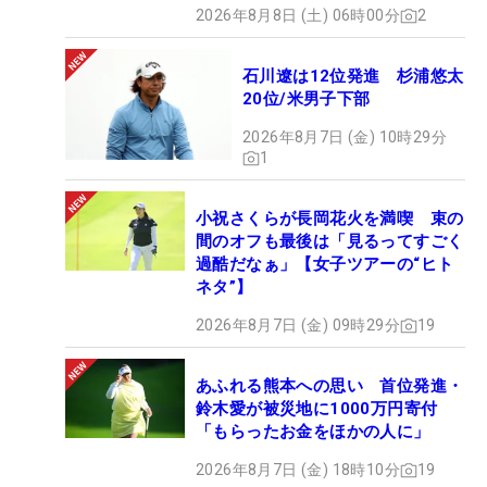
2026年8月8日 (土) 06時00分
2
石川遼は12位発進 杉浦悠太
20位/米男子下部
2026年8月7日 (金) 10時29分
1
小祝さくらが長岡花火を満喫 束の
間のオフも最後は「見るってすごく
過酷だなぁ」【女子ツアーの“ヒト
ネタ”】
2026年8月7日 (金) 09時29分
19
あふれる熊本への思い 首位発進・
鈴木愛が被災地に1000万円寄付
「もらったお金をほかの人に」
2026年8月7日 (金) 18時10分
19