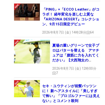
「PING」×「ECCO Leather」がコ
ラボ！ 経年変化を楽しむ上質な
『ARIZONA DESERT』コレクショ
ン、9月15日限定デビュー
2026年8月7日 (金) 14時28分
64
夏場の重いグリーンで女子プ
ロはパターを替える アマチ
ュアは「腹筋に力を入れてく
ださい」【大西翔太の
HOTSHOT】
2026年8月7日 (金) 12時00分
7
セキ・ユウティンが前髪パッツン
に！ 新ヘアスタイルに「美しすぎ
て怖い」「プロゴルファーには見え
ない」とコメント殺到