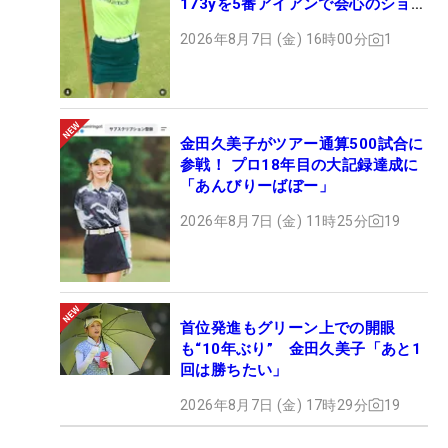
173yを5番アイアンで会心のショッ
ト
2026年8月7日 (金) 16時00分
1
金田久美子がツアー通算500試合に
参戦！ プロ18年目の大記録達成に
「あんびりーばぼー」
2026年8月7日 (金) 11時25分
19
首位発進もグリーン上での開眼
も“10年ぶり” 金田久美子「あと1
回は勝ちたい」
2026年8月7日 (金) 17時29分
19