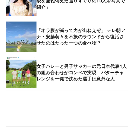
貌を兼ね備えた選りすぐりの10人を写真で
紹介」
「オラ腹が減って力が出ねえぞ」 テレ朝ア
ナ・安藤萌々を不振のラウンドから復活さ
せたのはたった一つの食べ物!?
女子バレーと男子サッカーの元日本代表4人
の組み合わせがコンペで実現 パターチャ
レンジを一発で沈めた選手は意外な人