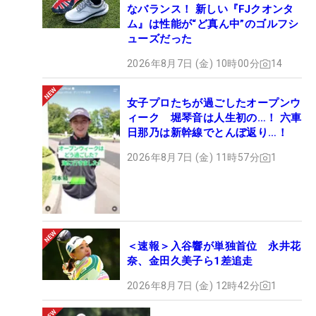
なバランス！ 新しい『FJクオンタ
ム』は性能が“ど真ん中”のゴルフシ
ューズだった
2026年8月7日 (金) 10時00分
14
女子プロたちが過ごしたオープンウ
ィーク 堀琴音は人生初の…！ 六車
日那乃は新幹線でとんぼ返り…！
2026年8月7日 (金) 11時57分
1
＜速報＞入谷響が単独首位 永井花
奈、金田久美子ら1差追走
2026年8月7日 (金) 12時42分
1