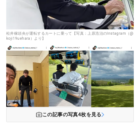
松井稼頭央が運転するカートに乗って【写真：上原浩治のInstagram（@
koji19uehara）より】
この記事の写真
4
枚を見る