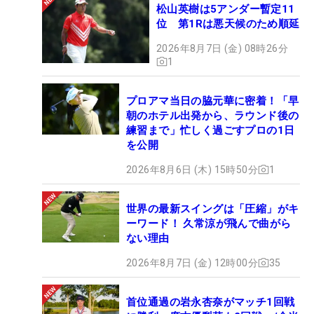
松山英樹は5アンダー暫定11
位 第1Rは悪天候のため順延
2026年8月7日 (金) 08時26分
1
プロアマ当日の脇元華に密着！「早
朝のホテル出発から、ラウンド後の
練習まで」忙しく過ごすプロの1日
を公開
2026年8月6日 (木) 15時50分
1
世界の最新スイングは「圧縮」がキ
ーワード！ 久常涼が飛んで曲がら
ない理由
2026年8月7日 (金) 12時00分
35
首位通過の岩永杏奈がマッチ1回戦