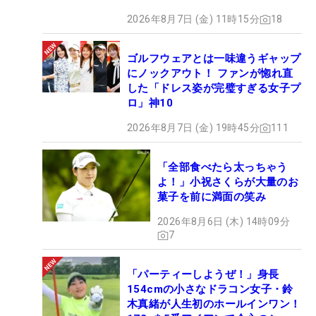
2026年8月7日 (金) 11時15分
18
ゴルフウェアとは一味違うギャップ
にノックアウト！ ファンが惚れ直
した「ドレス姿が完璧すぎる女子プ
ロ」神10
2026年8月7日 (金) 19時45分
111
「全部食べたら太っちゃう
よ！」小祝さくらが大量のお
菓子を前に満面の笑み
2026年8月6日 (木) 14時09分
7
「パーティーしようぜ！」身長
154cmの小さなドラコン女子・鈴
木真緒が人生初のホールインワン！