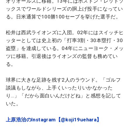
オリオールズに移籍。13年にはボストン・レッドソ
ックスでワールドシリーズの胴上げ投手になってい
る。日米通算で100勝100セーブを挙げた選手だ。
松井は西武ライオンズに入団。02年にはスイッチヒ
ッターとしては史上初の「打率3割・30本塁打・30
盗塁」を達成している。04年にニューヨーク・メッ
ツに移籍。引退後はライオンズの監督も務めてい
る。
球界に大きな足跡を残す2人のラウンド。「ゴルフ
談議もしながら、上手くいったりいかなかった
り…」「だから面白いんだけどね」と感想を記して
いた。
上原浩治のInstagram【@koji19uehara】