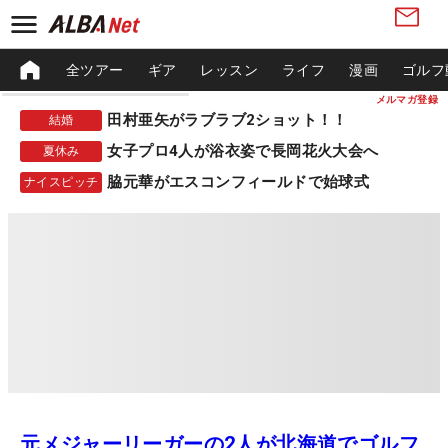
全ツアー
ギア
レッスン
ライフ
漫画
ゴルフ
メルマガ登録
田村亜矢がラブラブ2ショット！！
結婚
女子プロ4人が浴衣姿で長岡花火大会へ
夏休み
脇元華がエスコンフィールドで始球式
ナイスピッチ
元メジャーリーガーの2人が北海道でゴルフ