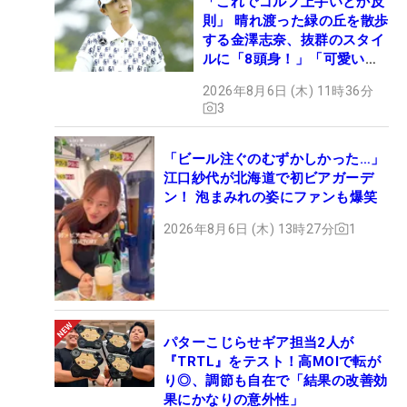
「これでゴルフ上手いとか反
則」 晴れ渡った緑の丘を散歩
する金澤志奈、抜群のスタイ
ルに「8頭身！」「可愛いに
も程がある」
2026年8月6日 (木) 11時36分
3
「ビール注ぐのむずかしかった…」
江口紗代が北海道で初ビアガーデ
ン！ 泡まみれの姿にファンも爆笑
2026年8月6日 (木) 13時27分
1
パターこじらせギア担当2人が
『TRTL』をテスト！高MOIで転が
り◎、調節も自在で「結果の改善効
果にかなりの意外性」