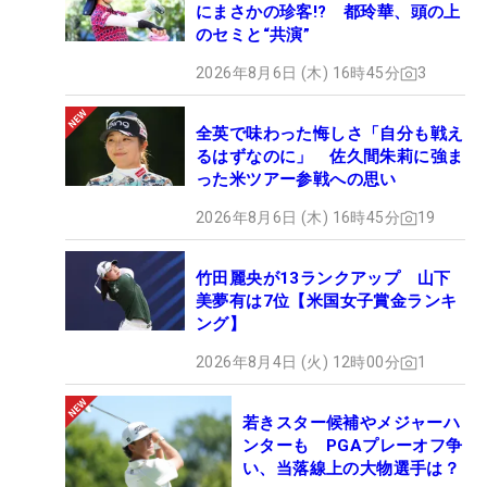
にまさかの珍客!? 都玲華、頭の上
のセミと“共演”
2026年8月6日 (木) 16時45分
3
全英で味わった悔しさ「自分も戦え
るはずなのに」 佐久間朱莉に強ま
った米ツアー参戦への思い
2026年8月6日 (木) 16時45分
19
竹田麗央が13ランクアップ 山下
美夢有は7位【米国女子賞金ランキ
ング】
2026年8月4日 (火) 12時00分
1
若きスター候補やメジャーハ
ンターも PGAプレーオフ争
い、当落線上の大物選手は？