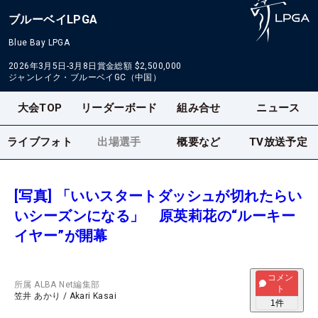
ブルーベイLPGA
Blue Bay LPGA
2026年3月5日-3月8日
賞金総額
$2,500,000
ジャンレイク・ブルーベイGC（中国）
大会TOP
リーダーボード
組み合せ
ニュース
ライブフォト
出場選手
概要など
TV放送予定
[写真] 「いいスタートダッシュが切れたらい
いシーズンになる」 原英莉花の“ルーキー
イヤー”が開幕
コメン
所属
ALBA Net編集部
ト
笠井 あかり
/
Akari Kasai
1
件