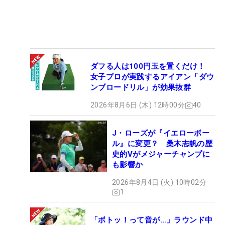
ダフる人は100円玉を置くだけ！
女子プロが実践するアイアン「ダウ
ンブロードリル」が効果抜群
2026年8月6日 (木) 12時00分
40
J・ローズが『イエローボー
ル』に変更？ 桑木志帆の歴
史的Vがメジャーチャンプに
も影響か
2026年8月4日 (火) 10時02分
1
「ボトッ！って音が…」ラウンド中