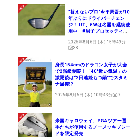
“替えないプロ”今平周吾が10
年ぶりにドライバーチェン
ジ！ UT、5Wは名器を継続使
用中 #男子プロセッティン
グ
2026年8月6日 (木) 15時49分
38
身長154cmのドラコン女子が大会
で2階級制覇！「40°近い気温」の
激闘後は“2日連続もつ鍋”でスタミ
ナ回復!?
2026年8月6日 (木) 10時43分
9
米国キャロウェイ、PGAツアー選
手たちが使用するノーメッキブレー
ドを限定発売