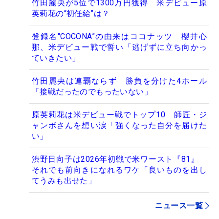
竹田麗央が5位で1300万円獲得 米デビュー原
英莉花の“初任給”は？
登録名“COCONA”の由来はココナッツ 櫻井心
那、米デビュー戦で誓い「逃げずに立ち向かっ
ていきたい」
竹田麗央は連覇ならず 勝負を分けた4ホール
「接戦だったのでもったいない」
原英莉花は米デビュー戦でトップ10 師匠・ジ
ャンボさんを想い涙「強くなった自分を届けた
い」
渋野日向子は2026年初戦で米ワースト『81』
それでも前向きになれるワケ「良いものを出し
てうみも出せた」
ニュース一覧