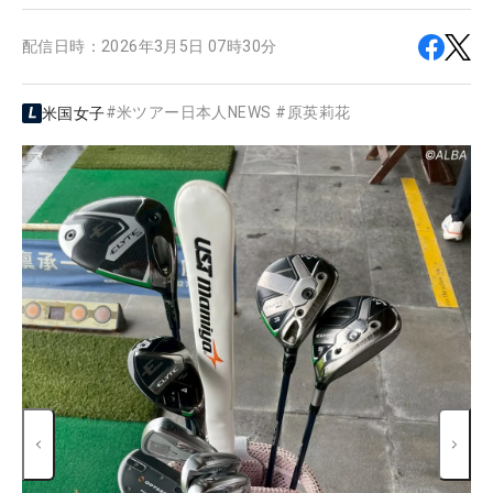
配信日時：
2026年3月5日 07時30分
#
米ツアー日本人NEWS
#
原英莉花
米国女子