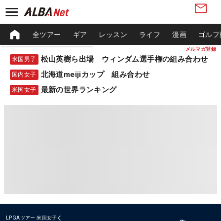
全ツアー
ギア
レッスン
ライフ
漫画
ゴルフ
メルマガ登録
松山英樹ら出場 ウィンダム選手権の組み合わせ
米国男子
北海道meijiカップ 組み合わせ
国内女子
最新の世界ランキング
米国女子
LPGAツアー
米国女子