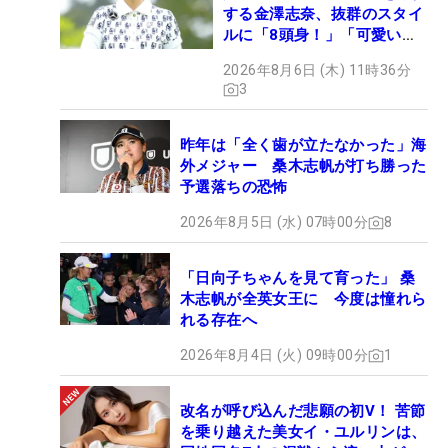
する金澤志奈、抜群のスタイ
ルに「8頭身！」「可愛いに
も程がある」
2026年8月6日 (木) 11時36分
3
昨年は「全く歯が立たなかった」海
外メジャー 桑木志帆が打ち勝った
予選落ちの恐怖
2026年8月5日 (水) 07時00分
8
「日向子ちゃんを見て育った」 桑
木志帆が全英女王に 今度は憧れら
れる存在へ
2026年8月4日 (火) 09時00分
1
改名が呼び込んだ悲願の初V！ 苦節
を乗り越えた美女イ・ユルリンは、