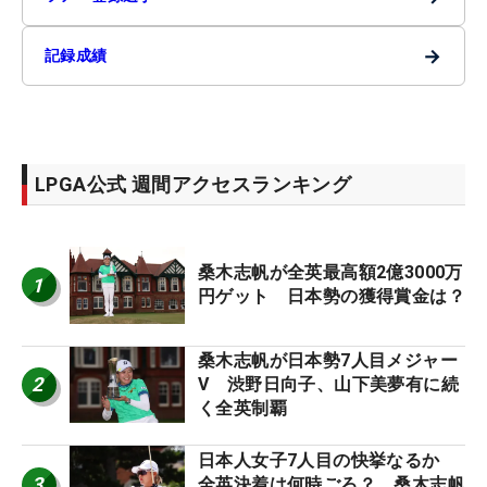
→
記録成績
LPGA公式 週間アクセスランキング
桑木志帆が全英最高額2億3000万
1
円ゲット 日本勢の獲得賞金は？
桑木志帆が日本勢7人目メジャー
2
V 渋野日向子、山下美夢有に続
く全英制覇
日本人女子7人目の快挙なるか
3
全英決着は何時ごろ？ 桑木志帆