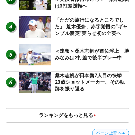
は3打差逆転へ
「ただの旅行になるところでし
4
た」 荒木優奈、赤字覚悟の“ギャ
ンブル渡英”実らせ初の全英へ
＜速報＞桑木志帆が首位浮上 勝
5
みなみは2打差で後半プレー中
桑木志帆が日本勢7人目の快挙
6
23歳ショットメーカー、その軌
跡を振り返る
ランキングをもっと見る
ページ上部へ