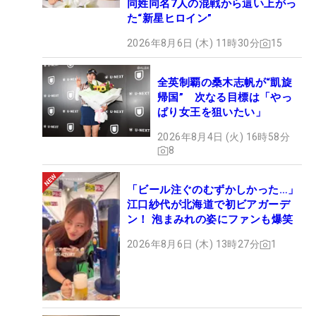
同姓同名7人の混戦から這い上がっ
た“新星ヒロイン”
2026年8月6日 (木) 11時30分
15
全英制覇の桑木志帆が“凱旋
帰国” 次なる目標は「やっ
ぱり女王を狙いたい」
2026年8月4日 (火) 16時58分
8
「ビール注ぐのむずかしかった…」
江口紗代が北海道で初ビアガーデ
ン！ 泡まみれの姿にファンも爆笑
2026年8月6日 (木) 13時27分
1