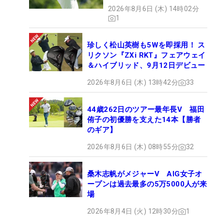
2026年8月6日 (木) 14時02分
1
珍しく松山英樹も5Wを即採用！ ス
リクソン『ZXi RKT』フェアウェイ
＆ハイブリッド、9月12日デビュー
2026年8月6日 (木) 13時42分
33
44歳262日のツアー最年長V 福田
侑子の初優勝を支えた14本【勝者
のギア】
2026年8月6日 (木) 08時55分
32
桑木志帆がメジャーV AIG女子オ
ープンは過去最多の5万5000人が来
場
2026年8月4日 (火) 12時30分
1