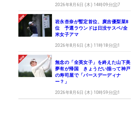
2026年8月6日 (木) 14時09分
7
岩永杏奈が暫定首位、廣吉優梨菜8
位 予選ラウンドは日没サスペ/全
米女子アマ
2026年8月6日 (木) 11時18分
1
無念の「全英女子」を終えた山下美
夢有が帰国 きょうだい揃って神戸
の寿司屋で「バースデーディナ
ー？」
2026年8月6日 (木) 10時59分
1