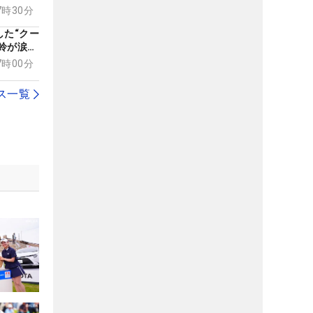
藤愛華が
07時30分
ュ
した“クー
鈴が涙を
意外と冷
07時00分
ス一覧