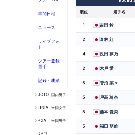
Round
順位
選手名
年間日程
1
吉田 鈴
ニュース
2
倉林 紅
ライブフォ
ト
4
政田 夢乃
ツアー登録
選手
2
木戸 愛
記録・成績
5
菅沼 菜々
JGTO
国内男子
5
戸髙 玲奈
LPGA
米国女子
5
藤本 愛菜
PGA
米国男子
5
福田 萌維
DPワ