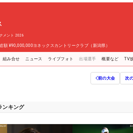
ス
メント 2026
総額
¥90,000,000
ヨネックスカントリークラブ（新潟県）
組み合せ
ニュース
ライブフォト
出場選手
概要など
TV
前の大会
次
スランキング