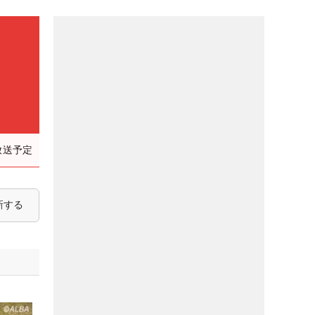
放送予定
新する