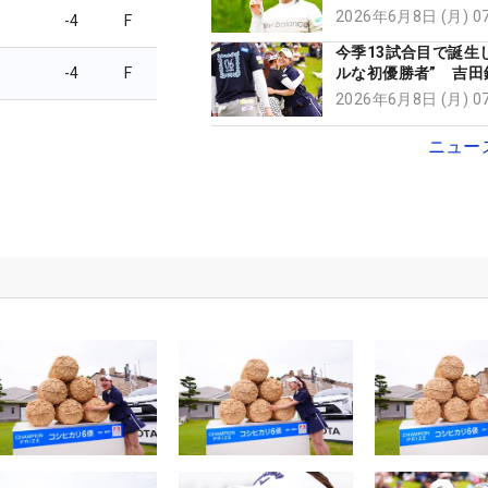
も…」 ルーキー伊
2026年6月8日 (月) 
-4
F
自己最高フィニッシ
今季13試合目で誕生
-4
F
ルな初優勝者” 吉田
流さなかった理由「
2026年6月8日 (月) 
静で」
ニュー