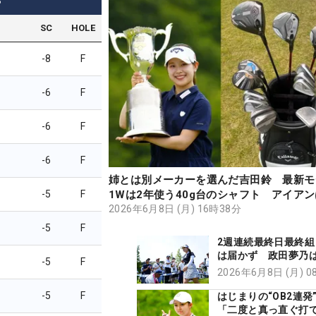
3
SC
HOLE
-8
F
-6
F
-6
F
-6
F
姉とは別メーカーを選んだ吉田鈴 最新モ
-5
F
1Wは2年使う40g台のシャフト アイア
鍛造 パターはソールに鉛ベッタリ【勝者
2026年6月8日 (月) 16時38分
ア】
-5
F
2週連続最終日最終組
は届かず 政田夢乃は
-5
F
目のトップ10入り「
2026年6月8日 (月) 
を目指したい」
-5
F
はじまりの“OB2連発
「二度と真っ直ぐ打