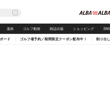
漫画
ゴルフ動画
雑誌出版
ショッピング
SN
ボード
ゴルフ場予約／期間限定クーポン配布中！
削り出