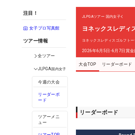
注目！
JLPGAツアー
国内女子
ヨネックスレディ
女子プロ写真館
ツアー情報
ヨネックスレディスゴルフトーナ
2026年6月5日-6月7日
賞金
全ツアー
大会TOP
リーダーボード
JLPGA
国内女子
今週の大会
リーダーボ
ード
リーダーボード
ツアーメニ
ュー
ツアーTOP