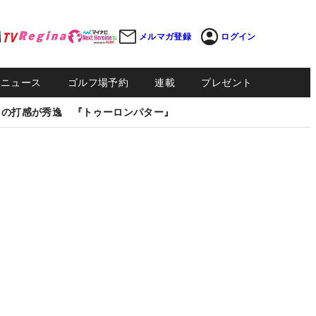
メルマガ登録
ログイン
Sニュース
ゴルフ場予約
連載
プレゼント
しの打感が秀逸 『トゥーロンパター』