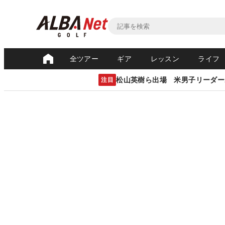
全ツアー
ギア
レッスン
ライフ
松山英樹ら出場 米男子リーダー
注目