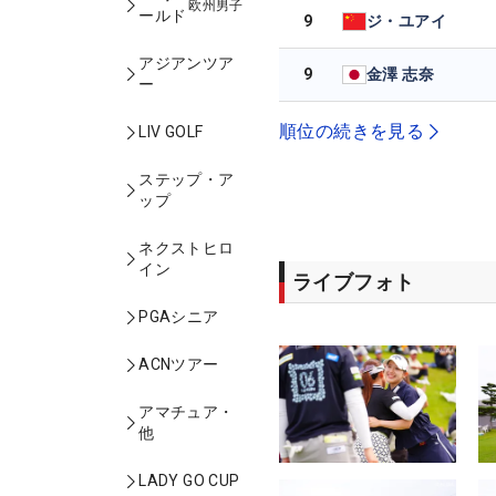
欧州男子
ールド
9
ジ・ユアイ
アジアンツア
9
金澤 志奈
ー
順位の続きを見る
LIV GOLF
ステップ・ア
ップ
ネクストヒロ
イン
ライブフォト
PGAシニア
ACNツアー
アマチュア・
他
LADY GO CUP