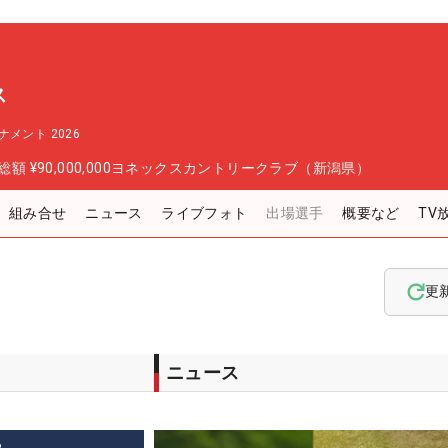
ス
メント 2026
総額
¥90,000,000
ヨネックスカントリークラブ（新潟県）
組み合せ
ニュース
ライブフォト
出場選手
概要など
TV
更
ニュース