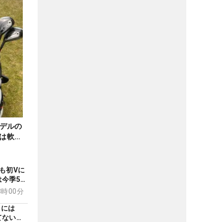
デルの
ンは軟鉄
のギ
も初Vに
今季5度
もっと上
08時00分
”には
てないか