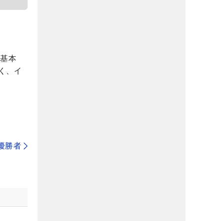
を基本
く、イ
代優勝者