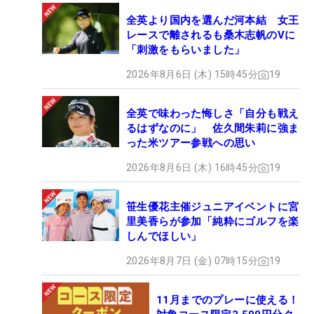
全英より国内を選んだ河本結 女王
レースで離されるも桑木志帆のVに
「刺激をもらいました」
2026年8月6日 (木) 15時45分
19
全英で味わった悔しさ「自分も戦え
るはずなのに」 佐久間朱莉に強ま
った米ツアー参戦への思い
2026年8月6日 (木) 16時45分
19
笹生優花主催ジュニアイベントに宮
里美香らが参加「純粋にゴルフを楽
しんでほしい」
2026年8月7日 (金) 07時15分
19
11月までのプレーに使える！