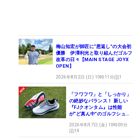
梅山知宏が師匠に“恩返し”の大会初
優勝 伊澤利光と取り組んだゴルフ
改革の日々【MAIN STAGE JOYX
OPEN】
2026年8月2日 (日) 10時11分
1
「フワフワ」と「しっかり」
の絶妙なバランス！ 新しい
『FJクオンタム』は性能
が“ど真ん中”のゴルフシュー
ズだった
2026年8月7日 (金) 10時00分
14