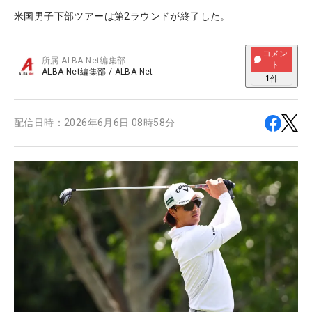
米国男子下部ツアーは第2ラウンドが終了した。
コメン
所属
ALBA Net編集部
ト
ALBA Net編集部
/
ALBA Net
1
件
配信日時：
2026年6月6日 08時58分