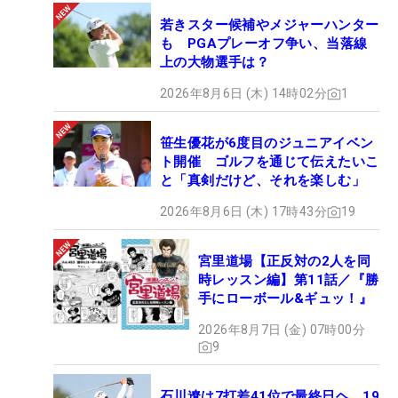
若きスター候補やメジャーハンター
も PGAプレーオフ争い、当落線
上の大物選手は？
2026年8月6日 (木) 14時02分
1
笹生優花が6度目のジュニアイベン
ト開催 ゴルフを通じて伝えたいこ
と「真剣だけど、それを楽しむ」
2026年8月6日 (木) 17時43分
19
宮里道場【正反対の2人を同
時レッスン編】第11話／『勝
手にローボール&ギュッ！』
2026年8月7日 (金) 07時00分
9
石川遼は7打差41位で最終日ヘ 19