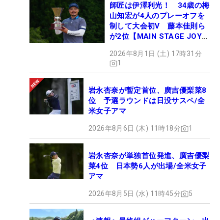
師匠は伊澤利光！ 34歳の梅
山知宏が4人のプレーオフを
制して大会初V 藤本佳則ら
が2位【MAIN STAGE JOYX
OPEN】
2026年8月1日 (土) 17時31分
1
岩永杏奈が暫定首位、廣吉優梨菜8
位 予選ラウンドは日没サスペ/全
米女子アマ
2026年8月6日 (木) 11時18分
1
岩永杏奈が単独首位発進、廣吉優梨
菜4位 日本勢6人が出場/全米女子
アマ
2026年8月5日 (水) 11時45分
5