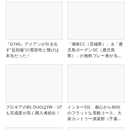
『G740』アイアンが引き出
「潮来CC（茨城県）」＆「鹿
す“反則級”の寛容性と飛びは
児島ガーデンGC（鹿児島
本当だった！
県）」の無料プレー券が当た
る！！
プロギアのRS DUOはFW・UT
インター5分、都心から60分
も完成度が高く購入者続出！
のフラットな美観コース。大
栄カントリー俱楽部（千葉
県）