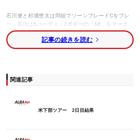
石川遼と杉浦悠太は同組でソーンブレードCをプレ
ー。石川は5バーディ・2ボギーの「68」をマーク
し、トータル3アンダー・32位タイに浮上。2試合ぶ
記事の続きを読む
りの予選通過を決めた。
杉浦は3バーディ・4ボギーの「72」。トータル3ア
ンダー・32位タイにつけている。
関連記事
トータル8アンダー・首位にビセンテ・マルツィリ
オ（アルゼンチン）、ベン・コールズ、サム・チョ
イ（ともに米国）が並んでいる。
米下部ツアー 2日目結果
決勝ラウンドはソーンブレードCが舞台となる。