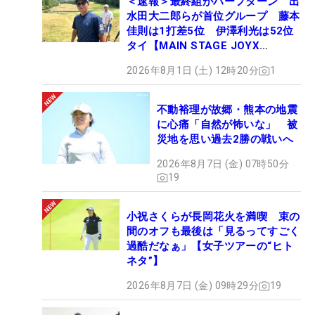
＜速報＞最終組がハーフターン 出
水田大二郎らが首位グループ 藤本
佳則は1打差5位 伊澤利光は52位
タイ【MAIN STAGE JOYX
OPEN】
2026年8月1日 (土) 12時20分
1
不動裕理が故郷・熊本の地震
に心痛「自然が怖いな」 被
災地を思い過去2勝の戦いへ
2026年8月7日 (金) 07時50分
19
小祝さくらが長岡花火を満喫 束の
間のオフも最後は「見るってすごく
過酷だなぁ」【女子ツアーの“ヒト
ネタ”】
2026年8月7日 (金) 09時29分
19