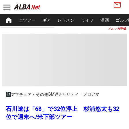
全ツアー
ギア
レッスン
ライフ
漫画
ゴルフ
メルマガ登録
BMWチャリティ・プロアマ
アマチュア・その他
石川遼は「68」で32位浮上 杉浦悠太も32
位で週末へ/米下部ツアー