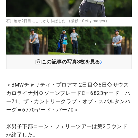
石川遼が2日目にしっかり伸ばした （撮影：GettyImages）
この記事の写真
8
枚を見る
＜BMWチャリティ・プロアマ 2日目◇5日◇サウス
カロライナ州◇ソーンブレードC＝6823ヤード・パ
ー71、ザ・カントリークラブ・オブ・スパルタンバ
ーグ＝6770ヤード・パー70＞
米男子下部コーン・フェリーツアーは第2ラウンド
が終了した。