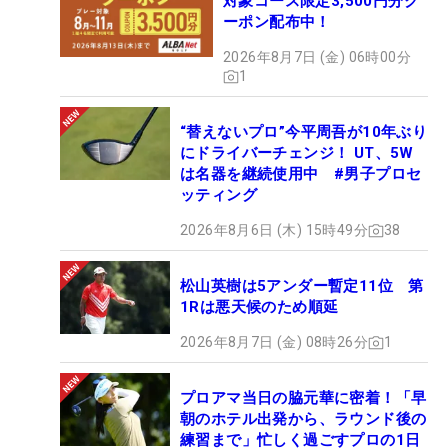
対象コース限定3,500円分ク
ーポン配布中！
2026年8月7日 (金) 06時00分
1
“替えないプロ”今平周吾が10年ぶり
にドライバーチェンジ！ UT、5W
は名器を継続使用中 #男子プロセ
ッティング
2026年8月6日 (木) 15時49分
38
松山英樹は5アンダー暫定11位 第
1Rは悪天候のため順延
2026年8月7日 (金) 08時26分
1
プロアマ当日の脇元華に密着！「早
朝のホテル出発から、ラウンド後の
練習まで」忙しく過ごすプロの1日