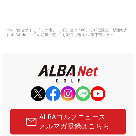
ゴルフ総合サイ
「その他」
石川遼は「68」で32位浮上 杉浦悠太
ト ALBA Net
の記事一覧
も32位で週末へ/米下部ツアー
ALBAゴルフニュース
メルマガ登録はこちら