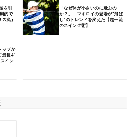
右足を引
「なぜ体が小さいのに飛ぶの
変則的で
か？」 マキロイの登場が“飛ば
サス流』
し”のトレンドを変えた【超一流
のスイング術】
トップか
最長41
のスイン
績