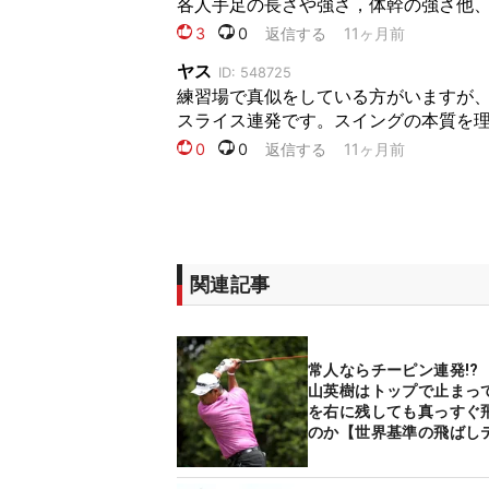
関連記事
常人ならチーピン連発!?
山英樹はトップで止まっ
を右に残しても真っすぐ
のか【世界基準の飛ばし