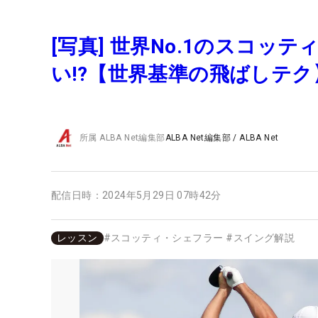
[写真] 世界No.1のスコ
い!?【世界基準の飛ばしテク
所属
ALBA Net編集部
ALBA Net編集部
/
ALBA Net
配信日時：
2024年5月29日 07時42分
レッスン
#
スコッティ・シェフラー
#
スイング解説