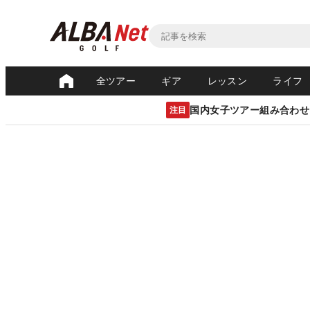
全ツアー
ギア
レッスン
ライフ
国内女子ツアー組み合わせ
注目