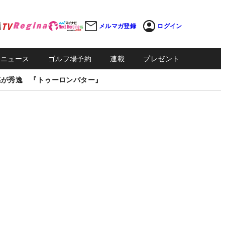
メルマガ登録
ログイン
Sニュース
ゴルフ場予約
連載
プレゼント
感が秀逸 『トゥーロンパター』