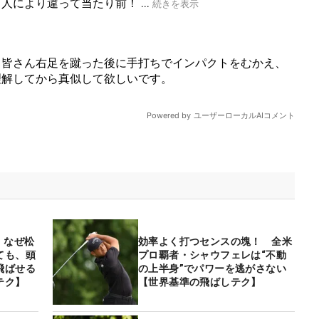
 なぜ松
効率よく打つセンスの塊！ 全米
ても、頭
プロ覇者・シャウフェレは“不動
飛ばせる
の上半身”でパワーを逃がさない
テク】
【世界基準の飛ばしテク】