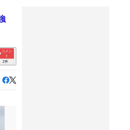
強
コメン
ト
2
件