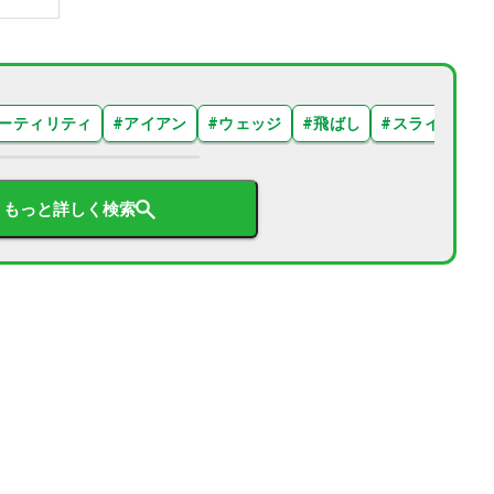
ーティリティ
#
アイアン
#
ウェッジ
#
飛ばし
#
スライス
#
もっと詳しく検索