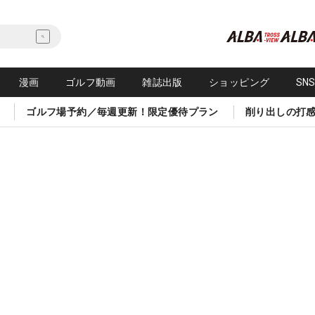
漫画
ゴルフ動画
雑誌出版
ショッピング
SN
ゴルフ場予約／毎週更新！限定優待プラン
削り出しの打